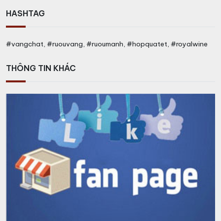
HASHTAG
#vangchat, #ruouvang, #ruoumanh, #hopquatet, #royalwine
THÔNG TIN KHÁC