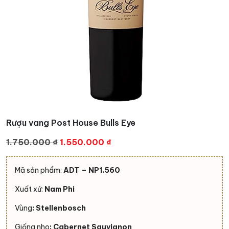
Rượu vang Post House Bulls Eye
Giá
Giá
1.750.000
₫
1.550.000
₫
gốc
hiện
là:
tại
Mã sản phẩm:
ADT – NP1.560
1.750.000 ₫.
là:
Xuất xứ:
Nam Phi
1.550.000 ₫.
Vùng
: Stellenbosch
Giống nho
: Cabernet Sauvignon