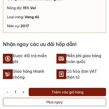
Nồng độ
: 15% Vol
Loại vang
: Vang đỏ
Niên vụ
: 2017
Nhận ngay các ưu đãi hấp dẫn!
Được đổi trả miễn
Miễn phí giao hàng
phí
toàn quốc
Giao hàng nhanh
Có hóa đơn VAT
chóng
điện tử
-
+
Thêm vào giỏ hàng
Rượu
vang
Mua ngay
Post