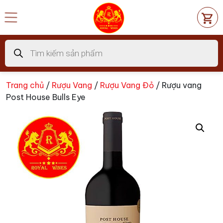
Chuyển
đến
nội
dung
Tìm
kiếm
sản
phẩm
Trang chủ
/
Rượu Vang
/
Rượu Vang Đỏ
/ Rượu vang
Post House Bulls Eye