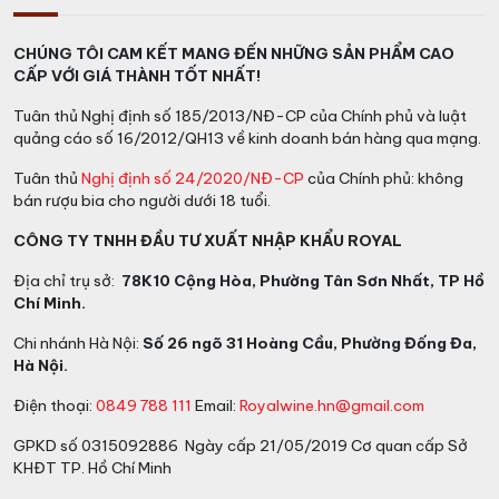
CHÚNG TÔI CAM KẾT MANG ĐẾN NHỮNG SẢN PHẨM CAO
CẤP VỚI GIÁ THÀNH TỐT NHẤT!
Tuân thủ Nghị định số 185/2013/NĐ-CP của Chính phủ và luật
quảng cáo số 16/2012/QH13 về kinh doanh bán hàng qua mạng.
Tuân thủ
Nghị định số 24/2020/NĐ-CP
của Chính phủ: không
bán rượu bia cho người dưới 18 tuổi.
CÔNG TY TNHH ĐẦU TƯ XUẤT NHẬP KHẨU ROYAL
Địa chỉ trụ sở:
78K10 Cộng Hòa, Phường Tân Sơn Nhất, TP Hồ
Chí Minh.
Chi nhánh Hà Nội:
Số 26 ngõ 31 Hoàng Cầu, Phường Đống Đa,
Hà Nội.
Điện thoại:
0849 788 111
Email:
Royalwine.hn@gmail.com
GPKD số 0315092886 Ngày cấp 21/05/2019 Cơ quan cấp Sở
KHĐT TP. Hồ Chí Minh