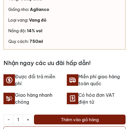
Giống nho
: Aglianco
Loại vang
: Vang đỏ
Nồng độ
: 14% vol
Quy cách
: 750ml
Nhận ngay các ưu đãi hấp dẫn!
Được đổi trả miễn
Miễn phí giao hàng
phí
toàn quốc
Giao hàng nhanh
Có hóa đơn VAT
chóng
điện tử
-
+
Thêm vào giỏ hàng
Rượu