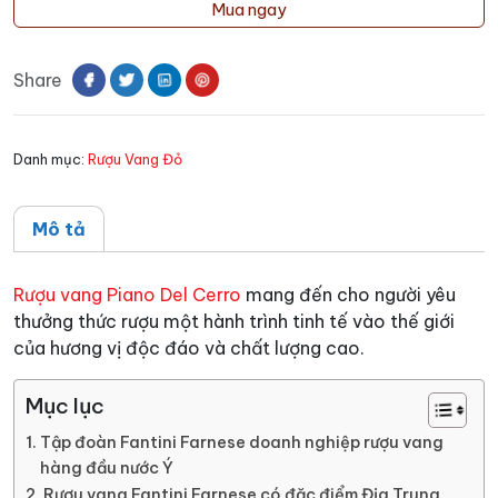
vang
Mua ngay
Piano
Del
Share
Cerro
số
lượng
Danh mục:
Rượu Vang Đỏ
Mô tả
Rượu vang Piano Del Cerro
mang đến cho người yêu
thưởng thức rượu một hành trình tinh tế vào thế giới
của hương vị độc đáo và chất lượng cao.
Mục lục
Tập đoàn Fantini Farnese doanh nghiệp rượu vang
hàng đầu nước Ý
Rượu vang Fantini Farnese có đặc điểm Địa Trung