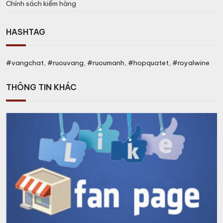
Chính sách kiểm hàng
HASHTAG
#vangchat, #ruouvang, #ruoumanh, #hopquatet, #royalwine
THÔNG TIN KHÁC