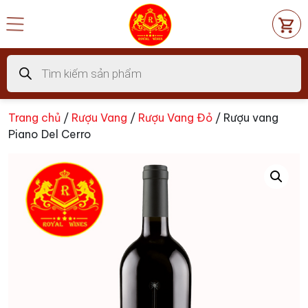
Chuyển
đến
nội
dung
Tìm
kiếm
sản
phẩm
Trang chủ
/
Rượu Vang
/
Rượu Vang Đỏ
/ Rượu vang
Piano Del Cerro