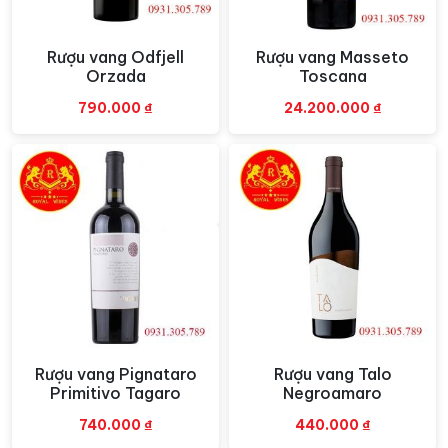
“Boutique Winery” lớn nhất ở Ý, nơi họ chú trọng đến
từng chi tiết nhỏ trong quá trình sản xuất
rượu vang
.
Rượu vang Odfjell
Rượu vang Masseto
Xem nhanh
Xem nhanh
Một điều quan trọng là quyết định chọn lựa các loại
Orzada
Toscana
nho đặc biệt tại nguồn gốc. Đội ngũ 21 nhà nghiên cứu
rượu vang trẻ, có kinh nghiệm quốc tế, đảm nhận quá
790.000
₫
24.200.000
₫
trình chế biến với sự cẩn thận, từ vườn nho đến chai
rượu.
Sự tập trung tỉ mỉ này giúp tạo ra những loại rượu vang
có giá trị cao và được đánh giá cao trên thị trường
quốc tế. Việc lựa chọn nho tại nguồn gốc và quy trình
chế biến cẩn thận là yếu tố quan trọng giúp Fantini
Farnese giữ vững vị thế của mình trong ngành công
nghiệp rượu vang thế giới.
Rượu vang Pignataro
Rượu vang Talo
Xem nhanh
Xem nhanh
Primitivo Tagaro
Negroamaro
740.000
₫
440.000
₫