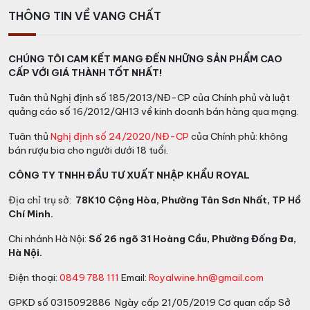
độ và sự quan tâm dành riêng cho một đứa trẻ sơ sinh.
THÔNG TIN VỀ VANG CHẤT
Một nhóm gồm các nhà nông học và nhà nghiên cứu
rượu vang giàu kinh nghiệm, với nhiệm vụ đầu tiên là
CHÚNG TÔI CAM KẾT MANG ĐẾN NHỮNG SẢN PHẨM CAO
chuyển giao các đặc thù của nho độc đáo nguyên vẹn
CẤP VỚI GIÁ THÀNH TỐT NHẤT!
vào chai.
Tuân thủ Nghị định số 185/2013/NĐ-CP của Chính phủ và luật
Có thể nói lên sự quyến rũ của những vùng lãnh thổ này
quảng cáo số 16/2012/QH13 về kinh doanh bán hàng qua mạng.
trong từng giọt rượu là nguồn cảm hứng lớn nhất của
Tuân thủ
Nghị định số 24/2020/NĐ-CP
của Chính phủ: không
chúng tôi.
bán rượu bia cho người dưới 18 tuổi.
Rượu vang Piano Del Cerro
CÔNG TY TNHH ĐẦU TƯ XUẤT NHẬP KHẨU ROYAL
Địa chỉ trụ sở:
78K10 Cộng Hòa, Phường Tân Sơn Nhất, TP Hồ
Màu sắc:
Rượu vang có màu đỏ ruby đậm.
Chí Minh.
Hương vị
: Rượu có độ tinh tế và hài hòa. Lan tỏa hương
Chi nhánh Hà Nội:
Số 26 ngõ 31 Hoàng Cầu, Phường Đống Đa,
thơm của quả mọng đen, như anh đào mâm xôi hòa
Hà Nội.
quyện cùng các nốt hương gia vị. Dư vị lôi cuốn với
Điện thoại:
0849 788 111
Email:
Royalwine.hn@gmail.com
hương hoa quả, hương than ấm kéo dài lưu luyến hòa
cùng hương đá ấm, hạt dẻ, kết cấu rượu chặt chẽ.
GPKD số 0315092886 Ngày cấp 21/05/2019 Cơ quan cấp Sở