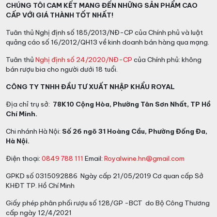
CHÚNG TÔI CAM KẾT MANG ĐẾN NHỮNG SẢN PHẨM CAO
CẤP VỚI GIÁ THÀNH TỐT NHẤT!
Tuân thủ Nghị định số 185/2013/NĐ-CP của Chính phủ và luật
quảng cáo số 16/2012/QH13 về kinh doanh bán hàng qua mạng.
Tuân thủ
Nghị định số 24/2020/NĐ-CP
của Chính phủ: không
bán rượu bia cho người dưới 18 tuổi.
CÔNG TY TNHH ĐẦU TƯ XUẤT NHẬP KHẨU ROYAL
Địa chỉ trụ sở:
78K10 Cộng Hòa, Phường Tân Sơn Nhất, TP Hồ
Chí Minh.
Chi nhánh Hà Nội:
Số 26 ngõ 31 Hoàng Cầu, Phường Đống Đa,
Hà Nội.
Điện thoại:
0849 788 111
Email:
Royalwine.hn@gmail.com
GPKD số 0315092886 Ngày cấp 21/05/2019 Cơ quan cấp Sở
KHĐT TP. Hồ Chí Minh
Giấy phép phân phối rượu số 128/GP -BCT do Bộ Công Thương
cấp ngày 12/4/2021