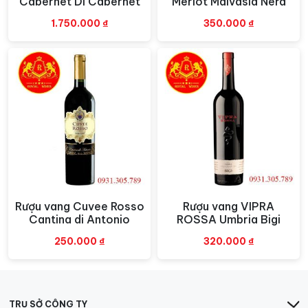
Cabernet Di Cabernet
Merlot Malvasia Nera
độ phức tạp và sâu sắc.
1.750.000
₫
350.000
₫
Được sản xuất bởi nhà máy rượu Montsant, Petit Clos
Taja Monastrell không chỉ là một chai rượu vang, mà
còn là biểu tượng của sự tôn trọng và lòng đam mê với
nghệ thuật làm rượu. Với chất lượng đỉnh cao và giá cả
hợp lý, Petit Clos Taja là sự lựa chọn hoàn hảo cho
những người yêu thích rượu vang Montsant và đang tìm
kiếm một trải nghiệm độc đáo và đầy cá tính.
Rượu vang Cuvee Rosso
Rượu vang VIPRA
Xem nhanh
Xem nhanh
Cantina di Antonio
ROSSA Umbria Bigi
250.000
₫
320.000
₫
TRỤ SỞ CÔNG TY