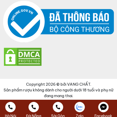
Copyright 2026 © bởi VANG CHẤT.
Sản phẩm rượu không dành cho người dưới 18 tuổi và phụ nữ
đang mang thai.
Đã thêm sản phẩm vào giỏ hàng
Thanh toán
0 items -
0
₫
Hà Nội
Đà Nẵng
Sài Gòn
Zalo
Facebook