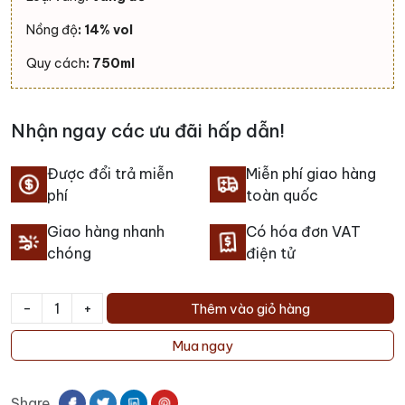
Nồng độ
: 14% vol
Quy cách
: 750ml
Nhận ngay các ưu đãi hấp dẫn!
Được đổi trả miễn
Miễn phí giao hàng
phí
toàn quốc
Giao hàng nhanh
Có hóa đơn VAT
chóng
điện tử
-
+
Thêm vào giỏ hàng
Rượu
vang
Mua ngay
Petit
Clos
Share
Taja