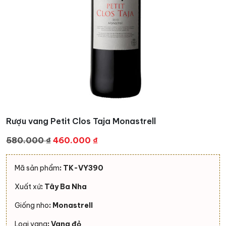
Rượu vang Petit Clos Taja Monastrell
Giá
Giá
580.000
₫
460.000
₫
gốc
hiện
là:
tại
Mã sản phẩm
: TK-VY390
580.000 ₫.
là:
Xuất xứ
: Tây Ba Nha
460.000 ₫.
Giống nho
: Monastrell
Loại vang
: Vang đỏ