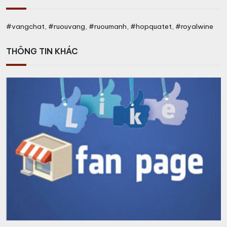
#vangchat, #ruouvang, #ruoumanh, #hopquatet, #royalwine
THÔNG TIN KHÁC