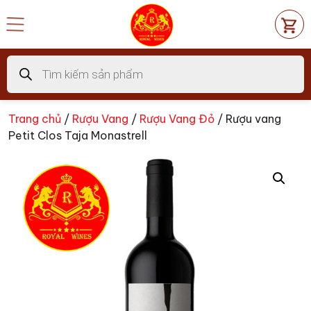
Chuyển
đến
nội
dung
Tìm
kiếm
sản
phẩm
Trang chủ
/
Rượu Vang
/
Rượu Vang Đỏ
/ Rượu vang
Petit Clos Taja Monastrell