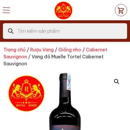
Chuyển
đến
nội
dung
Tìm
kiếm
sản
phẩm
Trang chủ
/
Rượu Vang
/
Giống nho
/
Cabernet
Sauvignon
/ Vang đỏ Muelle Tortel Cabernet
Sauvignon