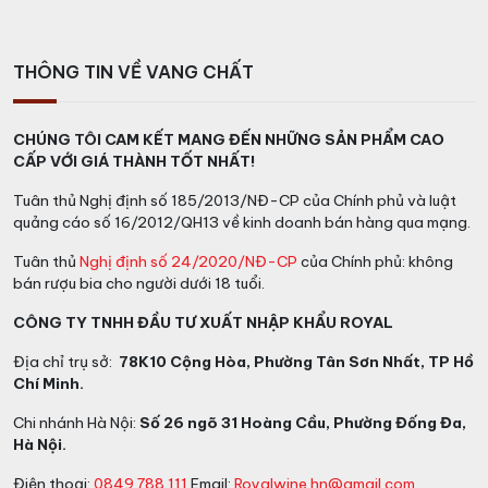
Muelle Tortel Cabernet Sauvignon
Màu sắc:
Muelle Tortel Cabernet Sauvignon có màu
THÔNG TIN VỀ VANG CHẤT
đỏ ruby, đẹp mắt
.
Hương vị
:
Hương thơm của rượu mạnh mẽ với mùi
CHÚNG TÔI CAM KẾT MANG ĐẾN NHỮNG SẢN PHẨM CAO
hương quả đen như quả mận đen, sim đen và anh đào
CẤP VỚI GIÁ THÀNH TỐT NHẤT!
chua. Vị rượu đậm đặc, tannin và axit cao, sắc nét,
Tuân thủ Nghị định số 185/2013/NĐ-CP của Chính phủ và luật
cấu trúc trung bình. Hậu vị đậm đà, cay nồng ở cổ
quảng cáo số 16/2012/QH13 về kinh doanh bán hàng qua mạng.
họng, kéo dài với vị chát nhẹ nhàng
.
Tuân thủ
Nghị định số 24/2020/NĐ-CP
của Chính phủ: không
Kết hợp món ăn:
Kết hợp với các món từ thịt đỏ như
bán rượu bia cho người dưới 18 tuổi.
thịt bò bít tết, sườn cừu nướng.
CÔNG TY TNHH ĐẦU TƯ XUẤT NHẬP KHẨU ROYAL
Phục vụ:
Nhiệt độ tuyệt vời nhất để thưởng thức rượu
Địa chỉ trụ sở:
78K10 Cộng Hòa, Phường Tân Sơn Nhất, TP Hồ
là 16 đến 18 độ C.
Chí Minh.
Chi nhánh Hà Nội:
Số 26 ngõ 31 Hoàng Cầu, Phường Đống Đa,
Hà Nội.
Điện thoại:
0849 788 111
Email:
Royalwine.hn@gmail.com