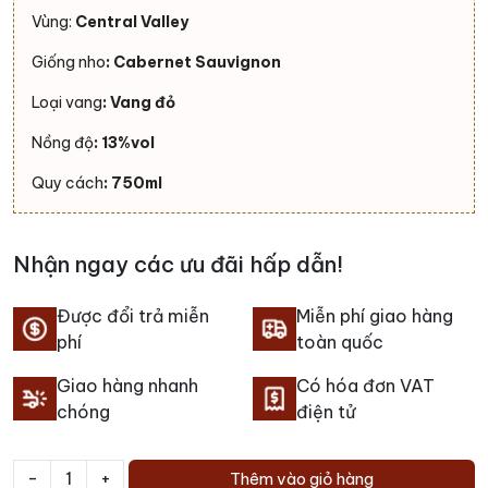
Vùng:
Central Valley
Giống nho
: Cabernet Sauvignon
Loại vang
: Vang đỏ
Nồng độ
: 13%vol
Quy cách
: 750ml
Nhận ngay các ưu đãi hấp dẫn!
Được đổi trả miễn
Miễn phí giao hàng
phí
toàn quốc
Giao hàng nhanh
Có hóa đơn VAT
chóng
điện tử
-
+
Thêm vào giỏ hàng