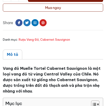
Vang
đỏ
Mua ngay
Muelle
Tortel
Share
Cabernet
Sauvignon
số
Danh mục:
Rượu Vang Đỏ
,
Cabernet Sauvignon
lượng
Mô tả
Vang đỏ Muelle Tortel Cabernet Sauvignon là một
loại vang đỏ từ vùng Central Valley của Chile. Nó
được sản xuất từ giống nho Cabernet Sauvignon,
được trồng trên đất đỏ thạch anh và pha trộn nhẹ
nhàng với nhau
.
Mục lục