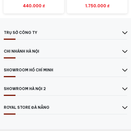
Được hưởng lợi từ dòng sông Maule, vùng đất được bồi
440.000
₫
1.750.000
₫
đắp phù sa hàng năm với các lớp đất đa dạng, gồm
đát granit, đất sét đỏ, đất thịt và sỏi, tạo điều kiện
thuận lợi cho cây nho phát triển
TRỤ SỞ CÔNG TY
CHI NHÁNH HÀ NỘI
SHOWROOM HỒ CHÍ MINH
SHOWROOM HÀ NỘI 2
ROYAL STORE ĐÀ NẴNG