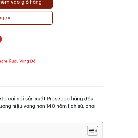
hêm vào giỏ hàng
ngay
edre
,
Rượu Vang Đỏ
eto cái nôi sản xuất Prosecco hàng đầu
hương hiệu vang hơn 140 năm lịch sử, chai