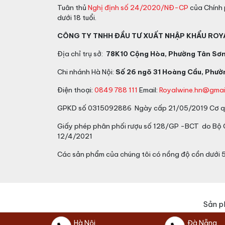
Tuân thủ
Nghị định số 24/2020/NĐ-CP
của Chính 
dưới 18 tuổi.
CÔNG TY TNHH ĐẦU TƯ XUẤT NHẬP KHẨU ROY
Địa chỉ trụ sở:
78K10 Cộng Hòa, Phường Tân Sơn 
Chi nhánh Hà Nội:
Số 26 ngõ 31 Hoàng Cầu, Phườn
Điện thoại:
0849 788 111
Email:
Royalwine.hn@gmai
GPKD số 0315092886 Ngày cấp 21/05/2019 Cơ qu
Giấy phép phân phối rượu số 128/GP -BCT do Bộ
12/4/2021
Các sản phẩm của chúng tôi có nồng độ cồn dưới 
Sản p
Hà Nội
Đà Nẵng