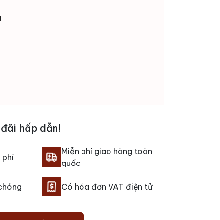
i
đãi hấp dẫn!
Miễn phí giao hàng toàn
 phí
quốc
 chóng
Có hóa đơn VAT điện tử