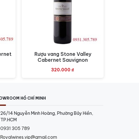
ernet
Rượu vang Stone Valley
Xem nhanh
Cabernet Sauvignon
320.000
₫
OWROOM HỒ CHÍ MINH
 mát.
26/14 Nguyễn Minh Hoàng, Phường Bảy Hiền,
TP.HCM
0931 305 789
Royalwines.vip@gmail.com