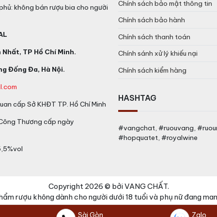
Chính sách bảo mật thông tin
phủ: không bán rượu bia cho người
Chính sách bảo hành
AL
Chính sách thanh toán
Nhất, TP Hồ Chí Minh.
Chính sánh xử lý khiếu nại
g Đống Đa, Hà Nội.
Chính sách kiểm hàng
l.com
HASHTAG
an cấp Sở KHĐT TP. Hồ Chí Minh
 Công Thương cấp ngày
#vangchat, #ruouvang, #ruo
#hopquatet, #royalwine
5,5%vol
Copyright 2026 © bởi VANG CHẤT.
hẩm rượu không dành cho người dưới 18 tuổi và phụ nữ đang mang
Sài Gòn
Zalo