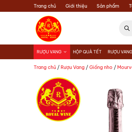
Chuyển
Trang chủ
Giới thiệu
Sản phẩm
T
đến
nội
Tìm
dung
kiếm
sản
phẩm
RƯỢU VANG
HỘP QUÀ TẾT
RƯỢU VANG
Trang chủ
/
Rượu Vang
/
Giống nho
/
Mourv