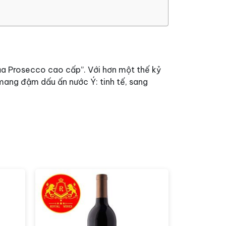
của Prosecco cao cấp”. Với hơn một thế kỷ
mang đậm dấu ấn nước Ý: tinh tế, sang
hanh lịch và nghệ thuật pha trộn nho hoàn
llezione Promosso