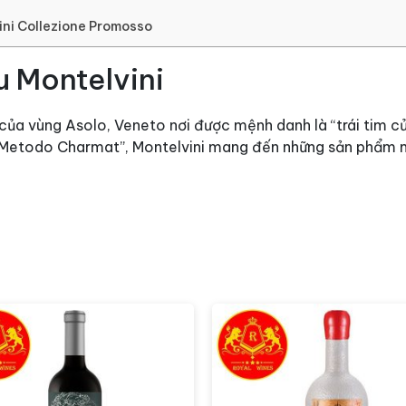
ini Collezione Promosso
u Montelvini
 của vùng Asolo, Veneto nơi được mệnh danh là “trái tim 
g “Metodo Charmat”, Montelvini mang đến những sản phẩm 
hính là dòng vang sủi tiêu biểu, thể hiện rõ phong cách t
ủa Rượu vang Montelvini Co
g trẻo và sống động.