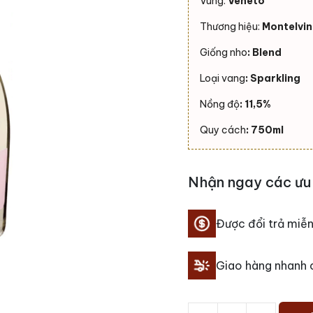
Vùng:
Veneto
Thương hiệu:
Montelvin
Giống nho
: Blend
Loại vang
: Sparkling
Nồng độ
: 11,5%
Quy cách
: 750ml
Nhận ngay các ưu 
Được đổi trả miễn
Giao hàng nhanh