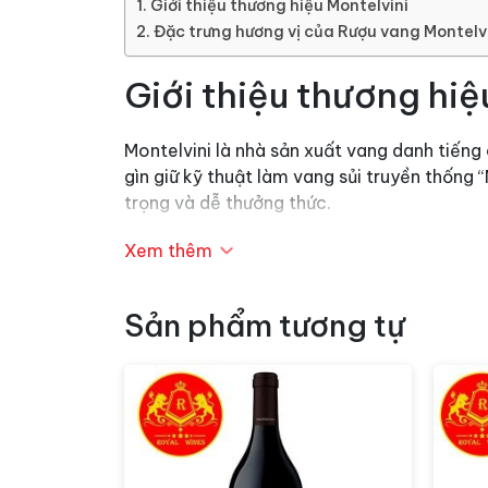
Giới thiệu thương hiệu Montelvini
Đặc trưng hương vị của Rượu vang Montelv
Giới thiệu thương hiệ
Montelvini là nhà sản xuất vang danh tiếng
gìn giữ kỹ thuật làm vang sủi truyền thốn
trọng và dễ thưởng thức.
Rượu vang
Montelvini Collezione Promosso c
Xem thêm
hảo của hãng.
Đặc trưng hương vị c
Sản phẩm tương tự
Màu sắc:
Vàng rơm nhạt
Bọt sủi li ti nổi đều, tạo cảm giác tron