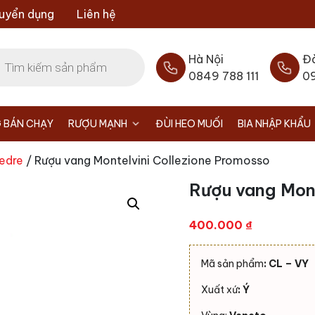
uyển dụng
Liên hệ
Hà Nội
Đ
0849 788 111
0
 BÁN CHẠY
RƯỢU MẠNH
ĐÙI HEO MUỐI
BIA NHẬP KHẨU
edre
/ Rượu vang Montelvini Collezione Promosso
Rượu vang Mont
400.000
₫
Mã sản phẩm
: CL – VY
Xuất xứ
: Ý