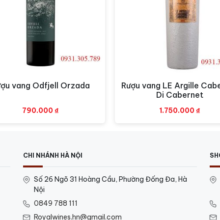
à dễ chịu.
ợu vang Odfjell Orzada
Rượu vang LE Argille Cab
Xem nhanh
Xem nhanh
Di Cabernet
n
790.000
₫
1.750.000
₫
CHI NHÁNH HÀ NỘI
SH
 hợp cho cả người mới và người thích vang nhẹ nhàng, tươi
Số 26 Ngõ 31 Hoàng Cầu, Phường Đống Đa, Hà
Nội
0849 788 111
Royalwines.hn@gmail.com