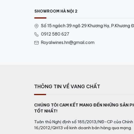
SHOWROOM HÀ NỘI 2
Số 15 ngách 39 ngõ 29 Khương Hạ, P.Khương Đ
0912 580 627
Royalwines.hn@gmail.com
THÔNG TIN VỀ VANG CHẤT
CHÚNG TÔI CAM KẾT MANG ĐẾN NHỮNG SẢN P
TỐT NHẤT!
Tuân thủ Nghị định số 185/2013/NĐ-CP của Chính 
16/2012/QH13 về kinh doanh bán hàng qua mạng.