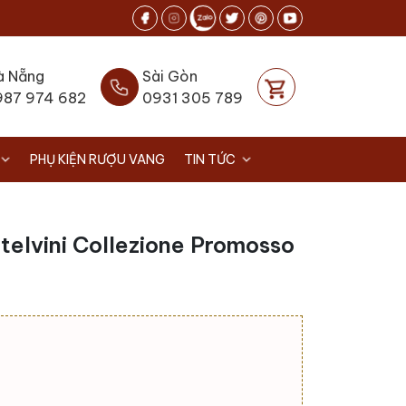
à Nẵng
Sài Gòn
987 974 682
0931 305 789
PHỤ KIỆN RƯỢU VANG
TIN TỨC
elvini Collezione Promosso