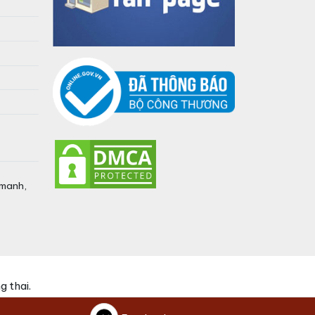
umanh,
 thai.