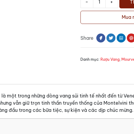
-
+
T
Rượu
vang
Mua 
Montelvini
Collezione
Promosso
Share
số
lượng
Danh mục:
Rượu Vang
,
Mourv
o
là một trong những dòng vang sủi tinh tế nhất đến từ Ven
nhưng vẫn giữ trọn tinh thần truyền thống của Montelvini t
àng đầu trong các bữa tiệc, sự kiện và các dịp chúc mừng.