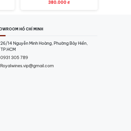
380.000
₫
OWROOM HỒ CHÍ MINH
non
26/14 Nguyễn Minh Hoàng, Phường Bảy Hiền,
TP.HCM
0931 305 789
Royalwines.vip@gmail.com
 lượng tanin mềm mại và hài hoà một cách
và tập trung nhưng vẫn có sự mịn màng và