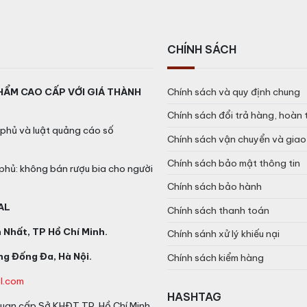
 Quận Tân Bình
Hotline:
0931305789
ạc, Bắc Từ Liêm
Hotline:
0849.788.111
CHÍNH SÁCH
ngon khác.
HẨM CAO CẤP VỚI GIÁ THÀNH
Chính sách và quy định chung
Chính sách đổi trả hàng, hoàn 
phủ và luật quảng cáo số
Chính sách vận chuyển và gia
Chính sách bảo mật thông tin
phủ: không bán rượu bia cho người
Chính sách bảo hành
AL
Chính sách thanh toán
Nhất, TP Hồ Chí Minh.
Chính sánh xử lý khiếu nại
g Đống Đa, Hà Nội.
Chính sách kiểm hàng
l.com
HASHTAG
an cấp Sở KHĐT TP. Hồ Chí Minh