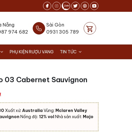
à Nẵng
Sài Gòn
987 974 682
0931 305 789
PHỤ KIỆN RƯỢU VANG
TIN TỨC
o 03 Cabernet Sauvignon
Giá
₫
hiện
tại
80
Xuất xứ:
Australia
Vùng:
Mclaren Valley
.
là:
auvignon
Nồng độ:
12% vol
Nhà sản xuất:
Mojo
560.000 ₫.