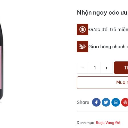
Nhận ngay các ưu 
Được đổi trả miễn
Giao hàng nhanh
-
+
T
Rượu
vang
Mua 
Mojo
03
Cabernet
Share
Sauvignon
số
lượng
Danh mục:
Rượu Vang Đỏ