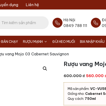
uyển dụng
Liên hệ
Hà Nội
Đ
0849 788 111
0
 BÁN CHẠY
RƯỢU MẠNH
ĐÙI HEO MUỐI
BIA NHẬP KHẨU
ợu vang Mojo 03 Cabernet Sauvignon
Rượu vang Moj
Giá
600.000
₫
560.000
gốc
là:
Mã sản phẩm:
VC-VU5
600.000 ₫
Giống nho:
Cabernet S
Quy cách:
750ml