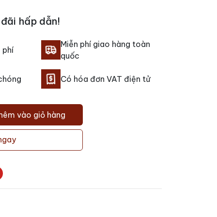
đãi hấp dẫn!
Miễn phí giao hàng toàn
 phí
quốc
 chóng
Có hóa đơn VAT điện tử
hêm vào giỏ hàng
ngay