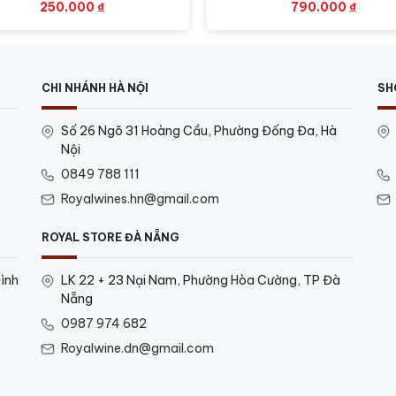
250.000
₫
790.000
₫
g Mojo 01 02 03
Sauvignon
CHI NHÁNH HÀ NỘI
SH
ng Mojo 03 Cabernet Sauvig
Số 26 Ngõ 31 Hoàng Cầu, Phường Đống Đa, Hà
Nội
0849 788 111
áng yêu.
Royalwines.hn@gmail.com
 những điểm nhấn quyến rũ nhưng không quá nặng nề. Với
rải nghiệm ẩm thực khó quên. Đây là dòng vang mạnh mẽ 
ROYAL STORE ĐÀ NẴNG
ình
LK 22 + 23 Nại Nam, Phường Hòa Cường, TP Đà
n thịt đỏ, thịt cừu nướng,
bít tết và phô mai.
Nẵng
0987 974 682
 16 đến 18 độ C.
Royalwine.dn@gmail.com
oặc liên hệ theo số hotline sau: