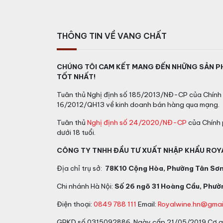
Tại TP.HCM:
78/k10 Cộng Hòa, P.4,
Tại Hà Nội:
E3B, Ecohome 1, P. Đông Ng
THÔNG TIN VỀ VANG CHẤT
>>>> Tham khảo các loại
RƯỢU VANG ÚC
CHÚNG TÔI CAM KẾT MANG ĐẾN NHỮNG SẢN P
TỐT NHẤT!
Tuân thủ Nghị định số 185/2013/NĐ-CP của Chính 
16/2012/QH13 về kinh doanh bán hàng qua mạng.
Tuân thủ
Nghị định số 24/2020/NĐ-CP
của Chính 
dưới 18 tuổi.
CÔNG TY TNHH ĐẦU TƯ XUẤT NHẬP KHẨU ROY
Địa chỉ trụ sở:
78K10 Cộng Hòa, Phường Tân Sơn 
Chi nhánh Hà Nội:
Số 26 ngõ 31 Hoàng Cầu, Phườn
Điện thoại:
0849 788 111
Email:
Royalwine.hn@gmai
GPKD số 0315092886 Ngày cấp 21/05/2019 Cơ qu