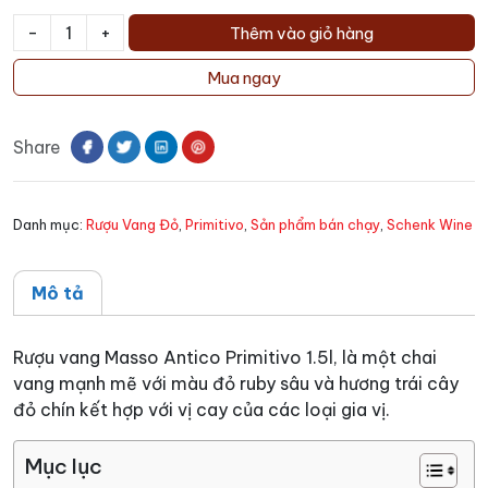
-
+
Thêm vào giỏ hàng
Rượu
vang
Mua ngay
Masso
Antico
Share
Primitivo
1.5l
số
Danh mục:
Rượu Vang Đỏ
,
Primitivo
,
Sản phẩm bán chạy
,
Schenk Wine
lượng
Mô tả
Rượu vang Masso Antico Primitivo 1.5l, là một chai
vang mạnh mẽ với màu đỏ ruby sâu và hương trái cây
đỏ chín kết hợp với vị cay của các loại gia vị.
Mục lục