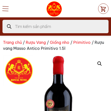
Chuyển
đến
nội
dung
Tìm
kiếm
sản
phẩm
Trang chủ
/
Rượu Vang
/
Giống nho
/
Primitivo
/ Rượu
vang Masso Antico Primitivo 1.5l