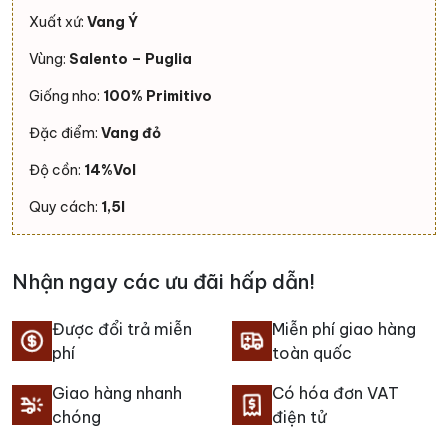
Xuất xứ:
Vang Ý
Vùng:
Salento – Puglia
Giống nho:
100% Primitivo
Đặc điểm:
Vang đỏ
Độ cồn:
14%Vol
Quy cách:
1,5l
Nhận ngay các ưu đãi hấp dẫn!
Được đổi trả miễn
Miễn phí giao hàng
phí
toàn quốc
Giao hàng nhanh
Có hóa đơn VAT
chóng
điện tử