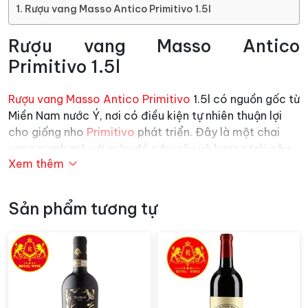
Rượu vang Masso Antico Primitivo 1.5l
Rượu vang Masso Antico
Primitivo 1.5l
Rượu vang Masso Antico Primitivo
1.5l có nguồn gốc từ
Miền Nam nước Ý, nơi có điều kiện tự nhiên thuận lợi
cho giống nho
Primitivo
phát triển. Đây là một chai
vang mạnh mẽ với màu đỏ ruby sâu và hương trái cây
Xem thêm
đỏ chín kết hợp với vị cay của các loại gia vị.
Giống nho Primitivo, bản địa của Italy, nổi tiếng với vị
Sản phẩm tương tự
ngọt tự nhiên và mùi vị đậm đà.
Rượu vang
từ nho
Primitivo thường có độ cồn và hàm lượng tannin cao,
tạo nên hương vị đặc trưng và mạnh mẽ.
Chai vang đỏ
Masso Antico được làm theo phương
pháp appasimento, kỹ thuật làm khô nho độc đáo của
vùng Valpolicenlla Classica, tăng cường hương vị và độ