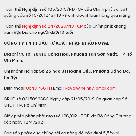
Tuân thủ Nghị định số 185/2013/NĐ-CP của Chính phủ và luật
quảng cáo số 16/2012/QH13 về kinh doanh bán hàng qua mạng.
Tuân thủ
Nghị định số 24/2020/NĐ-CP
của Chính phủ: không
bán rượu bia cho người dưới 18 tuổi.
CÔNG TY TNHH ĐẦU TƯ XUẤT NHẬP KHẨU ROYAL
Địa chỉ trụ sở:
78K10 Cộng Hòa, Phường Tân Sơn Nhất, TP Hồ
Chí Minh.
Chi nhánh Hà Nội:
Số 26 ngõ 31 Hoàng Cầu, Phường Đống Đa,
Hà Nội.
Điện thoại:
0849 788 111
Email:
Royalwine.hn@gmail.com
GPKD số 0315092886 Ngày cấp 21/05/2019 Cơ quan cấp Sở
KHĐT TP. Hồ Chí Minh
Giấy phép phân phối rượu số 128/GP -BCT do Bộ Công Thương
cấp ngày 12/4/2021
Các sản phẩm của chúng tôi có nồng độ cồn dưới 5,5%vol