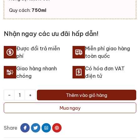
Quy cách:
750ml
Nhận ngay các ưu đãi hấp dẫn!
Được đổi trả miễn
Miễn phí giao hàng
phí
toàn quốc
Giao hàng nhanh
Có hóa đơn VAT
chóng
điện tử
-
+
Thêm vào giỏ hàng
Rượu
Vang
Mua ngay
Légende
Saint
Share
Émilion
số