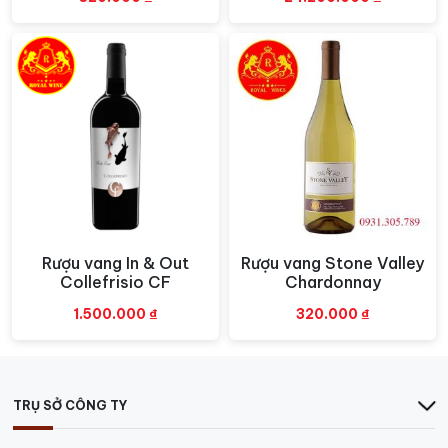
Rượu vang In & Out
Rượu vang Stone Valley
Xem nhanh
Xem nhanh
Collefrisio CF
Chardonnay
1.500.000
₫
320.000
₫
TRỤ SỞ CÔNG TY