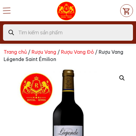
Chuyển
đến
nội
dung
Tìm
kiếm
sản
phẩm
Trang chủ
/
Rượu Vang
/
Rượu Vang Đỏ
/ Rượu Vang
Légende Saint Émilion