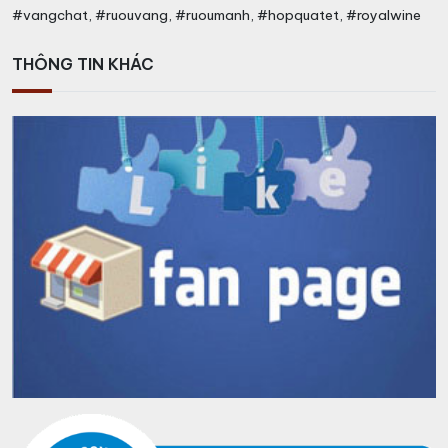
#vangchat, #ruouvang, #ruoumanh, #hopquatet, #royalwine
THÔNG TIN KHÁC