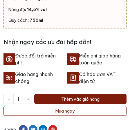
Nồng độ
: 14,5% vol
Quy cách
: 750ml
Nhận ngay các ưu đãi hấp dẫn!
Được đổi trả miễn
Miễn phí giao hàng
phí
toàn quốc
Giao hàng nhanh
Có hóa đơn VAT
chóng
điện tử
-
+
Thêm vào giỏ hàng
Rượu
Vang
Mua ngay
Grand
Ermita
Share
De