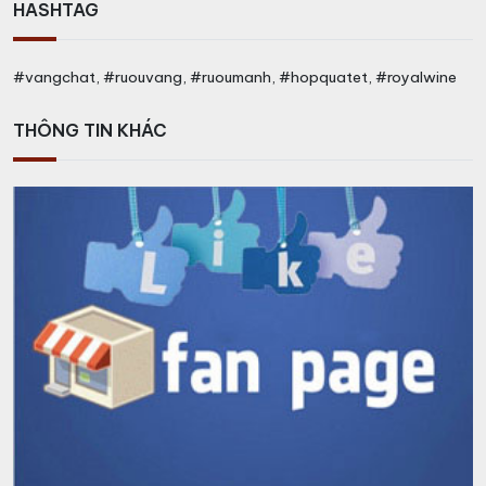
HASHTAG
#vangchat, #ruouvang, #ruoumanh, #hopquatet, #royalwine
THÔNG TIN KHÁC