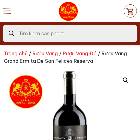
Chuyển
đến
nội
dung
Tìm
kiếm
sản
phẩm
Trang chủ
/
Rượu Vang
/
Rượu Vang Đỏ
/ Rượu Vang
Grand Ermita De San Felices Reserva