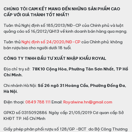
– Một số sản phẩm có thể trải qua lên men thứ hai để
CHÚNG TÔI CAM KẾT MANG ĐẾN NHỮNG SẢN PHẨM CAO
chuyển đổi axit malic thành axit lactic, làm tăng tính
CẤP VỚI GIÁ THÀNH TỐT NHẤT!
mềm mại và trơn tru của rượu vang.
Tuân thủ Nghị định số 185/2013/NĐ-CP của Chính phủ và luật
– Trước khi đóng chai, rượu vang có thể trải qua quá
quảng cáo số 16/2012/QH13 về kinh doanh bán hàng qua mạng.
trình phối trộn để tạo ra sự cân bằng và độ phức tạp
Tuân thủ
Nghị định số 24/2020/NĐ-CP
của Chính phủ: không
mong muốn. Sau đó, rượu sẽ được chọn lọc để loại bỏ
bán rượu bia cho người dưới 18 tuổi.
cặn và tinh chế hương vị.
CÔNG TY TNHH ĐẦU TƯ XUẤT NHẬP KHẨU ROYAL
– Rượu vang được kiểm tra chất lượng cuối cùng và
Địa chỉ trụ sở:
78K10 Cộng Hòa, Phường Tân Sơn Nhất, TP Hồ
thực hiện các bước cuối cùng để đảm bảo rằng sản
Chí Minh.
phẩm cuối cùng đạt được độ hoàn hảo. Sau đó, rượu
vang được đóng chai và chuẩn bị để xuất đi thị trường.
Chi nhánh Hà Nội:
Số 26 ngõ 31 Hoàng Cầu, Phường Đống Đa,
Hà Nội.
Điện thoại:
0849 788 111
Email:
Royalwine.hn@gmail.com
GPKD số 0315092886 Ngày cấp 21/05/2019 Cơ quan cấp Sở
KHĐT TP. Hồ Chí Minh
Giấy phép phân phối rượu số 128/GP -BCT do Bộ Công Thương