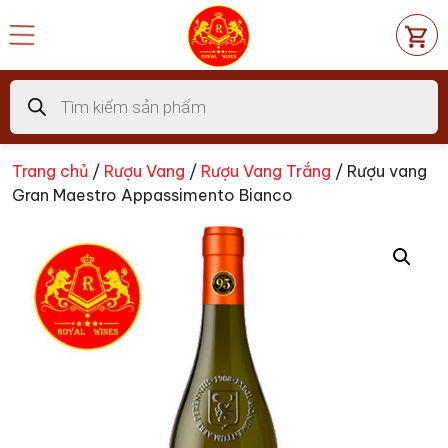
Chuyển
đến
nội
dung
Tìm
kiếm
sản
phẩm
Trang chủ
/
Rượu Vang
/
Rượu Vang Trắng
/ Rượu vang
Gran Maestro Appassimento Bianco