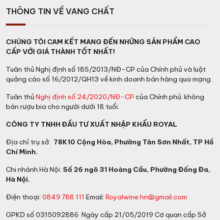
THÔNG TIN VỀ VANG CHẤT
CHÚNG TÔI CAM KẾT MANG ĐẾN NHỮNG SẢN PHẨM CAO
CẤP VỚI GIÁ THÀNH TỐT NHẤT!
Tuân thủ Nghị định số 185/2013/NĐ-CP của Chính phủ và luật
quảng cáo số 16/2012/QH13 về kinh doanh bán hàng qua mạng.
Tuân thủ
Nghị định số 24/2020/NĐ-CP
của Chính phủ: không
bán rượu bia cho người dưới 18 tuổi.
CÔNG TY TNHH ĐẦU TƯ XUẤT NHẬP KHẨU ROYAL
Địa chỉ trụ sở:
78K10 Cộng Hòa, Phường Tân Sơn Nhất, TP Hồ
Chí Minh.
Chi nhánh Hà Nội:
Số 26 ngõ 31 Hoàng Cầu, Phường Đống Đa,
Hà Nội.
Điện thoại:
0849 788 111
Email:
Royalwine.hn@gmail.com
GPKD số 0315092886 Ngày cấp 21/05/2019 Cơ quan cấp Sở