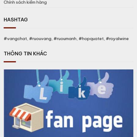
Chính sách kiểm hàng
HASHTAG
#vangchat, #ruouvang, #ruoumanh, #hopquatet, #royalwine
THÔNG TIN KHÁC