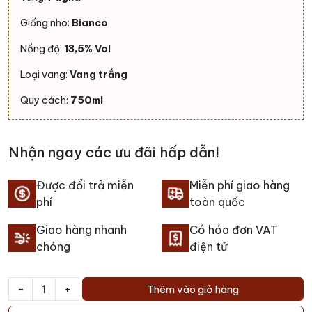
Giống nho:
Bianco
Nồng độ:
13,5% Vol
Loại vang:
Vang trắng
Quy cách:
750ml
Nhận ngay các ưu đãi hấp dẫn!
Được đổi trả miễn
Miễn phí giao hàng
phí
toàn quốc
Giao hàng nhanh
Có hóa đơn VAT
chóng
điện tử
-
+
Thêm vào giỏ hàng
Rượu