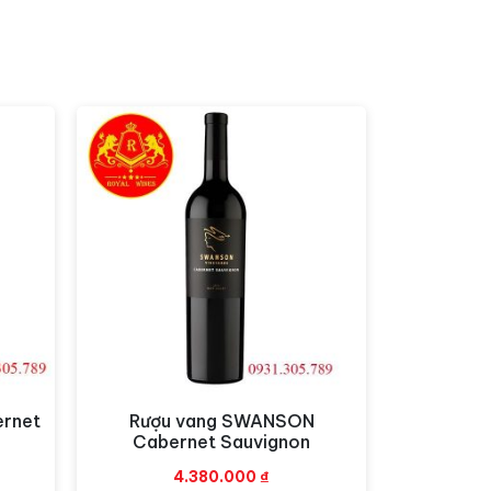
enere, cũng giống như phiên bản Syrah nhưng
xoăn.
ôm…
ernet
Rượu vang SWANSON
Xem nhanh
Cabernet Sauvignon
4.380.000
₫