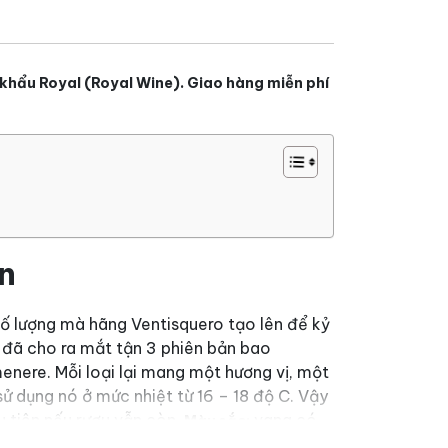
khẩu Royal (Royal Wine). Giao hàng miễn phí
on
số lượng mà hãng Ventisquero tạo lên để kỷ
t đã cho ra mắt tận 3 phiên bản bao
menere. Mỗi loại lại mang một hương vị, một
ử dụng nó ở mức nhiệt từ 16 – 18 độ C. Vậy
u tiên nếu rượu vẫn còn.
vang có
Màu sắc: