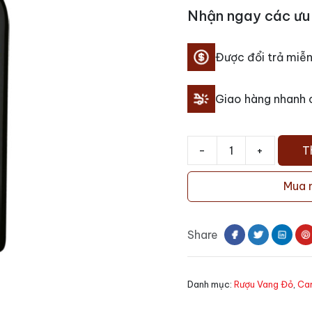
Nhận ngay các ưu 
Được đổi trả miễn
Giao hàng nhanh
-
+
T
Rượu
Vang
Mua 
Chile
Yali
Limited
Share
Edition
số
lượng
Danh mục:
Rượu Vang Đỏ
,
Ca