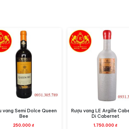
 xôi, tiêu và một chút vị thuốc lá. Cuối cùng là bản Cam
xanh cộng với vị khoáng của đá granite và vị đắng của cải 
 bò hun khói hay thậm chí là các món ăn hải sản như hàu, t
thức rượu là 16-18 độ C.
oặc liên hệ theo số hotline sau:
 Quận Tân Bình
Hotline:
0931305789
goại Giao Đoàn
Hotline:
0849.788.111
ác.
u vang Semi Dolce Queen
Rượu vang LE Argille Cab
Xem nhanh
Xem nhanh
Bee
Di Cabernet
250.000
₫
1.750.000
₫