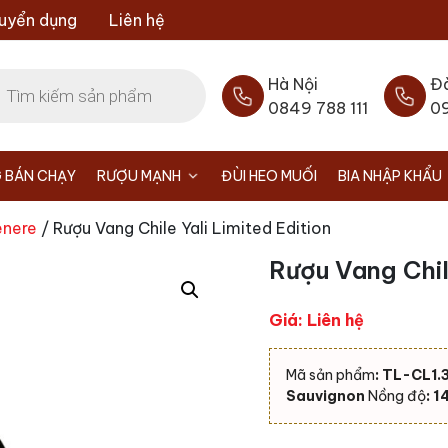
uyển dụng
Liên hệ
Hà Nội
Đ
0849 788 111
0
 BÁN CHẠY
RƯỢU MẠNH
ĐÙI HEO MUỐI
BIA NHẬP KHẨU
nere
/ Rượu Vang Chile Yali Limited Edition
Rượu Vang Chile
Giá: Liên hệ
Mã sản phẩm
: TL-CL1.
Sauvignon
Nồng độ
: 