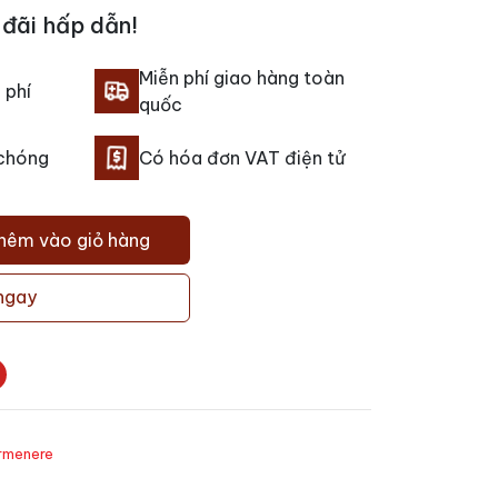
đãi hấp dẫn!
Miễn phí giao hàng toàn
 phí
quốc
 chóng
Có hóa đơn VAT điện tử
hêm vào giỏ hàng
ngay
rmenere