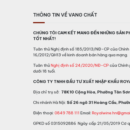
THÔNG TIN VỀ VANG CHẤT
CHÚNG TÔI CAM KẾT MANG ĐẾN NHỮNG SẢN P
TỐT NHẤT!
Tuân thủ Nghị định số 185/2013/NĐ-CP của Chính 
16/2012/QH13 về kinh doanh bán hàng qua mạng.
Tuân thủ
Nghị định số 24/2020/NĐ-CP
của Chính 
dưới 18 tuổi.
CÔNG TY TNHH ĐẦU TƯ XUẤT NHẬP KHẨU ROY
Địa chỉ trụ sở:
78K10 Cộng Hòa, Phường Tân Sơn 
Chi nhánh Hà Nội:
Số 26 ngõ 31 Hoàng Cầu, Phườn
Điện thoại:
0849 788 111
Email:
Royalwine.hn@gmai
GPKD số 0315092886 Ngày cấp 21/05/2019 Cơ qu