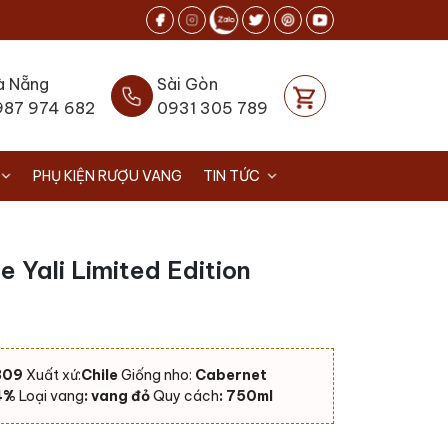
à Nẵng
Sài Gòn
987 974 682
0931 305 789
PHỤ KIỆN RƯỢU VANG
TIN TỨC
 Yali Limited Edition
309
Xuất xứ:
Chile
Giống nho:
Cabernet
14%
Loại vang
: vang đỏ
Quy cách
: 750ml