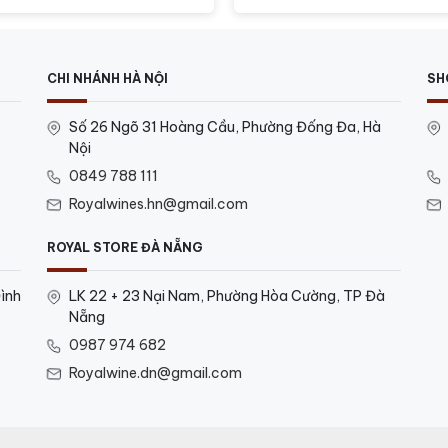
CHI NHÁNH HÀ NỘI
SH
Số 26 Ngõ 31 Hoàng Cầu, Phường Đống Đa, Hà
Nội
0849 788 111
Royalwines.hn@gmail.com
ROYAL STORE ĐÀ NẴNG
ình
LK 22 + 23 Nại Nam, Phường Hòa Cường, TP Đà
Nẵng
0987 974 682
Royalwine.dn@gmail.com