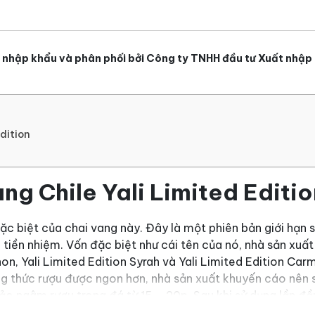
 nhập khẩu và phân phối bởi Công ty TNHH đầu tư Xuất nhập 
Edition
ang Chile Yali Limited Editi
ặc biệt của chai vang này. Đây là một phiên bản giới hạn 
tiền nhiệm. Vốn đặc biệt như cái tên của nó, nhà sản xuấ
on, Yali Limited Edition Syrah và Yali Limited Edition Car
g thức rượu được ngon hơn, nhà sản xuất khuyến cáo nên s
o ngâm rượu trong đá từ 15 – 20p. Sau khi sử dụng lần đầ
iêu sa, bí ẩn.