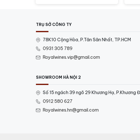
gốc
hiện
là:
tại
860.000 ₫.
là:
650.000 ₫.
TRỤ SỞ CÔNG TY
78K10 Cộng Hòa, P.Tân Sân Nhất, TP.HCM
0931 305 789
Royalwines.vip@gmail.com
SHOWROOM HÀ NỘI 2
Số 15 ngách 39 ngõ 29 Khương Hạ, P.Khương Đ
0912 580 627
Royalwines.hn@gmail.com