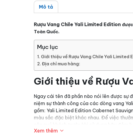
Mô tả
Rượu Vang Chile Yali Limited Edition
được
Toàn Quốc.
Mục lục
Giới thiệu về Rượu Vang Chile Yali Limited 
Địa chỉ mua hàng:
G
iới thiệu về Rượu V
Ngay cái tên đã phần nào nói lên được sự đ
niệm sự thành công của các dòng vang Yali 
gồm: Yali Limited Edition Cabernet Sauvign
màu sắc đặc biệt khác nhau. Để việc thưởn
nên quý khách trước khi sử dụng hãy đảm bả
Xem thêm
màu đỏ hồng ngọc pha ánh tím, tạo nên sự k