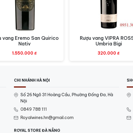
u vang Eremo San Quirico
Rượu vang VIPRA ROS
Xem nhanh
Xem nhanh
Nativ
Umbria Bigi
1.550.000
₫
320.000
₫
CHI NHÁNH HÀ NỘI
SH
Số 26 Ngõ 31 Hoàng Cầu, Phường Đống Đa, Hà
Nội
0849 788 111
Royalwines.hn@gmail.com
ROYAL STORE ĐÀ NẴNG