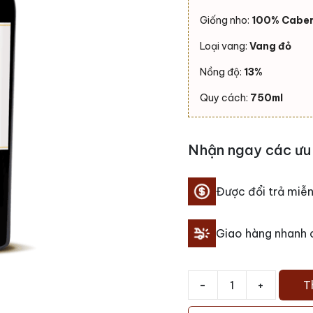
Giống nho:
100% Caber
Loại vang:
Vang đỏ
Nồng độ:
13%
Quy cách:
750ml
Nhận ngay các ưu 
Được đổi trả miễn
Giao hàng nhanh
-
+
T
Rượu
vang