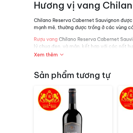
Hương vị vang Chila
Chilano Reserva Cabernet Sauvignon được l
mạnh mẽ, thường được trồng ở các vùng có
Rượu vang
Chilano Reserva Cabernet Sauvig
lý chua đen, và mận, kết hợp với các nốt hư
axit cân bằng và hậu vị kéo dài, tinh tế.
Xem thêm
Chilano Reserva Cabernet Sauvignon nên đư
của rượu. Đây là loại rượu vang lý tưởng để
Sản phẩm tương tự