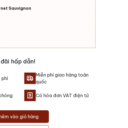
net Sauvignon
đãi hấp dẫn!
Miễn phí giao hàng toàn
 phí
quốc
 chóng
Có hóa đơn VAT điện tử
hêm vào giỏ hàng