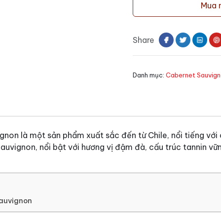
Mua 
Chilano
Reserva
Cabernet
Share
Sauvignon
số
lượng
Danh mục:
Cabernet Sauvign
on là một sản phẩm xuất sắc đến từ Chile, nổi tiếng với 
uvignon, nổi bật với hương vị đậm đà, cấu trúc tannin vững
Sauvignon