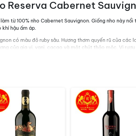
no Reserva Cabernet Sauvig
àm từ 100% nho Cabernet Sauvignon. Giống nho này nổi ti
 khí hậu ấm áp.
non có màu đỏ ruby sâu. Hương thơm quyến rũ của các loạ
ơng của gia vị, vani, cacao và một chút thảo mộc. Vị rượu 
ợc thưởng thức ở nhiệt độ khoảng 16-18°C để làm nổi bật
 kết hợp với các món thịt đỏ như thịt bò, thịt cừu nướng, b