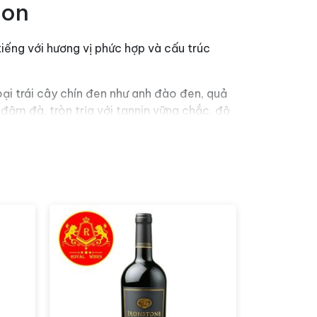
non
ếng với hương vị phức hợp và cấu trúc
i trái cây chín đen như anh đào đen, quả
đậm đà, tròn trịa với tannin vững chắc, độ
 hương vị phong phú và cấu trúc tuyệt vời
ít tết và các món thịt nướng BBQ