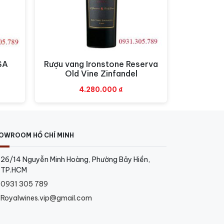
SA
Rượu vang Ironstone Reserva
Xem nhanh
Old Vine Zinfandel
4.280.000
₫
OWROOM HỒ CHÍ MINH
26/14 Nguyễn Minh Hoàng, Phường Bảy Hiền,
TP.HCM
0931 305 789
Royalwines.vip@gmail.com