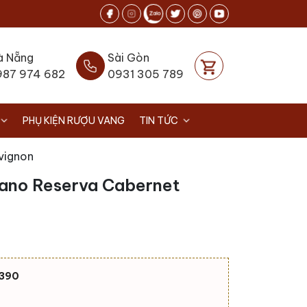
à Nẵng
Sài Gòn
987 974 682
0931 305 789
PHỤ KIỆN RƯỢU VANG
TIN TỨC
vignon
lano Reserva Cabernet
390