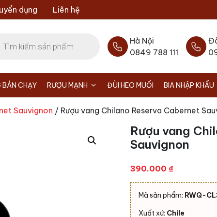
uyển dụng
Liên hệ
Hà Nội
Đ
0849 788 111
0
 BÁN CHẠY
RƯỢU MẠNH
ĐÙI HEO MUỐI
BIA NHẬP KHẨU
net Sauvignon
/ Rượu vang Chilano Reserva Cabernet Sau
Rượu vang Chi
Sauvignon
390.000
₫
Mã sản phẩm:
RWQ-CL
Xuất xứ:
Chile