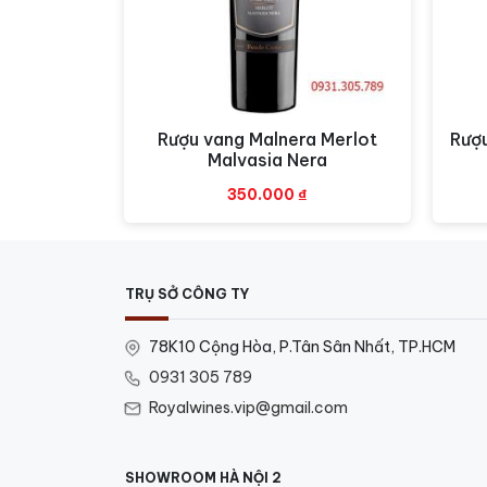
Rượu vang Malnera Merlot
Rượ
Xem nhanh
Malvasia Nera
350.000
₫
TRỤ SỞ CÔNG TY
78K10 Cộng Hòa, P.Tân Sân Nhất, TP.HCM
0931 305 789
Royalwines.vip@gmail.com
SHOWROOM HÀ NỘI 2