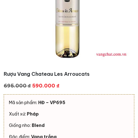
Rượu Vang Chateau Les Arroucats
Giá
Giá
695.000
₫
590.000
₫
gốc
hiện
là:
tại
Mã sản phẩm:
HĐ – VP695
695.000 ₫.
là:
Xuất xứ:
Pháp
590.000 ₫.
Giống nho:
Blend
Đặc điểm:
Vang trắng