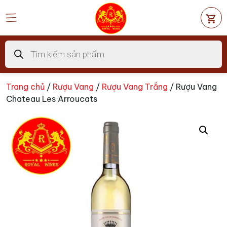
Chuyển
đến
nội
dung
Tìm
kiếm
sản
phẩm
Trang chủ
/
Rượu Vang
/
Rượu Vang Trắng
/ Rượu Vang
Chateau Les Arroucats