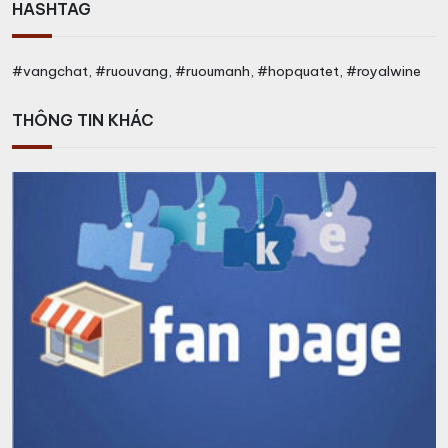
HASHTAG
#vangchat, #ruouvang, #ruoumanh, #hopquatet, #royalwine
THÔNG TIN KHÁC