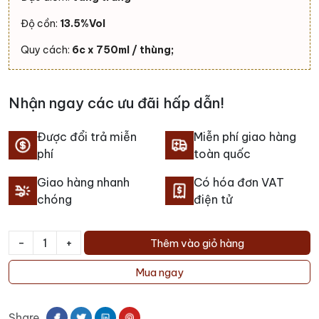
Độ cồn:
13.5%Vol
Quy cách:
6c x 750ml / thùng;
Nhận ngay các ưu đãi hấp dẫn!
Được đổi trả miễn
Miễn phí giao hàng
phí
toàn quốc
Giao hàng nhanh
Có hóa đơn VAT
chóng
điện tử
-
+
Thêm vào giỏ hàng
Rượu
Vang
Mua ngay
Chateau
Les
Share
Arroucats