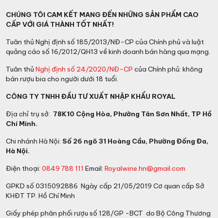
CHÚNG TÔI CAM KẾT MANG ĐẾN NHỮNG SẢN PHẨM CAO
CẤP VỚI GIÁ THÀNH TỐT NHẤT!
Tuân thủ Nghị định số 185/2013/NĐ-CP của Chính phủ và luật
quảng cáo số 16/2012/QH13 về kinh doanh bán hàng qua mạng.
Tuân thủ
Nghị định số 24/2020/NĐ-CP
của Chính phủ: không
bán rượu bia cho người dưới 18 tuổi.
CÔNG TY TNHH ĐẦU TƯ XUẤT NHẬP KHẨU ROYAL
Địa chỉ trụ sở:
78K10 Cộng Hòa, Phường Tân Sơn Nhất, TP Hồ
Chí Minh.
Chi nhánh Hà Nội:
Số 26 ngõ 31 Hoàng Cầu, Phường Đống Đa,
Hà Nội.
Điện thoại:
0849 788 111
Email:
Royalwine.hn@gmail.com
GPKD số 0315092886 Ngày cấp 21/05/2019 Cơ quan cấp Sở
KHĐT TP. Hồ Chí Minh
Giấy phép phân phối rượu số 128/GP -BCT do Bộ Công Thương