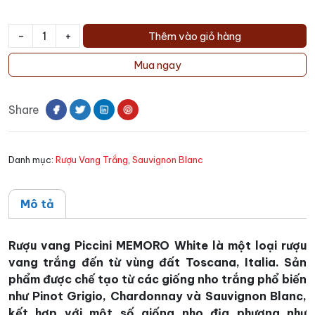
-
+
Thêm vào giỏ hàng
Rượu
vang
Mua ngay
Piccini
MEMORO
Share
White
số
lượng
Danh mục:
Rượu Vang Trắng
,
Sauvignon Blanc
Mô tả
Rượu vang Piccini MEMORO White là một loại rượu
vang trắng đến từ vùng đất Toscana, Italia. Sản
phẩm được chế tạo từ các giống nho trắng phổ biến
như Pinot Grigio, Chardonnay và Sauvignon Blanc,
kết hợp với một số giống nho địa phương như