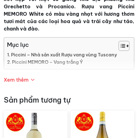
Grechetto và Procanico. Rượu vang Piccini
MEMORO White có màu vàng nhạt với hương thơm
tươi mát của các loại hoa quả và trái cây như táo,
chanh và đào.
Mục lục
Piccini – Nhà sản xuất Rượu vang vùng Tuscany
Piccini MEMORO – Vang trắng Ý
Piccini – Nhà sản xuất Rượu vang
Xem thêm
vùng Tuscany
Sản phẩm tương tự
Nhà Piccini là đã đóng góp một phần của lịch sử rượu
vang Ý từ các thế hệ IV, kể từ năm 1882. Có nguồn gốc
nằm sâu trong lãnh thổ của Tuscany.
Nhà làm rượu đã chọn một bông hồng la bàn cho nhãn
những chai rượu này, để gửi lời mời trải nghiệm trong