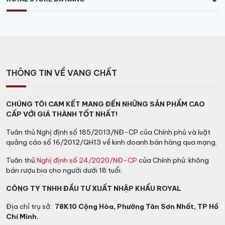
Hoặc đến trực tiếp công ty tại địa chỉ:
Tại TP.HCM: 78/k10 Cộng Hòa, P.4, Quận Tân Bình
Tại Hà Nội: E3B, Ecohome 1, P. Đông Ngạc, Bắc Từ
Liêm
THÔNG TIN VỀ VANG CHẤT
>>>> Các loại
RƯỢU VANG Ý
ngon khác
CHÚNG TÔI CAM KẾT MANG ĐẾN NHỮNG SẢN PHẨM CAO
CẤP VỚI GIÁ THÀNH TỐT NHẤT!
Tuân thủ Nghị định số 185/2013/NĐ-CP của Chính phủ và luật
quảng cáo số 16/2012/QH13 về kinh doanh bán hàng qua mạng.
Tuân thủ
Nghị định số 24/2020/NĐ-CP
của Chính phủ: không
bán rượu bia cho người dưới 18 tuổi.
CÔNG TY TNHH ĐẦU TƯ XUẤT NHẬP KHẨU ROYAL
Địa chỉ trụ sở:
78K10 Cộng Hòa, Phường Tân Sơn Nhất, TP Hồ
Chí Minh.