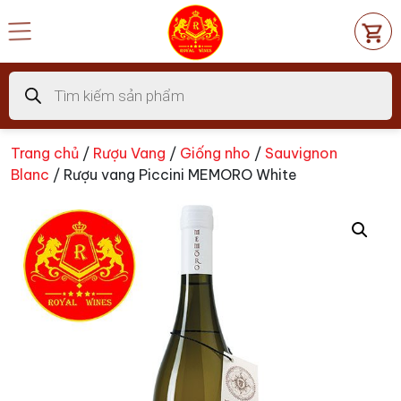
Chuyển
đến
nội
dung
Tìm
kiếm
sản
phẩm
Trang chủ
/
Rượu Vang
/
Giống nho
/
Sauvignon
Blanc
/ Rượu vang Piccini MEMORO White