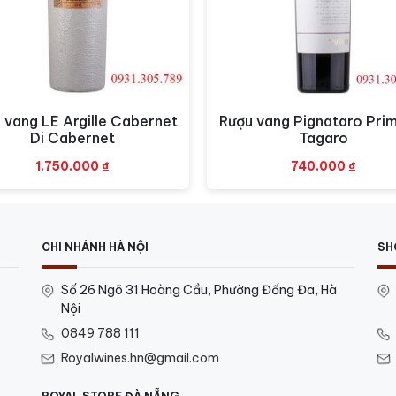
c tốt nhất cho bạn. Hãy sử dụng ly rượu vang đỏ có chén r
của nó.
 vang LE Argille Cabernet
Rượu vang Pignataro Prim
Xem nhanh
Xem nhanh
Di Cabernet
Tagaro
1.750.000
₫
740.000
₫
CHI NHÁNH HÀ NỘI
SH
Số 26 Ngõ 31 Hoàng Cầu, Phường Đống Đa, Hà
Nội
0849 788 111
Royalwines.hn@gmail.com