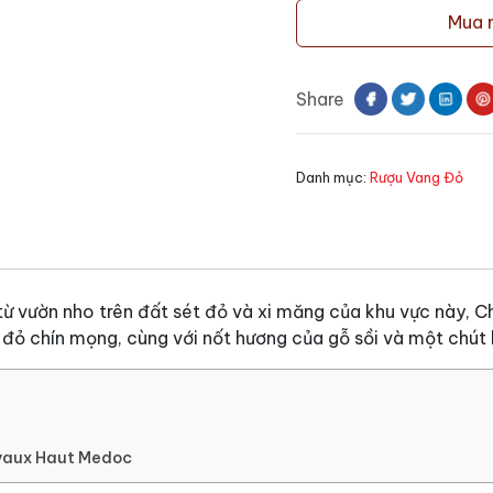
vang
Mua 
Chateau
Larrivaux
Haut
Share
Medoc
số
lượng
Danh mục:
Rượu Vang Đỏ
 vườn nho trên đất sét đỏ và xi măng của khu vực này, Ch
 đỏ chín mọng, cùng với nốt hương của gỗ sồi và một chút
ivaux Haut Medoc