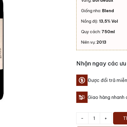
Vùng:
Bordeaux
Giống nho:
Blend
Nồng độ:
13,5% Vol
Quy cách:
750ml
Niên vụ:
2013
Nhận ngay các ưu 
Được đổi trả miễn
Giao hàng nhanh
-
+
T
Rượu