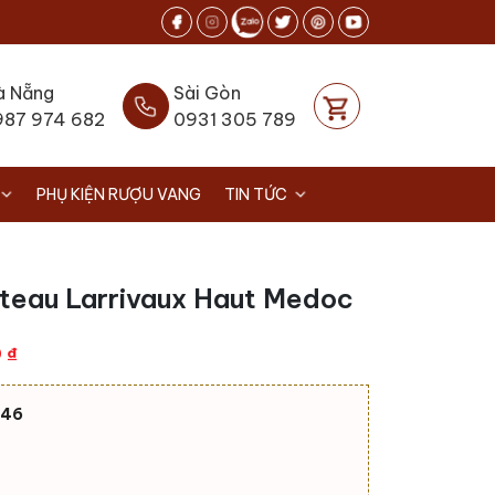
à Nẵng
Sài Gòn
987 974 682
0931 305 789
PHỤ KIỆN RƯỢU VANG
TIN TỨC
teau Larrivaux Haut Medoc
Giá
0
₫
hiện
tại
946
0 ₫.
là:
940.000 ₫.