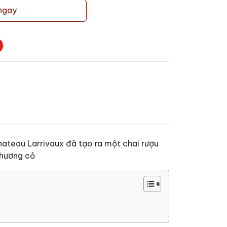
ngay
ateau Larrivaux đã tạo ra một chai rượu
 hương cỏ