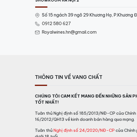
SHOWROOM HÀ NỘI 2
Số 15 ngách 39 ngõ 29 Khương Hạ, P.Khương Đ
0912 580 627
Royalwines.hn@gmail.com
THÔNG TIN VỀ VANG CHẤT
CHÚNG TÔI CAM KẾT MANG ĐẾN NHỮNG SẢN P
TỐT NHẤT!
Tuân thủ Nghị định số 185/2013/NĐ-CP của Chính 
16/2012/QH13 về kinh doanh bán hàng qua mạng.
Tuân thủ
Nghị định số 24/2020/NĐ-CP
của Chính 
dưới 18 tuổi.