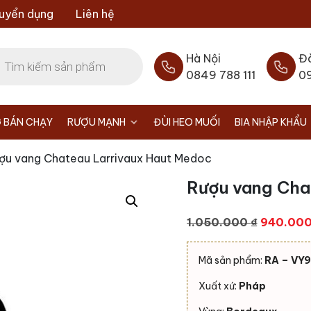
uyển dụng
Liên hệ
Hà Nội
Đ
0849 788 111
0
 BÁN CHẠY
RƯỢU MẠNH
ĐÙI HEO MUỐI
BIA NHẬP KHẨU
ợu vang Chateau Larrivaux Haut Medoc
Rượu vang Cha
Giá
1.050.000
₫
940.00
gốc
là:
Mã sản phẩm:
RA – VY
1.050.00
Xuất xứ:
Pháp