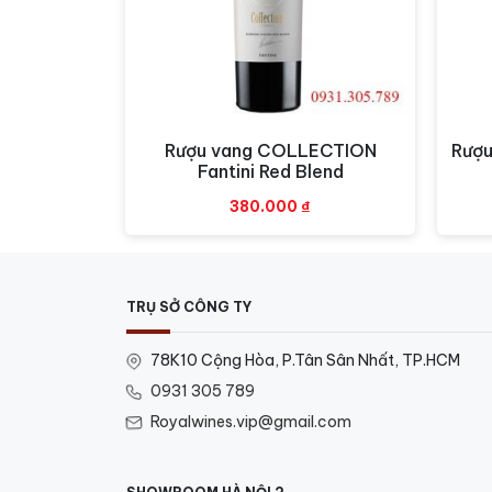
rượu vang, mang lại trải nghiệm thưởng thứ
không khí và phát triển toàn diện hương vị 
Rượu vang COLLECTION
Rượu
Xem nhanh
Fantini Red Blend
380.000
₫
TRỤ SỞ CÔNG TY
78K10 Cộng Hòa, P.Tân Sân Nhất, TP.HCM
0931 305 789
Royalwines.vip@gmail.com