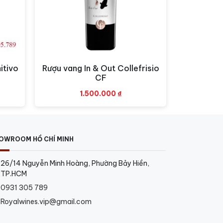
ộng để tăng cường sự tiếp xúc của rượu với
itivo
Rượu vang In & Out Collefrisio
Xem nhanh
CF
1.500.000
₫
OWROOM HỒ CHÍ MINH
26/14 Nguyễn Minh Hoàng, Phường Bảy Hiền,
TP.HCM
0931 305 789
Royalwines.vip@gmail.com