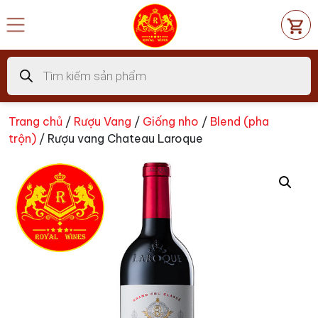
Chuyển
đến
nội
dung
Tìm
kiếm
sản
phẩm
Trang chủ
/
Rượu Vang
/
Giống nho
/
Blend (pha
trộn)
/ Rượu vang Chateau Laroque