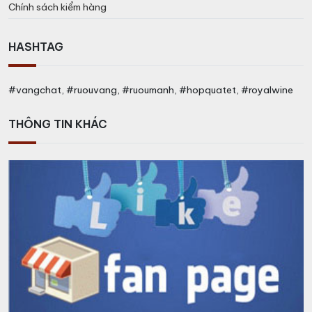
Chính sách kiểm hàng
HASHTAG
#vangchat, #ruouvang, #ruoumanh, #hopquatet, #royalwine
THÔNG TIN KHÁC