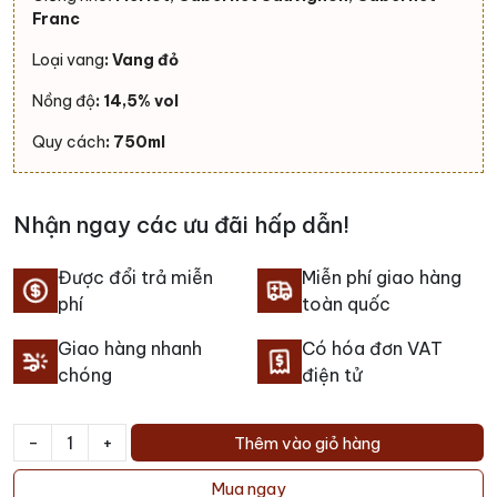
Franc
Loại vang
: Vang đỏ
Nồng độ
: 14,5% vol
Quy cách
: 750ml
Nhận ngay các ưu đãi hấp dẫn!
Được đổi trả miễn
Miễn phí giao hàng
phí
toàn quốc
Giao hàng nhanh
Có hóa đơn VAT
chóng
điện tử
-
+
Thêm vào giỏ hàng
Rượu
vang
Mua ngay