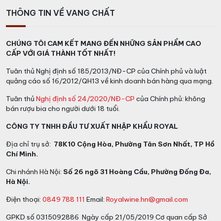
THÔNG TIN VỀ VANG CHẤT
CHÚNG TÔI CAM KẾT MANG ĐẾN NHỮNG SẢN PHẨM CAO
CẤP VỚI GIÁ THÀNH TỐT NHẤT!
Tuân thủ Nghị định số 185/2013/NĐ-CP của Chính phủ và luật
quảng cáo số 16/2012/QH13 về kinh doanh bán hàng qua mạng.
Tuân thủ
Nghị định số 24/2020/NĐ-CP
của Chính phủ: không
bán rượu bia cho người dưới 18 tuổi.
CÔNG TY TNHH ĐẦU TƯ XUẤT NHẬP KHẨU ROYAL
Địa chỉ trụ sở:
78K10 Cộng Hòa, Phường Tân Sơn Nhất, TP Hồ
Chí Minh.
Chi nhánh Hà Nội:
Số 26 ngõ 31 Hoàng Cầu, Phường Đống Đa,
Hà Nội.
Điện thoại:
0849 788 111
Email:
Royalwine.hn@gmail.com
GPKD số 0315092886 Ngày cấp 21/05/2019 Cơ quan cấp Sở