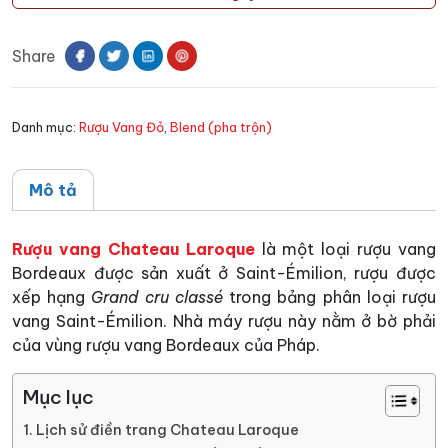
Chateau
Laroque
Share
số
lượng
Danh mục:
Rượu Vang Đỏ
,
Blend (pha trộn)
Mô tả
Rượu vang Chateau Laroque
là một loại rượu vang
Bordeaux được sản xuất ở Saint-Émilion, rượu được
xếp hạng
Grand cru classé
trong bảng phân loại rượu
vang Saint-Émilion. Nhà máy rượu này nằm ở bờ phải
của vùng rượu vang Bordeaux của Pháp.
Mục lục
Lịch sử điền trang Chateau Laroque