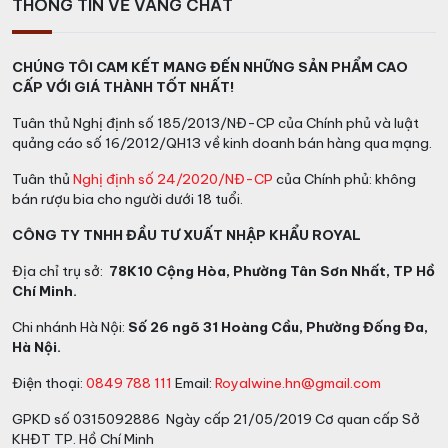
THÔNG TIN VỀ VANG CHẤT
CHÚNG TÔI CAM KẾT MANG ĐẾN NHỮNG SẢN PHẨM CAO
CẤP VỚI GIÁ THÀNH TỐT NHẤT!
Tuân thủ Nghị định số 185/2013/NĐ-CP của Chính phủ và luật
quảng cáo số 16/2012/QH13 về kinh doanh bán hàng qua mạng.
Tuân thủ
Nghị định số 24/2020/NĐ-CP
của Chính phủ: không
bán rượu bia cho người dưới 18 tuổi.
CÔNG TY TNHH ĐẦU TƯ XUẤT NHẬP KHẨU ROYAL
Địa chỉ trụ sở:
78K10 Cộng Hòa, Phường Tân Sơn Nhất, TP Hồ
Chí Minh.
Chi nhánh Hà Nội:
Số 26 ngõ 31 Hoàng Cầu, Phường Đống Đa,
Hà Nội.
Điện thoại:
0849 788 111
Email:
Royalwine.hn@gmail.com
GPKD số 0315092886 Ngày cấp 21/05/2019 Cơ quan cấp Sở
KHĐT TP. Hồ Chí Minh