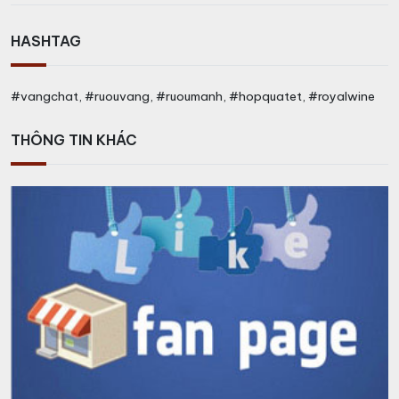
HASHTAG
#vangchat, #ruouvang, #ruoumanh, #hopquatet, #royalwine
THÔNG TIN KHÁC