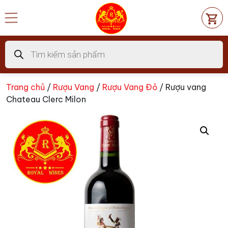
Chuyển
đến
nội
dung
Tìm
kiếm
sản
phẩm
Trang chủ
/
Rượu Vang
/
Rượu Vang Đỏ
/ Rượu vang
Chateau Clerc Milon