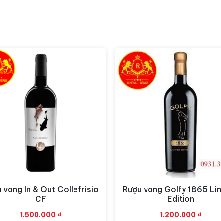
ng Casa Defra Merlot
 quyến rũ.
Hương vị:
Rượu mang hương vị thanh mãnh từ trái
Phục vụ:
Nhiệt độ tuyệt vời nhất 
ò luk lawk, thịt bò nướng xiên.
oặc liên hệ theo số hotline sau:
 Quận Tân Bình
Hotline:
0931305789
goại Giao Đoàn
Hotline:
0849.788.111
 vang In & Out Collefrisio
Rượu vang Golfy 1865 Li
Xem nhanh
Xem nhanh
CF
Edition
1.500.000
₫
1.200.000
₫