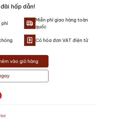
đãi hấp dẫn!
Miễn phí giao hàng toàn
 phí
quốc
 chóng
Có hóa đơn VAT điện tử
hêm vào giỏ hàng
ngay
lot