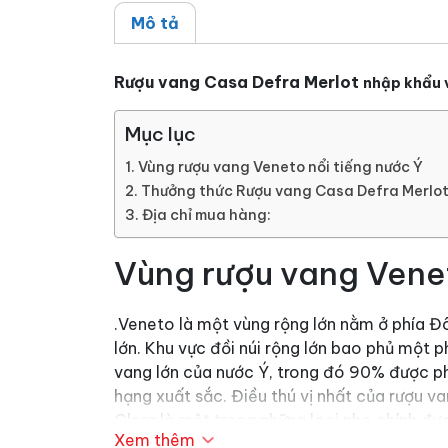
Mô tả
Rượu vang Casa Defra Merlot
nhập
khẩu 
Mục lục
Vùng rượu vang Veneto nổi tiếng nước Ý
Thưởng thức Rượu vang Casa Defra Merlo
Địa chỉ mua hàng:
Vùng rượu vang Venet
.Veneto là một vùng rộng lớn nằm ở phía Đô
lớn. Khu vực đồi núi rộng lớn bao phủ một 
vang lớn của nước Ý, trong đó 90% được p
hạng xuất sắc. Điều thú vị nhất của rượu 
Glera là một trong những loại nho chính đư
Xem thêm
được sử dụng trong sản xuất rượu vang đỏ.