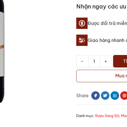
Nhận ngay các ưu 
Được đổi trả miễn
Giao hàng nhanh
-
+
T
Rượu
vang
Mua 
Casa
Defra
Merlot
Share
số
lượng
Danh mục:
Rượu Vang Đỏ
,
Mer