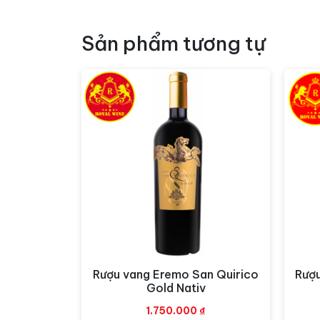
Thưởng thức Rượu va
Sản phẩm tương tự
Màu sắc:
Rượu mang màu đủ ruby thanh lịch
nhẹ.
Kết hợp món ăn:
Tuyệt hảo với các món b
Địa chỉ mua hàng:
Quý khách có thể đến trực tiếp Công ty h
Tại TP.HCM:
78/k10 Cộng Hòa, P.4,
Tại Hà Nội:
65 Nguyễn Xuân Khoát, N
>>>> Các loại
RƯỢU VANG
ngon khác
Rượu vang Eremo San Quirico
Rượu
Xem nhanh
Gold Nativ
1.750.000
₫