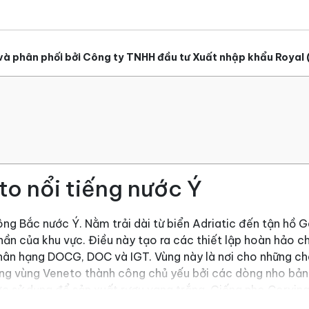
và phân phối bởi Công ty TNHH đầu tư Xuất nhập khẩu Royal 
t
o nổi tiếng nước Ý
ng Bắc nước Ý. Nằm trải dài từ biển Adriatic đến tận hồ G
phần của khu vực. Điều này tạo ra các thiết lập hoàn hảo c
hân hạng DOCG, DOC và IGT. Vùng này là nơi cho những ch
vang vùng Veneto thành công chủ yếu bởi các dòng nho bản
ợc sử dụng để sản xuất rượu vang trắng. Giống nho Corvina