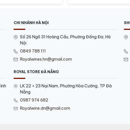
CHI NHÁNH HÀ NỘI
SH
Số 26 Ngõ 31 Hoàng Cầu, Phường Đống Đa, Hà
Nội
0849 788 111
Royalwines.hn@gmail.com
ROYAL STORE ĐÀ NẴNG
ình
LK 22 + 23 Nại Nam, Phường Hòa Cường, TP Đà
Nẵng
0987 974 682
Royalwine.dn@gmail.com