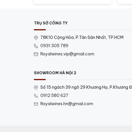
TRỤ SỞ CÔNG TY
78K10 Cộng Hòa, P.Tân Sân Nhất, TP.HCM
0931 305 789
Royalwines.vip@gmail.com
SHOWROOM HÀ NỘI 2
Số 15 ngách 39 ngõ 29 Khương Hạ, P.Khương Đ
0912 580 627
Royalwines.hn@gmail.com