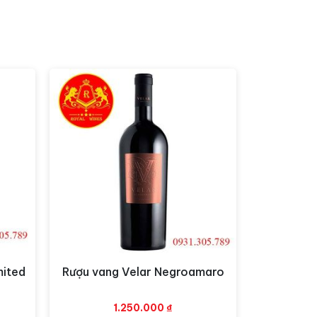
 cây nhiệt đới, axit trung bình có vị ngọt
để thưởng thức rượu là 10 đến 16 độ C.
mited
Rượu vang Velar Negroamaro
Xem nhanh
1.250.000
₫