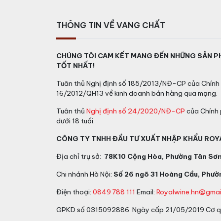
THÔNG TIN VỀ VANG CHẤT
CHÚNG TÔI CAM KẾT MANG ĐẾN NHỮNG SẢN P
TỐT NHẤT!
Tuân thủ Nghị định số 185/2013/NĐ-CP của Chính 
16/2012/QH13 về kinh doanh bán hàng qua mạng.
Tuân thủ
Nghị định số 24/2020/NĐ-CP
của Chính 
dưới 18 tuổi.
CÔNG TY TNHH ĐẦU TƯ XUẤT NHẬP KHẨU ROY
Địa chỉ trụ sở:
78K10 Cộng Hòa, Phường Tân Sơn 
Chi nhánh Hà Nội:
Số 26 ngõ 31 Hoàng Cầu, Phườn
Điện thoại:
0849 788 111
Email:
Royalwine.hn@gmai
GPKD số 0315092886 Ngày cấp 21/05/2019 Cơ qu