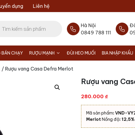
uyển dụng
Liên hệ
Hà Nội
Đ
0849 788 111
0
 BÁN CHẠY
RƯỢU MẠNH
ĐÙI HEO MUỐI
BIA NHẬP KHẨU
t
/ Rượu vang Casa Defra Merlot
Rượu vang Cas
280.000
₫
Mã sản phẩm
: VND-VY
Merlot
Nồng độ
: 12,5%