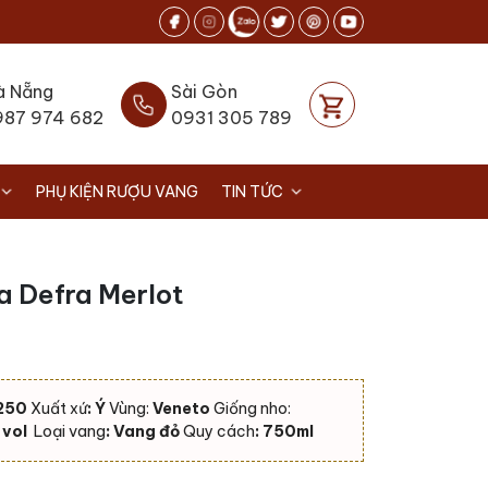
à Nẵng
Sài Gòn
987 974 682
0931 305 789
PHỤ KIỆN RƯỢU VANG
TIN TỨC
a Defra Merlot
250
Xuất xứ
: Ý
Vùng:
Veneto
Giống nho:
 vol
Loại vang
: Vang đỏ
Quy cách
: 750ml