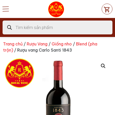
Chuyển
đến
nội
dung
Tìm
kiếm
sản
phẩm
Trang chủ
/
Rượu Vang
/
Giống nho
/
Blend (pha
trộn)
/ Rượu vang Carlo Santi 1843