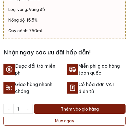
Loại vang: Vang đỏ
Nồng độ: 15.5%
Quy cách: 750ml
Nhận ngay các ưu đãi hấp dẫn!
Được đổi trả miễn
Miễn phí giao hàng
phí
toàn quốc
Giao hàng nhanh
Có hóa đơn VAT
chóng
điện tử
-
+
Thêm vào giỏ hàng
Rượu
vang
Mua ngay
Carlo