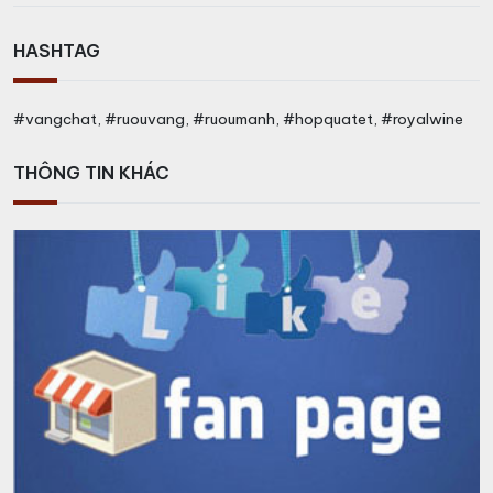
HASHTAG
#vangchat, #ruouvang, #ruoumanh, #hopquatet, #royalwine
THÔNG TIN KHÁC