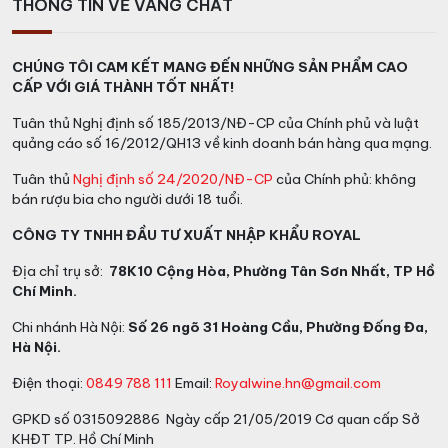
THÔNG TIN VỀ VANG CHẤT
CHÚNG TÔI CAM KẾT MANG ĐẾN NHỮNG SẢN PHẨM CAO
CẤP VỚI GIÁ THÀNH TỐT NHẤT!
Tuân thủ Nghị định số 185/2013/NĐ-CP của Chính phủ và luật
quảng cáo số 16/2012/QH13 về kinh doanh bán hàng qua mạng.
Tuân thủ
Nghị định số 24/2020/NĐ-CP
của Chính phủ: không
bán rượu bia cho người dưới 18 tuổi.
CÔNG TY TNHH ĐẦU TƯ XUẤT NHẬP KHẨU ROYAL
Địa chỉ trụ sở:
78K10 Cộng Hòa, Phường Tân Sơn Nhất, TP Hồ
Chí Minh.
Chi nhánh Hà Nội:
Số 26 ngõ 31 Hoàng Cầu, Phường Đống Đa,
Hà Nội.
Điện thoại:
0849 788 111
Email:
Royalwine.hn@gmail.com
GPKD số 0315092886 Ngày cấp 21/05/2019 Cơ quan cấp Sở
KHĐT TP. Hồ Chí Minh