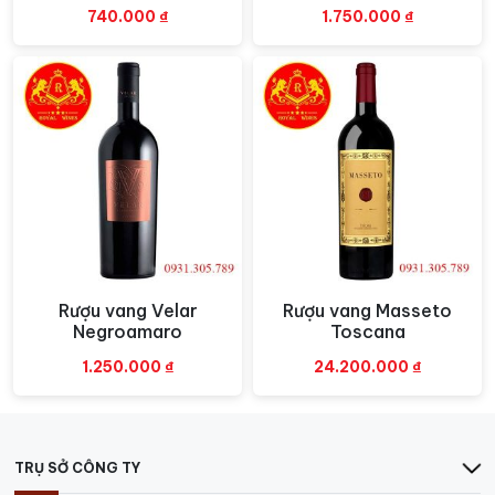
740.000
₫
1.750.000
₫
Rượu vang Velar
Rượu vang Masseto
Xem nhanh
Xem nhanh
Negroamaro
Toscana
1.250.000
₫
24.200.000
₫
TRỤ SỞ CÔNG TY