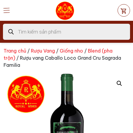
Chuyển
đến
nội
dung
Tìm
kiếm
sản
phẩm
Trang chủ
/
Rượu Vang
/
Giống nho
/
Blend (pha
trộn)
/ Rượu vang Caballo Loco Grand Cru Sagrada
Familia