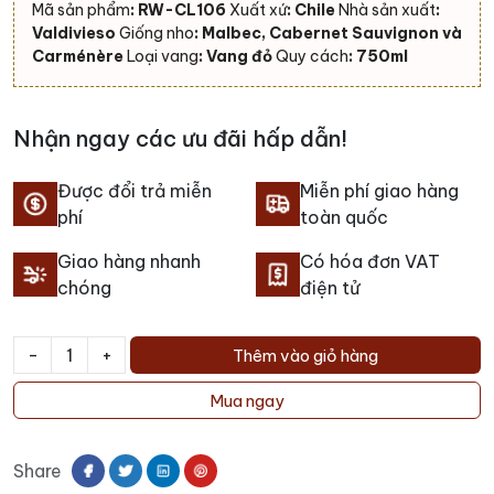
Mã sản phẩm
: RW-CL106
Xuất xứ
: Chile
Nhà sản xuất
:
Valdivieso
Giống nho
: Malbec, Cabernet Sauvignon và
Carménère
Loại vang
: Vang đỏ
Quy cách
: 750ml
Nhận ngay các ưu đãi hấp dẫn!
Được đổi trả miễn
Miễn phí giao hàng
phí
toàn quốc
Giao hàng nhanh
Có hóa đơn VAT
chóng
điện tử
-
+
Thêm vào giỏ hàng
Rượu
vang
Mua ngay
Caballo
Loco
Share
Grand