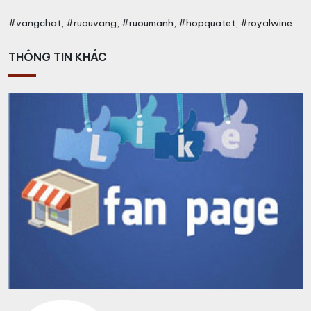
#vangchat, #ruouvang, #ruoumanh, #hopquatet, #royalwine
THÔNG TIN KHÁC