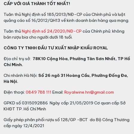
CẤP VỚI GIÁ THÀNH TỐT NHẤT!
Hòa, P.4, Quận Tân Bình
Hotline:
0931305789
Tại Hà Nội:
65 Nguyễn Xuân
Tuân thủ Nghị định số 185/2013/NĐ-CP của Chính phủ và luật
Khoát, Ngoại Giao Đoàn
quảng cáo số 16/2012/QH13 về kinh doanh bán hàng qua mạng.
Hotline:
0849.788.111
>>>> Các loại
RƯỢU VANG
Tuân thủ
Nghị định số 24/2020/NĐ-CP
của Chính phủ: không
CHILE
ngon khác
bán rượu bia cho người dưới 18 tuổi.
CÔNG TY TNHH ĐẦU TƯ XUẤT NHẬP KHẨU ROYAL
Địa chỉ trụ sở:
78K10 Cộng Hòa, Phường Tân Sơn Nhất, TP Hồ
Chí Minh.
Chi nhánh Hà Nội:
Số 26 ngõ 31 Hoàng Cầu, Phường Đống Đa,
Hà Nội.
Điện thoại:
0849 788 111
Email:
Royalwine.hn@gmail.com
GPKD số 0315092886 Ngày cấp 21/05/2019 Cơ quan cấp Sở
KHĐT TP. Hồ Chí Minh
Giấy phép phân phối rượu số 128/GP -BCT do Bộ Công Thương
cấp ngày 12/4/2021