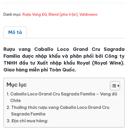
Cru
Sagrada
Danh mục:
Rượu Vang Đỏ
,
Blend (pha trộn)
,
Valdivieso
Familia
số
lượng
Mô tả
Rượu vang Caballo Loco Grand Cru Sagrada
Familia được nhập khẩu và phân phối bởi Công ty
TNHH đầu tư Xuất nhập khẩu Royal (Royal Wine).
Giao hàng miễn phí Toàn Quốc.
Mục lục
Caballo Loco Grand Cru Sagrada Familia – Vang đỏ
Chile
Thưởng thức rượu vang Caballo Loco Grand Cru
Sagrada Familia
Địa chỉ mua hàng: