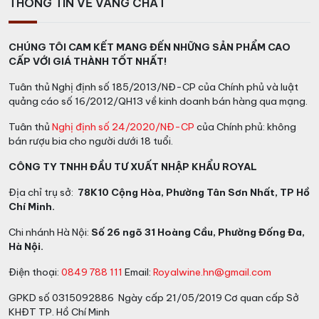
THÔNG TIN VỀ VANG CHẤT
CHÚNG TÔI CAM KẾT MANG ĐẾN NHỮNG SẢN PHẨM CAO
CẤP VỚI GIÁ THÀNH TỐT NHẤT!
Tuân thủ Nghị định số 185/2013/NĐ-CP của Chính phủ và luật
quảng cáo số 16/2012/QH13 về kinh doanh bán hàng qua mạng.
Tuân thủ
Nghị định số 24/2020/NĐ-CP
của Chính phủ: không
bán rượu bia cho người dưới 18 tuổi.
CÔNG TY TNHH ĐẦU TƯ XUẤT NHẬP KHẨU ROYAL
Địa chỉ trụ sở:
78K10 Cộng Hòa, Phường Tân Sơn Nhất, TP Hồ
Chí Minh.
Chi nhánh Hà Nội:
Số 26 ngõ 31 Hoàng Cầu, Phường Đống Đa,
Hà Nội.
Điện thoại:
0849 788 111
Email:
Royalwine.hn@gmail.com
GPKD số 0315092886 Ngày cấp 21/05/2019 Cơ quan cấp Sở
KHĐT TP. Hồ Chí Minh