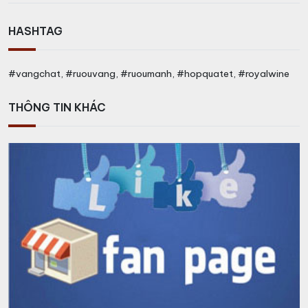
HASHTAG
#vangchat, #ruouvang, #ruoumanh, #hopquatet, #royalwine
THÔNG TIN KHÁC