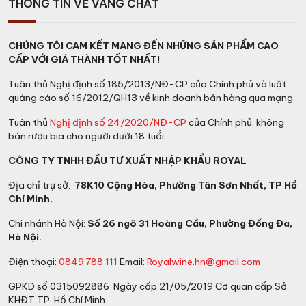
THÔNG TIN VỀ VANG CHẤT
CHÚNG TÔI CAM KẾT MANG ĐẾN NHỮNG SẢN PHẨM CAO
CẤP VỚI GIÁ THÀNH TỐT NHẤT!
Tuân thủ Nghị định số 185/2013/NĐ-CP của Chính phủ và luật
quảng cáo số 16/2012/QH13 về kinh doanh bán hàng qua mạng.
Tuân thủ
Nghị định số 24/2020/NĐ-CP
của Chính phủ: không
bán rượu bia cho người dưới 18 tuổi.
CÔNG TY TNHH ĐẦU TƯ XUẤT NHẬP KHẨU ROYAL
Địa chỉ trụ sở:
78K10 Cộng Hòa, Phường Tân Sơn Nhất, TP Hồ
Chí Minh.
Chi nhánh Hà Nội:
Số 26 ngõ 31 Hoàng Cầu, Phường Đống Đa,
Hà Nội.
Điện thoại:
0849 788 111
Email:
Royalwine.hn@gmail.com
GPKD số 0315092886 Ngày cấp 21/05/2019 Cơ quan cấp Sở
KHĐT TP. Hồ Chí Minh