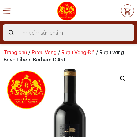
Chuyển
đến
nội
dung
Tìm
kiếm
sản
phẩm
Trang chủ
/
Rượu Vang
/
Rượu Vang Đỏ
/ Rượu vang
Bava Libera Barbera D’Asti