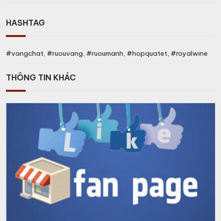
HASHTAG
#vangchat, #ruouvang, #ruoumanh, #hopquatet, #royalwine
THÔNG TIN KHÁC