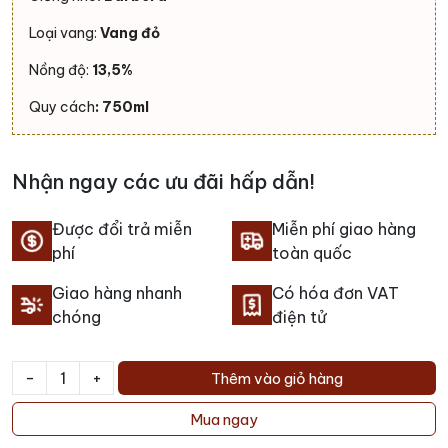
Loại vang:
Vang đỏ
Nồng độ:
13,5%
Quy cách
: 750ml
Nhận ngay các ưu đãi hấp dẫn!
Được đổi trả miễn
Miễn phí giao hàng
phí
toàn quốc
Giao hàng nhanh
Có hóa đơn VAT
chóng
điện tử
-
+
Thêm vào giỏ hàng
Rượu
vang
Mua ngay
Bava