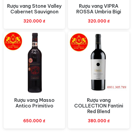
sồi từ quá trình ủ rượu.
Rượu vang Stone Valley
Rượu vang VIPRA
Xem nhanh
Xem nhanh
Cabernet Sauvignon
ROSSA Umbria Bigi
320.000
₫
320.000
₫
Rượu vang Masso
Rượu vang
Xem nhanh
Xem nhanh
Antico Primitivo
COLLECTION Fantini
Red Blend
650.000
₫
380.000
₫