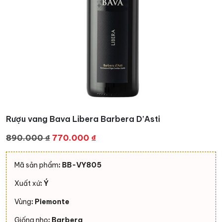
Rượu vang Bava Libera Barbera D’Asti
Giá
Giá
890.000
₫
770.000
₫
gốc
hiện
là:
tại
Mã sản phẩm
: BB-VY805
890.000 ₫.
là:
Xuất xứ
: Ý
770.000 ₫.
Vùng
:
Piemonte
Giống nho
: Barbera