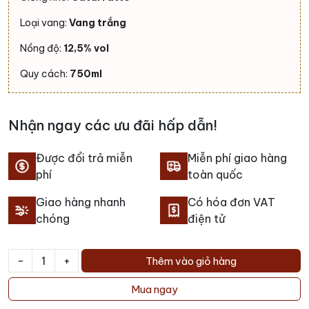
Loại vang:
Vang trắng
Nồng độ:
12,5% vol
Quy cách:
750ml
Nhận ngay các ưu đãi hấp dẫn!
Được đổi trả miễn
Miễn phí giao hàng
phí
toàn quốc
Giao hàng nhanh
Có hóa đơn VAT
chóng
điện tử
-
+
Thêm vào giỏ hàng
Rượu
vang
Mua ngay
Anthilia