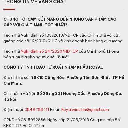
THÔNG TIN VỀ VANG CHẤT
CHÚNG TÔI CAM KẾT MANG ĐẾN NHỮNG SẢN PHẨM CAO
CẤP VỚI GIÁ THÀNH TỐT NHẤT!
Tuân thủ Nghị định số 185/2013/NĐ-CP của Chính phủ và luật
quảng cáo số 16/2012/QH13 về kinh doanh bán hàng qua mạng.
Tuân thủ
Nghị định số 24/2020/NĐ-CP
của Chính phủ: không
bán rượu bia cho người dưới 18 tuổi.
CÔNG TY TNHH ĐẦU TƯ XUẤT NHẬP KHẨU ROYAL
Địa chỉ trụ sở:
78K10 Cộng Hòa, Phường Tân Sơn Nhất, TP Hồ
Chí Minh.
Chi nhánh Hà Nội:
Số 26 ngõ 31 Hoàng Cầu, Phường Đống Đa,
Hà Nội.
Điện thoại:
0849 788 111
Email:
Royalwine.hn@gmail.com
GPKD số 0315092886 Ngày cấp 21/05/2019 Cơ quan cấp Sở
KHĐT TP. Hồ Chí Minh