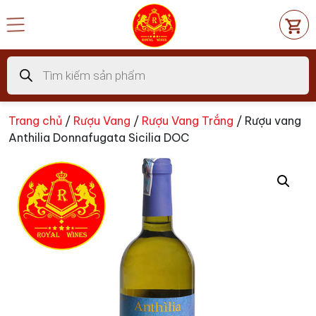
Chuyển
đến
nội
dung
Tìm
kiếm
sản
phẩm
Trang chủ
/
Rượu Vang
/
Rượu Vang Trắng
/ Rượu vang
Anthilia Donnafugata Sicilia DOC