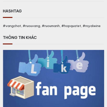
HASHTAG
#vangchat, #ruouvang, #ruoumanh, #hopquatet, #royalwine
THÔNG TIN KHÁC