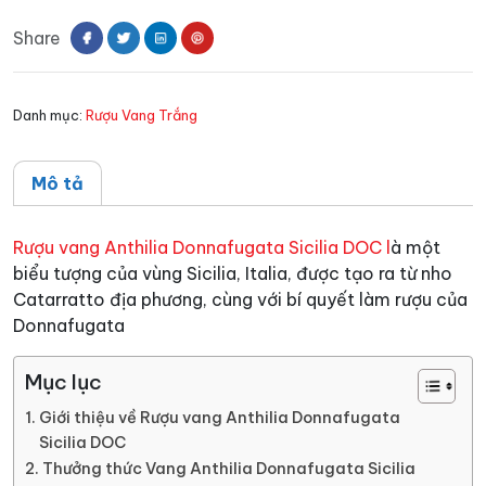
Donnafugata
Share
Sicilia
DOC
số
Danh mục:
Rượu Vang Trắng
lượng
Mô tả
Rượu vang Anthilia Donnafugata Sicilia DOC l
à một
biểu tượng của vùng Sicilia, Italia, được tạo ra từ nho
Catarratto địa phương, cùng với bí quyết làm rượu của
Donnafugata
Mục lục
Giới thiệu về Rượu vang Anthilia Donnafugata
Sicilia DOC
Thưởng thức Vang Anthilia Donnafugata Sicilia