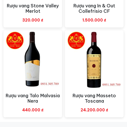
Rượu vang Stone Valley
Rượu vang In & Out
Xem nhanh
Xem nhanh
Merlot
Collefrisio CF
320.000
₫
1.500.000
₫
Rượu vang Talo Malvasia
Rượu vang Masseto
Xem nhanh
Xem nhanh
Nera
Toscana
440.000
₫
24.200.000
₫