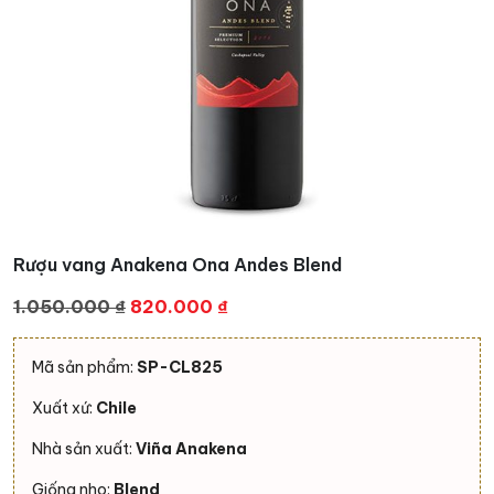
Rượu vang Anakena Ona Andes Blend
Giá
Giá
1.050.000
₫
820.000
₫
gốc
hiện
là:
tại
Mã sản phẩm:
SP-CL825
1.050.000 ₫.
là:
Xuất xứ:
Chile
820.000 ₫.
Nhà sản xuất:
Viña Anakena
Giống nho:
Blend