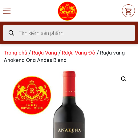
Chuyển
đến
nội
dung
Tìm
kiếm
sản
phẩm
Trang chủ
/
Rượu Vang
/
Rượu Vang Đỏ
/ Rượu vang
Anakena Ona Andes Blend