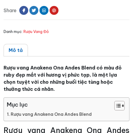
Ona
Share
Andes
Blend
số
Danh mục:
Rượu Vang Đỏ
lượng
Mô tả
Rượu vang Anakena Ona Andes Blend có màu đỏ
ruby đẹp mắt với hương vị phức tạp, là một lựa
chọn tuyệt vời cho những buổi tiệc tùng hoặc
thưởng thức cá nhân.
Mục lục
Rượu vang Anakena Ona Andes Blend
Rượu vang Anakena Ona Andes