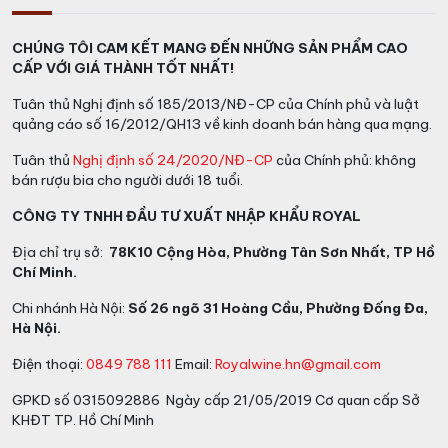
CHÚNG TÔI CAM KẾT MANG ĐẾN NHỮNG SẢN PHẨM CAO
CẤP VỚI GIÁ THÀNH TỐT NHẤT!
Tuân thủ Nghị định số 185/2013/NĐ-CP của Chính phủ và luật
quảng cáo số 16/2012/QH13 về kinh doanh bán hàng qua mạng.
Tuân thủ
Nghị định số 24/2020/NĐ-CP
của Chính phủ: không
bán rượu bia cho người dưới 18 tuổi.
CÔNG TY TNHH ĐẦU TƯ XUẤT NHẬP KHẨU ROYAL
Địa chỉ trụ sở:
78K10 Cộng Hòa, Phường Tân Sơn Nhất, TP Hồ
Chí Minh.
Chi nhánh Hà Nội:
Số 26 ngõ 31 Hoàng Cầu, Phường Đống Đa,
Hà Nội.
Điện thoại:
0849 788 111
Email:
Royalwine.hn@gmail.com
GPKD số 0315092886 Ngày cấp 21/05/2019 Cơ quan cấp Sở
KHĐT TP. Hồ Chí Minh