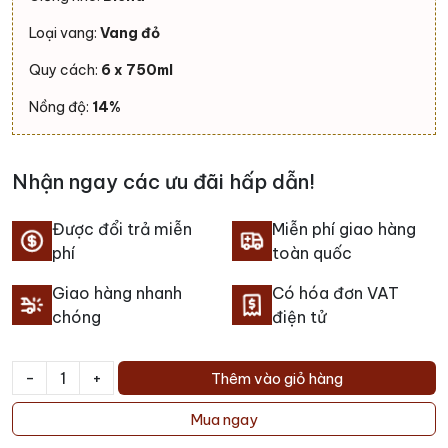
Loại vang:
Vang đỏ
Quy cách:
6 x 750ml
Nồng độ:
14%
Nhận ngay các ưu đãi hấp dẫn!
Được đổi trả miễn
Miễn phí giao hàng
phí
toàn quốc
Giao hàng nhanh
Có hóa đơn VAT
chóng
điện tử
-
+
Thêm vào giỏ hàng
Rượu
vang
Mua ngay
Anakena