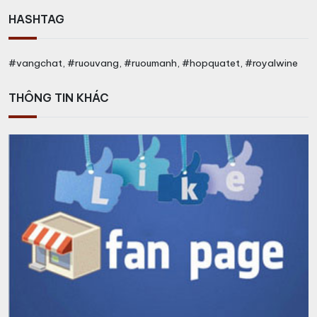
HASHTAG
#vangchat, #ruouvang, #ruoumanh, #hopquatet, #royalwine
THÔNG TIN KHÁC