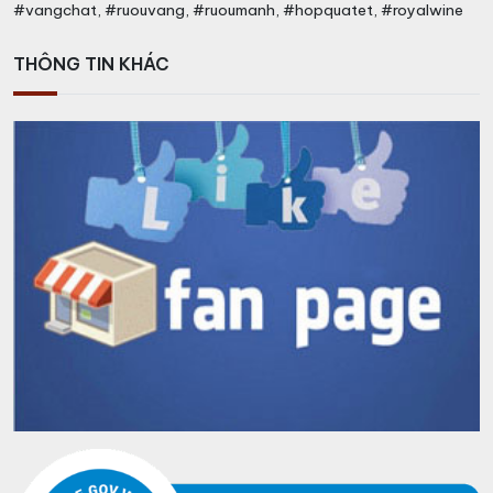
#vangchat, #ruouvang, #ruoumanh, #hopquatet, #royalwine
THÔNG TIN KHÁC