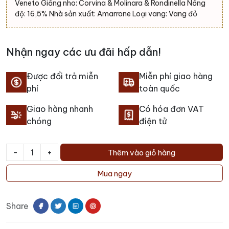
Veneto Giống nho: Corvina & Molinara & Rondinella Nồng
độ: 16,5% Nhà sản xuất: Amarrone Loại vang: Vang đỏ
Nhận ngay các ưu đãi hấp dẫn!
Được đổi trả miễn
Miễn phí giao hàng
phí
toàn quốc
Giao hàng nhanh
Có hóa đơn VAT
chóng
điện tử
-
+
Thêm vào giỏ hàng
Rượu
vang
Mua ngay
Amarrone
Castelrotto
Share
số
lượng