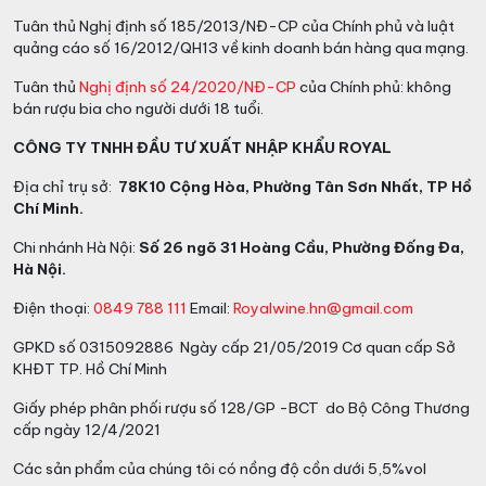
Tuân thủ Nghị định số 185/2013/NĐ-CP của Chính phủ và luật
quảng cáo số 16/2012/QH13 về kinh doanh bán hàng qua mạng.
Tuân thủ
Nghị định số 24/2020/NĐ-CP
của Chính phủ: không
bán rượu bia cho người dưới 18 tuổi.
CÔNG TY TNHH ĐẦU TƯ XUẤT NHẬP KHẨU ROYAL
Địa chỉ trụ sở:
78K10 Cộng Hòa, Phường Tân Sơn Nhất, TP Hồ
Chí Minh.
Chi nhánh Hà Nội:
Số 26 ngõ 31 Hoàng Cầu, Phường Đống Đa,
Hà Nội.
Điện thoại:
0849 788 111
Email:
Royalwine.hn@gmail.com
GPKD số 0315092886 Ngày cấp 21/05/2019 Cơ quan cấp Sở
KHĐT TP. Hồ Chí Minh
Giấy phép phân phối rượu số 128/GP -BCT do Bộ Công Thương
cấp ngày 12/4/2021
Các sản phẩm của chúng tôi có nồng độ cồn dưới 5,5%vol