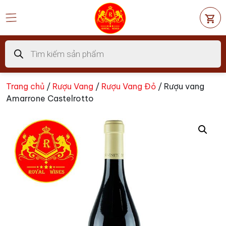
Chuyển
đến
nội
dung
Tìm
kiếm
sản
phẩm
Trang chủ
/
Rượu Vang
/
Rượu Vang Đỏ
/ Rượu vang
Amarrone Castelrotto