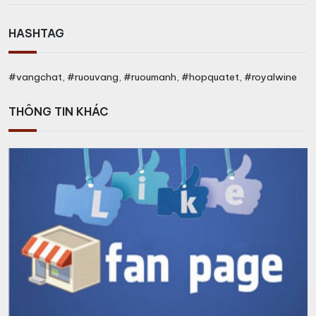
HASHTAG
#vangchat, #ruouvang, #ruoumanh, #hopquatet, #royalwine
THÔNG TIN KHÁC