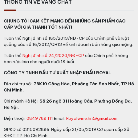
THÔNG TIN VỀ VANG CHẤT
và nước sốt phức tạp.
CHÚNG TÔI CAM KẾT MANG ĐẾN NHỮNG SẢN PHẨM CAO
CẤP VỚI GIÁ THÀNH TỐT NHẤT!
Tuân thủ Nghị định số 185/2013/NĐ-CP của Chính phủ và luật
quảng cáo số 16/2012/QH13 về kinh doanh bán hàng qua mạng.
Tuân thủ
Nghị định số 24/2020/NĐ-CP
của Chính phủ: không
bán rượu bia cho người dưới 18 tuổi.
CÔNG TY TNHH ĐẦU TƯ XUẤT NHẬP KHẨU ROYAL
Địa chỉ trụ sở:
78K10 Cộng Hòa, Phường Tân Sơn Nhất, TP Hồ
Chí Minh.
Chi nhánh Hà Nội:
Số 26 ngõ 31 Hoàng Cầu, Phường Đống Đa,
Hà Nội.
Điện thoại:
0849 788 111
Email:
Royalwine.hn@gmail.com
GPKD số 0315092886 Ngày cấp 21/05/2019 Cơ quan cấp Sở
KHĐT TP. Hồ Chí Minh