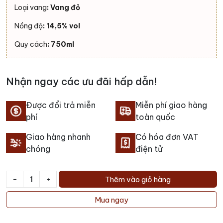
Loại vang
: Vang đỏ
Nồng độ
: 14,5% vol
Quy cách
: 750ml
Nhận ngay các ưu đãi hấp dẫn!
Được đổi trả miễn
Miễn phí giao hàng
phí
toàn quốc
Giao hàng nhanh
Có hóa đơn VAT
chóng
điện tử
-
+
Thêm vào giỏ hàng
Rượu
vang
Mua ngay
Adrianna
Vineyard