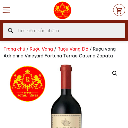
Chuyển
đến
nội
dung
Tìm
kiếm
sản
phẩm
Trang chủ
/
Rượu Vang
/
Rượu Vang Đỏ
/ Rượu vang
Adrianna Vineyard Fortuna Terrae Catena Zapata