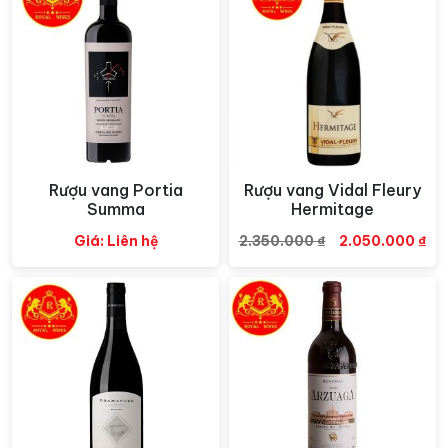
Rượu vang Portia
Rượu vang Vidal Fleury
Xem nhanh
Xem nhanh
Summa
Hermitage
Giá
Gi
Giá: Liên hệ
2.350.000
₫
2.050.000
₫
gốc
hiệ
là:
tại
2.350.000 ₫.
là:
2.