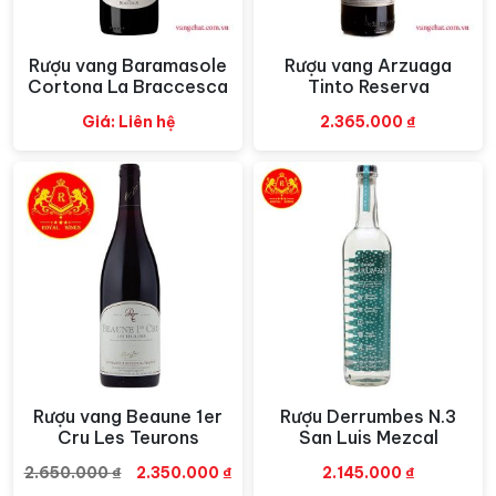
Rượu vang Baramasole
Rượu vang Arzuaga
Xem nhanh
Xem nhanh
Cortona La Braccesca
Tinto Reserva
Giá: Liên hệ
2.365.000
₫
Rượu vang Beaune 1er
Rượu Derrumbes N.3
Xem nhanh
Xem nhanh
Cru Les Teurons
San Luis Mezcal
Giá
Giá
2.650.000
₫
2.350.000
₫
2.145.000
₫
gốc
hiện