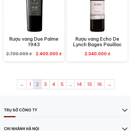
Rượu vang Due Palme
Rượu vang Echo De
Xem nhanh
Xem nhanh
1943
Lynch Bages Pauillac
Giá
Giá
2.700.000
₫
2.400.000
₫
2.340.000
₫
gốc
hiện
là:
tại
2.700.000 ₫.
là:
2.400.000 ₫.
←
1
2
3
4
5
…
14
15
16
→
TRỤ SỞ CÔNG TY
CHI NHÁNH HÀ NỘI