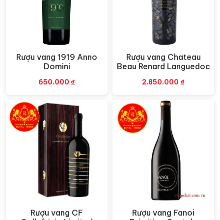
Rượu vang 1919 Anno
Rượu vang Chateau
Xem nhanh
Xem nhanh
Domini
Beau Renard Languedoc
650.000
₫
2.850.000
₫
Rượu vang CF
Rượu vang Fanoi
Xem nhanh
Xem nhanh