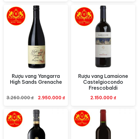
là:
tại
2.650.000 ₫.
là:
2.350.000 ₫.
Rượu vang Yangarra
Rượu vang Lamaione
Xem nhanh
Xem nhanh
High Sands Grenache
Castelgiocondo
Frescobaldi
Giá
Giá
3.260.000
₫
2.950.000
₫
2.150.000
₫
gốc
hiện
là:
tại
3.260.000 ₫.
là:
2.950.000 ₫.