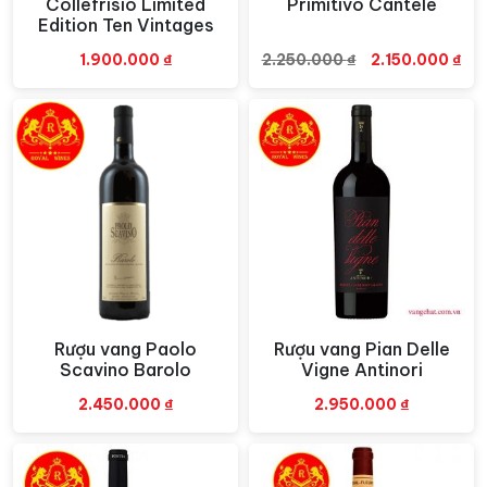
Collefrisio Limited
Primitivo Cantele
Edition Ten Vintages
Giá
Gi
1.900.000
₫
2.250.000
₫
2.150.000
₫
gốc
hiệ
là:
tại
2.250.000 ₫.
là:
2.1
Rượu vang Paolo
Rượu vang Pian Delle
Xem nhanh
Xem nhanh
Scavino Barolo
Vigne Antinori
2.450.000
₫
2.950.000
₫