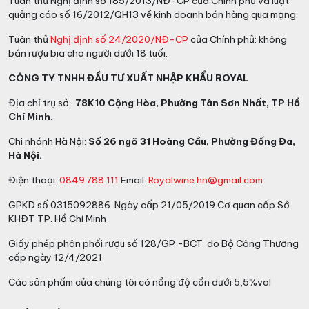
Tuân thủ Nghị định số 185/2013/NĐ-CP của Chính phủ và luật
quảng cáo số 16/2012/QH13 về kinh doanh bán hàng qua mạng.
Tuân thủ
Nghị định số 24/2020/NĐ-CP
của Chính phủ: không
bán rượu bia cho người dưới 18 tuổi.
CÔNG TY TNHH ĐẦU TƯ XUẤT NHẬP KHẨU ROYAL
Địa chỉ trụ sở:
78K10 Cộng Hòa, Phường Tân Sơn Nhất, TP Hồ
Chí Minh.
Chi nhánh Hà Nội:
Số 26 ngõ 31 Hoàng Cầu, Phường Đống Đa,
Hà Nội.
Điện thoại:
0849 788 111
Email:
Royalwine.hn@gmail.com
GPKD số 0315092886 Ngày cấp 21/05/2019 Cơ quan cấp Sở
KHĐT TP. Hồ Chí Minh
Giấy phép phân phối rượu số 128/GP -BCT do Bộ Công Thương
cấp ngày 12/4/2021
Các sản phẩm của chúng tôi có nồng độ cồn dưới 5,5%vol