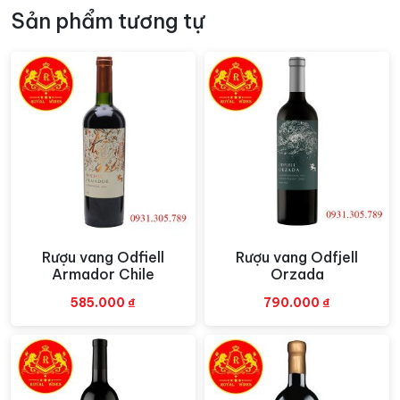
Rượu Vang Wine Standard
Sản phẩm tương tự
Thưởng thức
rượu vang
Wine
Standard 1901 Cabernet Sauvignon
Rượu vang Odfiell
Rượu vang Odfjell
Xem nhanh
Xem nhanh
Armador Chile
Orzada
585.000
₫
790.000
₫