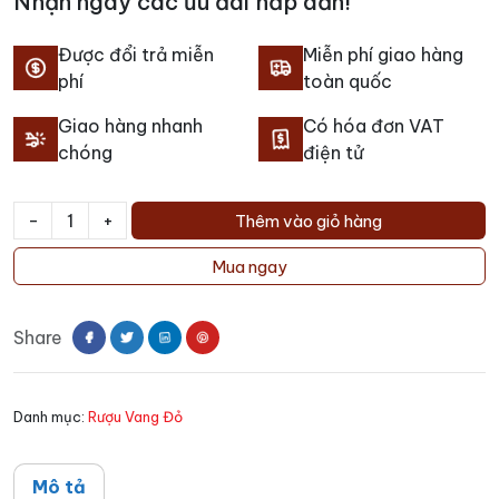
Nhận ngay các ưu đãi hấp dẫn!
Được đổi trả miễn
Miễn phí giao hàng
phí
toàn quốc
Giao hàng nhanh
Có hóa đơn VAT
chóng
điện tử
-
+
Thêm vào giỏ hàng
Rượu
vang
Mua ngay
Wine
Standard
Share
1901
Cabernet
Sauvignon
Danh mục:
Rượu Vang Đỏ
số
lượng
Mô tả