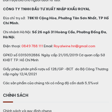
bán rượu bia cho người dưới 18 tuổi.
CÔNG TY TNHH ĐẦU TƯ XUẤT NHẬP KHẨU ROYAL
Địa chỉ trụ sở:
78K10 Cộng Hòa, Phường Tân Sơn Nhất, TP Hồ
Chí Minh.
Chi nhánh Hà Nội:
Số 26 ngõ 31 Hoàng Cầu, Phường Đống Đa,
Hà Nội.
Điện thoại:
0849 788 111
Email:
Royalwine.hn@gmail.com
GPKD số 0315092886 Ngày cấp 21/05/2019 Cơ quan cấp Sở
KHĐT TP. Hồ Chí Minh
Giấy phép phân phối rượu số 128/GP -BCT do Bộ Công Thương
cấp ngày 12/4/2021
Các sản phẩm của chúng tôi có nồng độ cồn dưới 5,5%vol
CHÍNH SÁCH
Chính sách và quy định chung