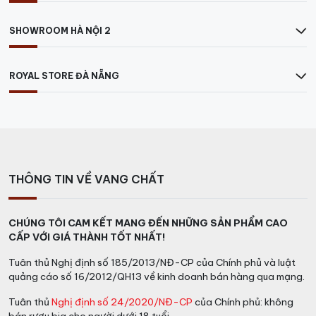
Đây là dòng vang mạnh mẽ và tập trung nhưng vẫn có
sự mịn màng và tinh tế một cách đặc biệt.
SHOWROOM HÀ NỘI 2
Kết hợp với đồ ăn:
Tuyệt hảo với các món thịt đỏ, thịt
cừu nướng,
bít tết và phô mai.
ROYAL STORE ĐÀ NẴNG
Phục vụ:
Ngon hơn khi để lạnh ở nhiệt độ từ 16 đến 18
độ C.
Quý khách có thể đến trực tiếp Công ty hoặc liên
hệ theo số hotline sau:
THÔNG TIN VỀ VANG CHẤT
Tại TP.HCM:
78/k10 Cộng Hòa, P.4, Quận Tân Bình
Hotline:
0931305789
CHÚNG TÔI CAM KẾT MANG ĐẾN NHỮNG SẢN PHẨM CAO
CẤP VỚI GIÁ THÀNH TỐT NHẤT!
Tại Hà Nội:
E3B, Ecohome 1, P. Đông Ngạc, Bắc Từ
Liêm
Hotline:
0849.788.111
Tuân thủ Nghị định số 185/2013/NĐ-CP của Chính phủ và luật
quảng cáo số 16/2012/QH13 về kinh doanh bán hàng qua mạng.
>>>> Tham khảo các loại RƯỢU VANG ngon khác.
Tuân thủ
Nghị định số 24/2020/NĐ-CP
của Chính phủ: không