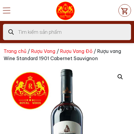
Chuyển
đến
nội
dung
Tìm
kiếm
sản
phẩm
Trang chủ
/
Rượu Vang
/
Rượu Vang Đỏ
/ Rượu vang
Wine Standard 1901 Cabernet Sauvignon