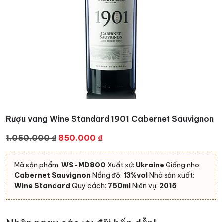
Rượu vang Wine Standard 1901 Cabernet Sauvignon
Giá
Giá
1.050.000
₫
850.000
₫
gốc
hiện
là:
tại
Mã sản phẩm:
WS-MD800
Xuất xứ:
Ukraine
Giống nho:
1.050.000 ₫.
là:
Cabernet Sauvignon
Nồng độ:
13%vol
Nhà sản xuất:
850.000 ₫.
Wine Standard
Quy cách:
750ml
Niên vụ:
2015