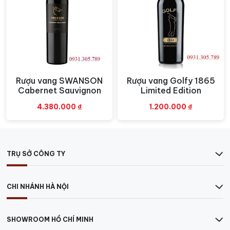
Rượu vang SWANSON
Rượu vang Golfy 1865
Xem nhanh
Xem nhanh
Cabernet Sauvignon
Limited Edition
4.380.000
₫
1.200.000
₫
Wine Standard 1901 Cabernet Sauvignon
TRỤ SỞ CÔNG TY
Màu sắc:
Rượu có màu đỏ ruby tươi sáng với ánh tím
đẹp mắt.
CHI NHÁNH HÀ NỘI
Hương vị:
Trong vòm miệng, rượu thể hiện những điểm
nhấn quyến rũ nhưng không quá nặng nề. Với lượng
tanin mềm mại và hài hoà một cách hoàn hảo cùng sự
SHOWROOM HỒ CHÍ MINH
phong phú sẽ đem đến trải nghiệm ẩm thực khó quên.