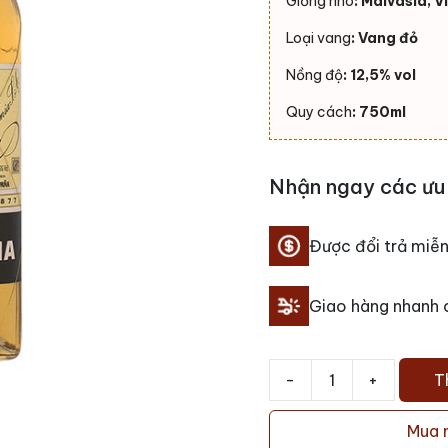
Giống nho
: Malvasia, V
Loại vang
: Vang đỏ
Nồng độ
: 12,5% vol
Quy cách
: 750ml
Nhận ngay các ưu 
Được đổi trả miễn
Giao hàng nhanh
-
+
T
Rượu
vang
Mua 
Viña