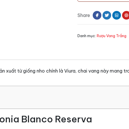
Tondonia
Blanco
Share
Reserva
số
lượng
Danh mục:
Rượu Vang Trắng
n xuất từ giống nho chính là Viura, chai vang này mang t
onia Blanco Reserva