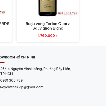
YARDS
Rượu vang Terlan Quarz
Xem nhanh
Sauvignon Blanc
1.760.000
₫
OWROOM HỒ CHÍ MINH
26/14 Nguyễn Minh Hoàng, Phường Bảy Hiền,
TP.HCM
0931 305 789
Royalwines.vip@gmail.com