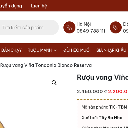
uyển dụng
Liên hệ
Hà Nội
Đ
0849 788 111
0
 BÁN CHẠY
RƯỢU MẠNH
ĐÙI HEO MUỐI
BIA NHẬP KHẨU
 Rượu vang Viña Tondonia Blanco Reserva
Rượu vang Viñ
Giá
2.450.000
₫
2.200.
gốc
là:
Mã sản phẩm
: TK-TBN
2.450.0
Xuất xứ
: Tây Ba Nha