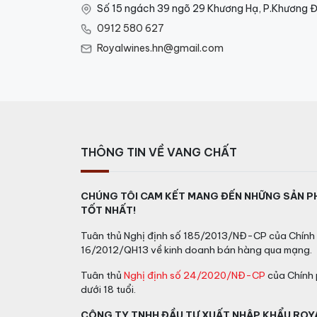
Số 15 ngách 39 ngõ 29 Khương Hạ, P.Khương Đ
0912 580 627
Royalwines.hn@gmail.com
THÔNG TIN VỀ VANG CHẤT
CHÚNG TÔI CAM KẾT MANG ĐẾN NHỮNG SẢN P
TỐT NHẤT!
Tuân thủ Nghị định số 185/2013/NĐ-CP của Chính 
16/2012/QH13 về kinh doanh bán hàng qua mạng.
Tuân thủ
Nghị định số 24/2020/NĐ-CP
của Chính 
dưới 18 tuổi.
CÔNG TY TNHH ĐẦU TƯ XUẤT NHẬP KHẨU ROY