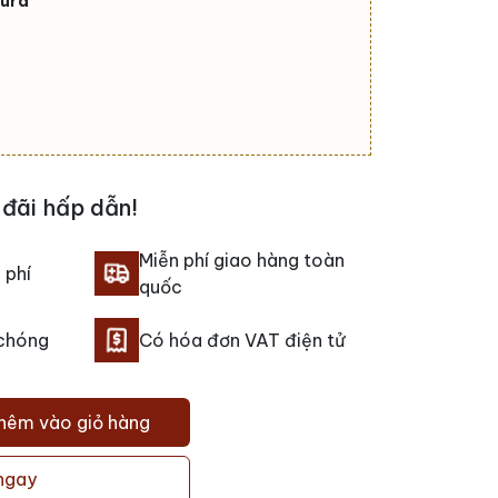
iura
đãi hấp dẫn!
Miễn phí giao hàng toàn
 phí
quốc
 chóng
Có hóa đơn VAT điện tử
hêm vào giỏ hàng
ngay