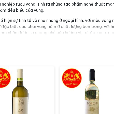
ng nghiệp rượu vang, sinh ra những tác phẩm nghệ thuật m
ẩm tiêu biểu của vùng.
ể hiện sự tinh tế và nhẹ nhàng ở ngoại hình, với màu vàng
ự đặc biệt của chai vang nằm ở chất lượng bên trong, với h
 cảm nhận được sự phong phú của hương vị, từ táo xanh, cha
 một chút nghệ thuật. Nó sẽ trở nên thú vị hơn khi kết hợp 
n hưởng hương vị đặc biệt và độc đáo của sản phẩm này.