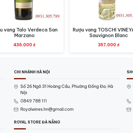
u vang Talo Verdeca San
Rượu vang TOSCHI VINE
Xem nhanh
Xem nhanh
Marzano
Sauvignon Blanc
436.000
₫
357.000
₫
CHI NHÁNH HÀ NỘI
SH
Số 26 Ngõ 31 Hoàng Cầu, Phường Đống Đa, Hà
Nội
0849 788 111
Royalwines.hn@gmail.com
ROYAL STORE ĐÀ NẴNG