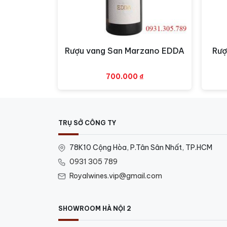
Rượu vang San Marzano EDDA
Rượ
Xem nhanh
700.000
₫
TRỤ SỞ CÔNG TY
78K10 Cộng Hòa, P.Tân Sân Nhất, TP.HCM
0931 305 789
Royalwines.vip@gmail.com
SHOWROOM HÀ NỘI 2