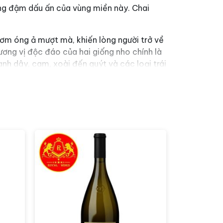
ang đậm dấu ấn của vùng miền này. Chai
 rơm óng ả mượt mà, khiến lòng người trở về
ương vị độc đáo của hai giống nho chính là
nh dây, cam, xoài đến quýt và các loại trái
với các món ăn từ thịt trắng như hải sản