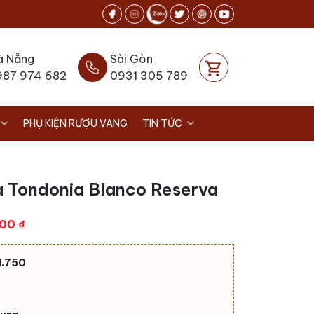
à Nẵng
Sài Gòn
987 974 682
0931 305 789
PHỤ KIỆN RƯỢU VANG
TIN TỨC
a Tondonia Blanco Reserva
Giá
000
₫
hiện
tại
1.750
00 ₫.
là:
2.200.000 ₫.