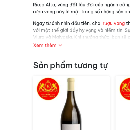
Rioja Alta, vùng đất lâu đời của ngành cô
rượu vang này là một trong số những sản ph
Ngay từ ánh nhìn đầu tiên, chai
rượu vang
th
với một thế giới đầy hy vọng và niềm tin. S
Viura và Malvasía. Khi thưởng thức, bạn sẽ
cây khác.
Xem thêm
Việc thưởng thức chai rượu vang này đòi hỏi
hay thịt gà. Đó chính là cách tối ưu để tậ
Sản phẩm tương tự