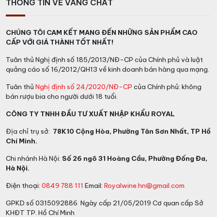
THÔNG TIN VỀ VANG CHẤT
CHÚNG TÔI CAM KẾT MANG ĐẾN NHỮNG SẢN PHẨM CAO
CẤP VỚI GIÁ THÀNH TỐT NHẤT!
Tuân thủ Nghị định số 185/2013/NĐ-CP của Chính phủ và luật
quảng cáo số 16/2012/QH13 về kinh doanh bán hàng qua mạng.
Tuân thủ
Nghị định số 24/2020/NĐ-CP
của Chính phủ: không
bán rượu bia cho người dưới 18 tuổi.
CÔNG TY TNHH ĐẦU TƯ XUẤT NHẬP KHẨU ROYAL
Địa chỉ trụ sở:
78K10 Cộng Hòa, Phường Tân Sơn Nhất, TP Hồ
Chí Minh.
Chi nhánh Hà Nội:
Số 26 ngõ 31 Hoàng Cầu, Phường Đống Đa,
Hà Nội.
Điện thoại:
0849 788 111
Email:
Royalwine.hn@gmail.com
GPKD số 0315092886 Ngày cấp 21/05/2019 Cơ quan cấp Sở
KHĐT TP. Hồ Chí Minh