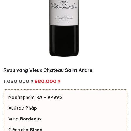
Rượu vang Vieux Chateau Saint Andre
Giá
Giá
1.030.000
₫
980.000
₫
gốc
hiện
là:
tại
Mã sản phẩm:
RA – VP995
1.030.000 ₫.
là:
Xuất xứ:
Pháp
980.000 ₫.
Vùng:
Bordeaux
Giống nho:
Blend