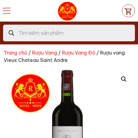
Chuyển
đến
nội
dung
Tìm
kiếm
sản
phẩm
Trang chủ
/
Rượu Vang
/
Rượu Vang Đỏ
/ Rượu vang
Vieux Chateau Saint Andre