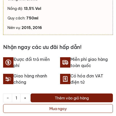
Nồng độ:
13,5% Vol
Quy cách:
750ml
Niên vụ:
2015, 2016
Nhận ngay các ưu đãi hấp dẫn!
Được đổi trả miễn
Miễn phí giao hàng
phí
toàn quốc
Giao hàng nhanh
Có hóa đơn VAT
chóng
điện tử
-
+
Thêm vào giỏ hàng
Rượu
vang
Mua ngay
Vieux