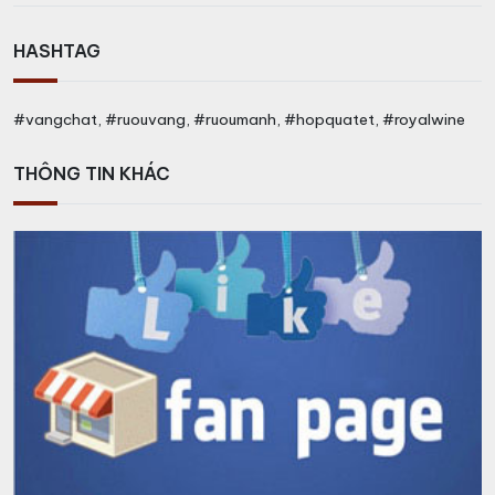
HASHTAG
#vangchat, #ruouvang, #ruoumanh, #hopquatet, #royalwine
THÔNG TIN KHÁC