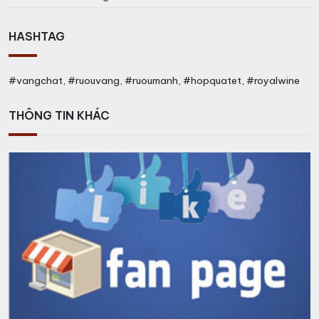
HASHTAG
#vangchat, #ruouvang, #ruoumanh, #hopquatet, #royalwine
THÔNG TIN KHÁC