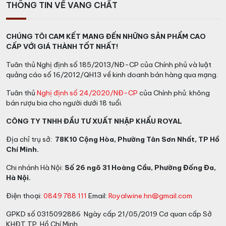
Trải nghiệm Rượu Vang Trắng La
THÔNG TIN VỀ VANG CHẤT
Petite Lune Bordeaux
CHÚNG TÔI CAM KẾT MANG ĐẾN NHỮNG SẢN PHẨM CAO
Với màu vàng nhạt tỏa sáng, nó phản ánh sự thanh lịch
CẤP VỚI GIÁ THÀNH TỐT NHẤT!
và quý phái từ cái nhìn đầu tiên. Hương thơm phức hợp
Tuân thủ Nghị định số 185/2013/NĐ-CP của Chính phủ và luật
của cam, lê và hoa trắng hòa quyện với gợi ý của hạt
quảng cáo số 16/2012/QH13 về kinh doanh bán hàng qua mạng.
dẻ và gỗ sồi, tạo ra một mùi thơm tinh tế và quyến rũ.
Tuân thủ
Nghị định số 24/2020/NĐ-CP
của Chính phủ: không
La Petite Lune Bordeaux mang lại một trải nghiệm vị
bán rượu bia cho người dưới 18 tuổi.
giác đa chiều và phức tạp. Vị ngọt của cam và lê kết
hợp với độ axit cân đối, tạo ra một sự cân bằng hoàn
CÔNG TY TNHH ĐẦU TƯ XUẤT NHẬP KHẨU ROYAL
hảo và một cảm giác mềm mịn trên đầu lưỡi. Hậu vị
Địa chỉ trụ sở:
78K10 Cộng Hòa, Phường Tân Sơn Nhất, TP Hồ
dài lâu với hương vị của hoa trắng và gỗ sồi, tạo ra một
Chí Minh.
cảm giác ấm áp và thư giãn.
Chi nhánh Hà Nội:
Số 26 ngõ 31 Hoàng Cầu, Phường Đống Đa,
La Petite Lune Bordeaux kết hợp tốt với các món hải
Hà Nội.
sản như tôm, cua, hoặc cá hồi, cũng như các món
Điện thoại:
0849 788 111
Email:
Royalwine.hn@gmail.com
salad hoặc phô mai trắng nhẹ nhàng. Nên phục vụ rượu
vang này ở nhiệt độ lạnh, khoảng 8-10°C (46-50°F),
GPKD số 0315092886 Ngày cấp 21/05/2019 Cơ quan cấp Sở
để làm nổi bật hương vị tươi mới và hoa quả của rượu
KHĐT TP. Hồ Chí Minh