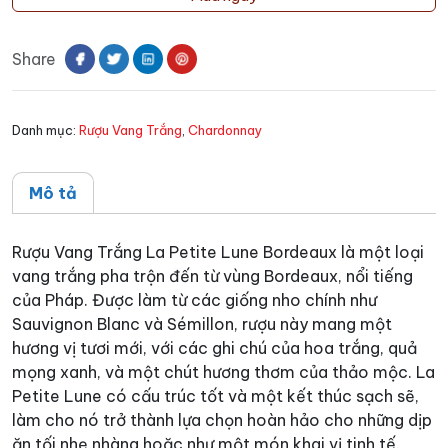
Trắng
La
Share
Petite
Lune
Bordeaux
Danh mục:
Rượu Vang Trắng
,
Chardonnay
số
lượng
Mô tả
Rượu Vang Trắng La Petite Lune Bordeaux là một loại
vang trắng pha trộn đến từ vùng Bordeaux, nổi tiếng
của Pháp. Được làm từ các giống nho chính như
Sauvignon Blanc và Sémillon, rượu này mang một
hương vị tươi mới, với các ghi chú của hoa trắng, quả
mọng xanh, và một chút hương thơm của thảo mộc. La
Petite Lune có cấu trúc tốt và một kết thúc sạch sẽ,
làm cho nó trở thành lựa chọn hoàn hảo cho những dịp
ăn tối nhẹ nhàng hoặc như một món khai vị tinh tế.