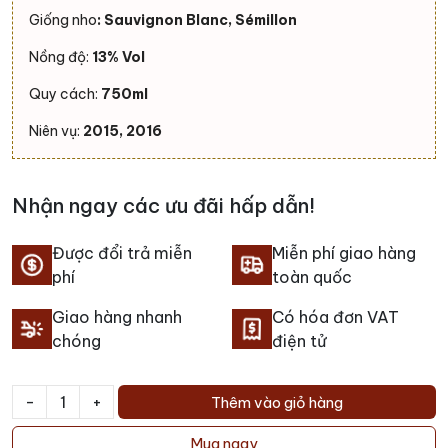
Giống nho
: Sauvignon Blanc, Sémillon
Nồng độ:
13% Vol
Quy cách:
750ml
Niên vụ:
2015, 2016
Nhận ngay các ưu đãi hấp dẫn!
Được đổi trả miễn
Miễn phí giao hàng
phí
toàn quốc
Giao hàng nhanh
Có hóa đơn VAT
chóng
điện tử
-
+
Thêm vào giỏ hàng
Rượu
Vang
Mua ngay