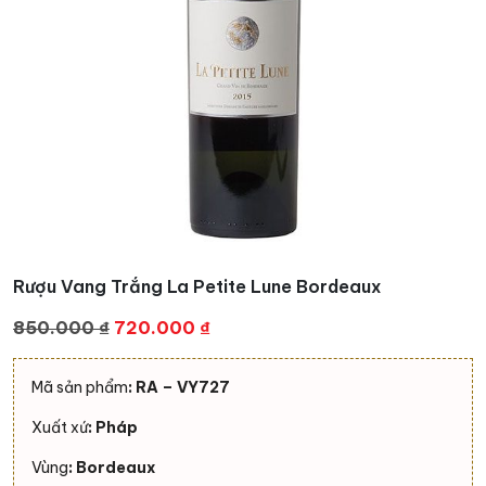
Rượu Vang Trắng La Petite Lune Bordeaux
Giá
Giá
850.000
₫
720.000
₫
gốc
hiện
là:
tại
Mã sản phẩm
: RA – VY727
850.000 ₫.
là:
Xuất xứ
: Pháp
720.000 ₫.
Vùng
: Bordeaux