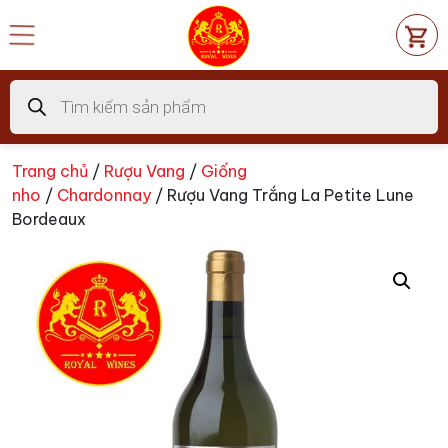
Chuyển
đến
nội
dung
Tìm
kiếm
sản
phẩm
Trang chủ
/
Rượu Vang
/
Giống
nho
/
Chardonnay
/ Rượu Vang Trắng La Petite Lune
Bordeaux