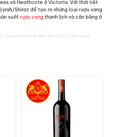
es và Heathcote ở Victoria. Với thời tiết
yrah/Shiraz để tạo ra những loại rượu vang
 sản xuất
rượu vang
thanh lịch và cân bằng ở
c. Qua quá trình thu hoạch và lên men,
tạo ra một chai rượu vang với hương vị đậm
rượu.