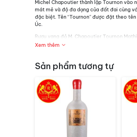
Michel Chapoutier thành lập Tournon vào n
mát mẻ và độ đa dạng của đất đai cùng với
đặc biệt. Tên “Tournon” được đặt theo tên
Úc.
Rượu vang đỏ M. Chapoutier Tournon Mathild
rượu được ủ trưởng thành trong bồn chứa xi
Xem thêm
đà và cân bằng, thể hiện sự tinh tế và chất
Sản phẩm tương tự