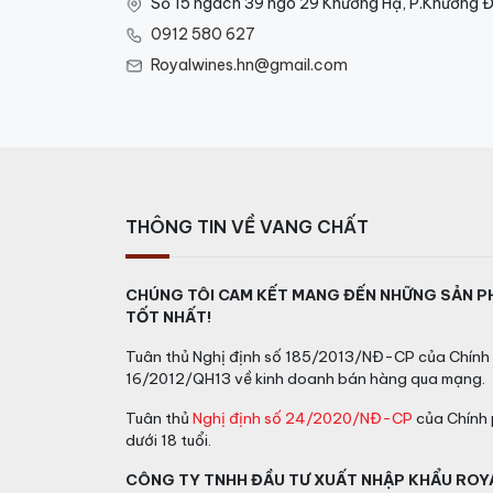
Số 15 ngách 39 ngõ 29 Khương Hạ, P.Khương Đ
0912 580 627
Royalwines.hn@gmail.com
THÔNG TIN VỀ VANG CHẤT
CHÚNG TÔI CAM KẾT MANG ĐẾN NHỮNG SẢN P
TỐT NHẤT!
Tuân thủ Nghị định số 185/2013/NĐ-CP của Chính 
16/2012/QH13 về kinh doanh bán hàng qua mạng.
Tuân thủ
Nghị định số 24/2020/NĐ-CP
của Chính 
dưới 18 tuổi.
CÔNG TY TNHH ĐẦU TƯ XUẤT NHẬP KHẨU ROY