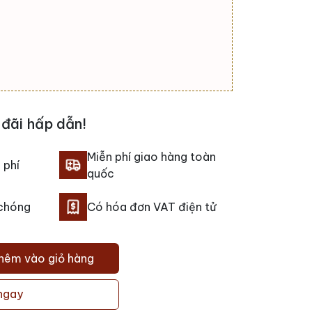
đãi hấp dẫn!
Miễn phí giao hàng toàn
 phí
quốc
 chóng
Có hóa đơn VAT điện tử
hêm vào giỏ hàng
ngay