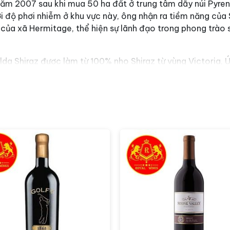
ăm 2007 sau khi mua 50 ha đất ở trung tâm dãy núi Pyrene
 độ phơi nhiễm ở khu vực này, ông nhận ra tiềm năng của S
 của xã Hermitage, thể hiện sự lãnh đạo trong phong trào
a Shiraz được làm từ 100% nho Shiraz từ vùng Victoria, Ú
 măng hoặc thùng thép không gỉ trong 12 tháng. Điều này 
 lượng của giống nho Shiraz cùng với tài năng của nhà làm 