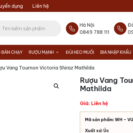
uyển dụng
Liên hệ
Hà Nội
Đ
0849 788 111
0
 BÁN CHẠY
RƯỢU MẠNH
ĐÙI HEO MUỐI
BIA NHẬP KHẨU
ợu Vang Tournon Victoria Shiraz Mathilda
Rượu Vang Tour
Mathilda
Giá: Liên hệ
Mã sản phẩm: WH – V
Xuất xứ: Úc