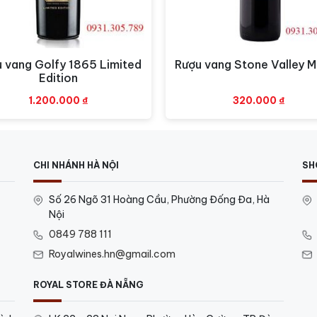
 vang Golfy 1865 Limited
Rượu vang Stone Valley M
Xem nhanh
Xem nhanh
Edition
1.200.000
₫
320.000
₫
CHI NHÁNH HÀ NỘI
SH
Số 26 Ngõ 31 Hoàng Cầu, Phường Đống Đa, Hà
Nội
0849 788 111
Royalwines.hn@gmail.com
ROYAL STORE ĐÀ NẴNG