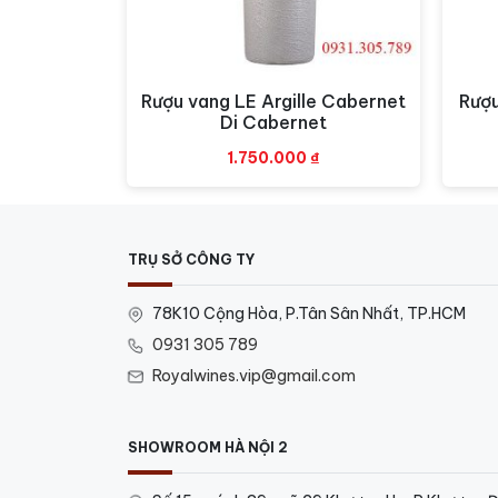
Rượu vang LE Argille Cabernet
Rượu
Xem nhanh
Di Cabernet
1.750.000
₫
TRỤ SỞ CÔNG TY
78K10 Cộng Hòa, P.Tân Sân Nhất, TP.HCM
0931 305 789
Royalwines.vip@gmail.com
SHOWROOM HÀ NỘI 2