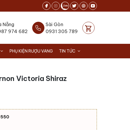
à Nẵng
Sài Gòn
987 974 682
0931 305 789
PHỤ KIỆN RƯỢU VANG
TIN TỨC
non Victoria Shiraz
U550