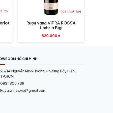
erlot
Rượu vang VIPRA ROSSA
Xem nhanh
Umbria Bigi
320.000
₫
OWROOM HỒ CHÍ MINH
26/14 Nguyễn Minh Hoàng, Phường Bảy Hiền,
TP.HCM
0931 305 789
Royalwines.vip@gmail.com