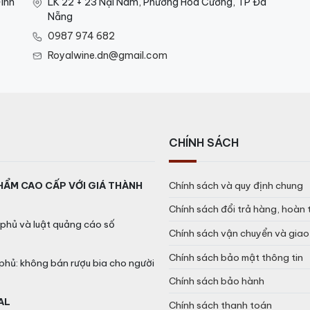
ình
LK 22 + 23 Nại Nam, Phường Hòa Cường, TP Đà
Nẵng
0987 974 682
Royalwine.dn@gmail.com
CHÍNH SÁCH
HẨM CAO CẤP VỚI GIÁ THÀNH
Chính sách và quy định chung
Chính sách đổi trả hàng, hoàn 
phủ và luật quảng cáo số
Chính sách vận chuyển và gia
Chính sách bảo mật thông tin
phủ: không bán rượu bia cho người
Chính sách bảo hành
AL
Chính sách thanh toán