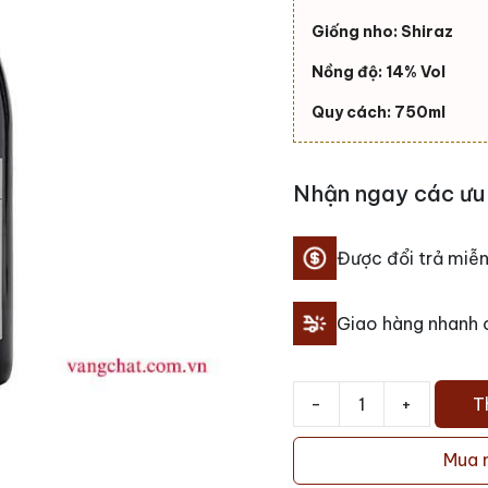
Giống nho: Shiraz
Nồng độ: 14% Vol
Quy cách: 750ml
Nhận ngay các ưu 
Được đổi trả miễn
Giao hàng nhanh
-
+
T
Rượu
Vang
Mua 
Tournon