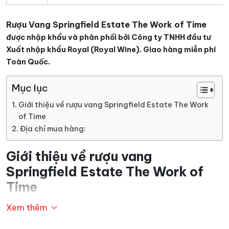
Rượu Vang Springfield Estate The Work of Time
được nhập khẩu và phân phối bởi Công ty TNHH đầu tư
Xuất nhập khẩu Royal (Royal Wine). Giao hàng miễn phí
Toàn Quốc.
Mục lục
Giới thiệu về rượu vang Springfield Estate The Work
of Time
Địa chỉ mua hàng:
Giới thiệu về rượu vang
Springfield Estate The Work of
Time
Xem thêm
Với mục tiêu là sản xuất ra thị trường một loại rượu
vang của Nam Phi nhưng mang phong cách Bordeux,