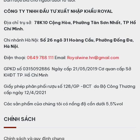
bán rượu bia cho người dưới 18 tuổi.
CÔNG TY TNHH ĐẦU TƯ XUẤT NHẬP KHẨU ROYAL
Địa chỉ trụ sở:
78K10 Cộng Hòa, Phường Tân Sơn Nhất, TP Hồ
Chí Minh.
Chi nhánh Hà Nội:
Số 26 ngõ 31 Hoàng Cầu, Phường Đống Đa,
Hà Nội.
Điện thoại:
0849 788 111
Email:
Royalwine.hn@gmail.com
GPKD số 0315092886 Ngày cấp 21/05/2019 Cơ quan cấp Sở
KHĐT TP. Hồ Chí Minh
Giấy phép phân phối rượu số 128/GP -BCT do Bộ Công Thương
cấp ngày 12/4/2021
Các sản phẩm của chúng tôi có nồng độ cồn dưới 5,5%vol
CHÍNH SÁCH
Chính sách và quy định chung