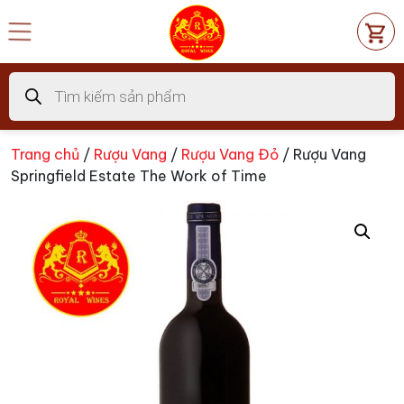
Chuyển
đến
nội
dung
Tìm
kiếm
sản
phẩm
Trang chủ
/
Rượu Vang
/
Rượu Vang Đỏ
/ Rượu Vang
Springfield Estate The Work of Time