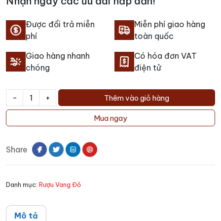
Nhận ngay các ưu đãi hấp dẫn!
Được đổi trả miễn
Miễn phí giao hàng
phí
toàn quốc
Giao hàng nhanh
Có hóa đơn VAT
chóng
điện tử
-
+
Thêm vào giỏ hàng
Rượu
Vang
Mua ngay
Springfield
Estate
Share
The
Work
of
Danh mục:
Rượu Vang Đỏ
Time
số
lượng
Mô tả