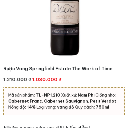
Rượu Vang Springfield Estate The Work of Time
Giá
Giá
1.210.000
₫
1.030.000
₫
gốc
hiện
là:
tại
Mã sản phẩm
: TL-NP1.210
Xuất xứ:
Nam Phi
Giống nho:
1.210.000 ₫.
là:
Cabernet Franc, Cabernet Sauvignon, Petit Verdot
1.030.000 ₫.
Nồng độ
: 14%
Loại vang
: vang đỏ
Quy cách
: 750ml