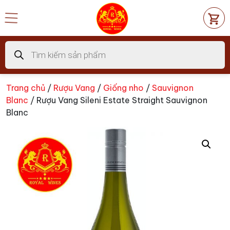
Chuyển
đến
nội
dung
Tìm
kiếm
sản
phẩm
Trang chủ
/
Rượu Vang
/
Giống nho
/
Sauvignon
Blanc
/ Rượu Vang Sileni Estate Straight Sauvignon
Blanc