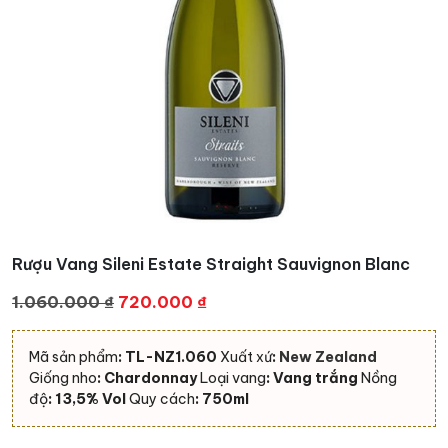
Rượu Vang Sileni Estate Straight Sauvignon Blanc
Giá
Giá
1.060.000
₫
720.000
₫
gốc
hiện
là:
tại
Mã sản phẩm
: TL-NZ1.060
Xuất xứ
:
New Zeala
n
d
1.060.000 ₫.
là:
Giống nho
: Chardonnay
Loại vang
: Vang trắng
Nồng
720.000 ₫.
độ
: 13,5% Vol
Quy cách
: 750ml