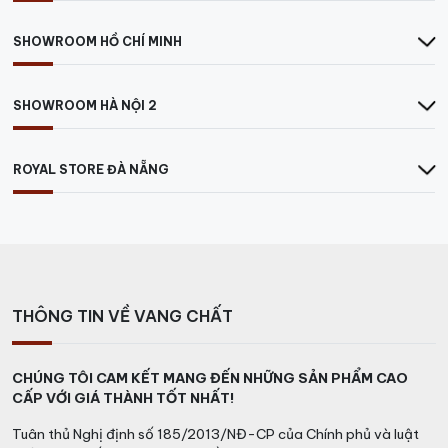
Đoàn
Hotline:
0849.788.111
SHOWROOM HỒ CHÍ MINH
>>>> Các loại
RƯỢU VANG Ý
ngon khác.
SHOWROOM HÀ NỘI 2
ROYAL STORE ĐÀ NẴNG
THÔNG TIN VỀ VANG CHẤT
CHÚNG TÔI CAM KẾT MANG ĐẾN NHỮNG SẢN PHẨM CAO
CẤP VỚI GIÁ THÀNH TỐT NHẤT!
Tuân thủ Nghị định số 185/2013/NĐ-CP của Chính phủ và luật