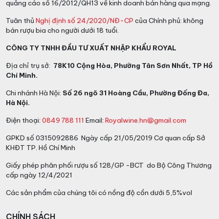
quảng cáo số 16/2012/QH13 về kinh doanh bán hàng qua mạng.
Tuân thủ
Nghị định số 24/2020/NĐ-CP
của Chính phủ: không
bán rượu bia cho người dưới 18 tuổi.
CÔNG TY TNHH ĐẦU TƯ XUẤT NHẬP KHẨU ROYAL
Địa chỉ trụ sở:
78K10 Cộng Hòa, Phường Tân Sơn Nhất, TP Hồ
Chí Minh.
Chi nhánh Hà Nội:
Số 26 ngõ 31 Hoàng Cầu, Phường Đống Đa,
Hà Nội.
Điện thoại:
0849 788 111
Email:
Royalwine.hn@gmail.com
GPKD số 0315092886 Ngày cấp 21/05/2019 Cơ quan cấp Sở
KHĐT TP. Hồ Chí Minh
Giấy phép phân phối rượu số 128/GP -BCT do Bộ Công Thương
cấp ngày 12/4/2021
Các sản phẩm của chúng tôi có nồng độ cồn dưới 5,5%vol
CHÍNH SÁCH