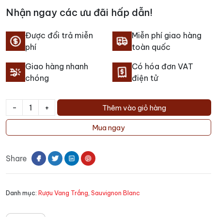
Nhận ngay các ưu đãi hấp dẫn!
Được đổi trả miễn
Miễn phí giao hàng
phí
toàn quốc
Giao hàng nhanh
Có hóa đơn VAT
chóng
điện tử
-
+
Thêm vào giỏ hàng
Rượu
Vang
Mua ngay
Sileni
Estate
Share
Straight
Sauvignon
Blanc
Danh mục:
Rượu Vang Trắng
,
Sauvignon Blanc
số
lượng