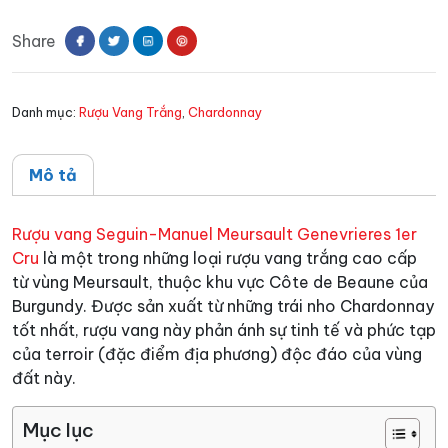
Manuel
Share
Meursault
Genevrieres
1er
Danh mục:
Rượu Vang Trắng
,
Chardonnay
Cru
số
lượng
Mô tả
Rượu vang Seguin-Manuel Meursault Genevrieres 1er
Cru
là một trong những loại rượu vang trắng cao cấp
từ vùng Meursault, thuộc khu vực Côte de Beaune của
Burgundy. Được sản xuất từ những trái nho Chardonnay
tốt nhất, rượu vang này phản ánh sự tinh tế và phức tạp
của terroir (đặc điểm địa phương) độc đáo của vùng
đất này.
Mục lục