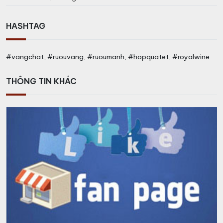
HASHTAG
#vangchat, #ruouvang, #ruoumanh, #hopquatet, #royalwine
THÔNG TIN KHÁC