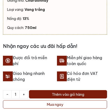
Giống nho:
Chardonnay
Loại vang:
Vang trắng
Nồng độ:
13%
Quy cách:
750ml
Nhận ngay các ưu đãi hấp dẫn!
Được đổi trả miễn
Miễn phí giao hàng
phí
toàn quốc
Giao hàng nhanh
Có hóa đơn VAT
chóng
điện tử
-
+
Thêm vào giỏ hàng
Rượu
vang
Mua ngay
Seguin-