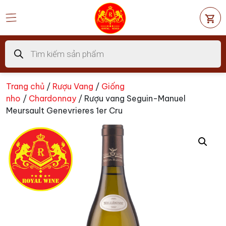
Chuyển
đến
nội
dung
Tìm
kiếm
sản
phẩm
Trang chủ
/
Rượu Vang
/
Giống
nho
/
Chardonnay
/ Rượu vang Seguin-Manuel
Meursault Genevrieres 1er Cru