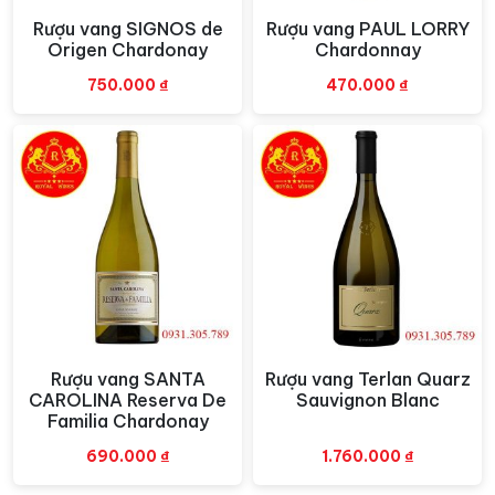
Chai
vang trắng
này hoàn hảo khi kết hợp với các món
Rượu vang SIGNOS de
Rượu vang PAUL LORRY
Xem nhanh
Xem nhanh
hải sản, cá nướng, thịt gia cầm, và các món ăn có sốt
Origen Chardonay
Chardonnay
kem. Nó cũng rất hợp với các món ăn chế biến từ nấm
750.000
₫
470.000
₫
và phô mai chín. Tốt nhất khi thưởng thức ở nhiệt độ
khoảng 12-14 độ C để tận hưởng trọn vẹn hương vị và
mùi thơm
Rượu vang SANTA
Rượu vang Terlan Quarz
Xem nhanh
Xem nhanh
CAROLINA Reserva De
Sauvignon Blanc
Familia Chardonay
690.000
₫
1.760.000
₫