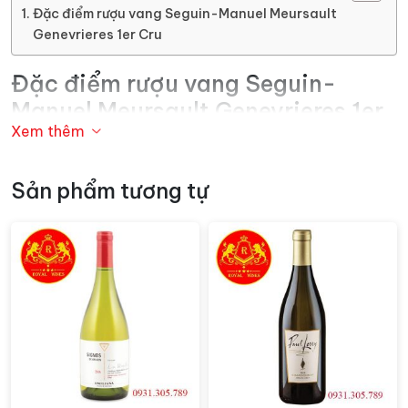
Đặc điểm rượu vang Seguin-Manuel Meursault
Genevrieres 1er Cru
Đặc điểm rượu vang Seguin-
Manuel Meursault Genevrieres 1er
Xem thêm
Cru
Rượu có màu vàng nhạt. Meursault Genevrieres 1er Cru
Sản phẩm tương tự
mang đến hương vị đậm đà của trái cây chín như táo,
lê, và cam bergamot, kết hợp với hương vị tinh tế của
hoa trắng và hạt phỉ. Trên vòm miệng,
rượu vang
có
cấu trúc tốt, với độ chua cân đối và hậu vị dài, tinh tế.
Trên mũi, sự kết hợp tuyệt vời giữa hương trái cây tinh
tế, cảm giác khoáng chất và một chút hương gỗ sồi.
Trên vòm miệng, rượu thể hiện sự cân bằng và hài hòa
tuyệt vời. Nó mạnh mẽ và thanh lịch cùng với dư vị kéo
dài.