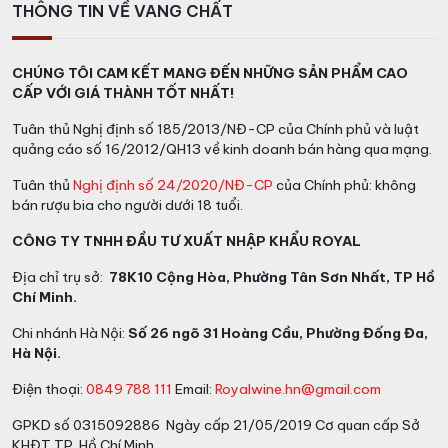
THÔNG TIN VỀ VANG CHẤT
CHÚNG TÔI CAM KẾT MANG ĐẾN NHỮNG SẢN PHẨM CAO
CẤP VỚI GIÁ THÀNH TỐT NHẤT!
Tuân thủ Nghị định số 185/2013/NĐ-CP của Chính phủ và luật
quảng cáo số 16/2012/QH13 về kinh doanh bán hàng qua mạng.
Tuân thủ
Nghị định số 24/2020/NĐ-CP
của Chính phủ: không
bán rượu bia cho người dưới 18 tuổi.
CÔNG TY TNHH ĐẦU TƯ XUẤT NHẬP KHẨU ROYAL
Địa chỉ trụ sở:
78K10 Cộng Hòa, Phường Tân Sơn Nhất, TP Hồ
Chí Minh.
Chi nhánh Hà Nội:
Số 26 ngõ 31 Hoàng Cầu, Phường Đống Đa,
Hà Nội.
Điện thoại:
0849 788 111
Email:
Royalwine.hn@gmail.com
GPKD số 0315092886 Ngày cấp 21/05/2019 Cơ quan cấp Sở
KHĐT TP. Hồ Chí Minh