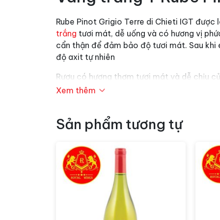
Rube Pinot Grigio Terre di Chieti IGT được 
trắng
tươi mát, dễ uống và có hương vị phức
cẩn thận để đảm bảo độ tươi mát. Sau khi é
độ axit tự nhiên
Rượu có hương thơm tươi mát và dễ chịu của
rượu tươi mát và sống động với độ axit cao,
Xem thêm
Rượu vang
Rube Pinot Grigio Terre di Chieti
cũng rất tuyệt vời khi uống kèm với các m
Sản phẩm tương tự
(khoảng 8-10°C) để tận hưởng hết hương vị