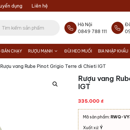
uyển dụng
Liên hệ
Hà Nội
Đ
0849 788 111
0
 BÁN CHẠY
RƯỢU MẠNH
ĐÙI HEO MUỐI
BIA NHẬP KHẨU
 Rượu vang Rube Pinot Grigio Terre di Chieti IGT
Rượu vang Rube 
IGT
335.000
₫
Mã sản phẩm:
RWQ-VY
Xuất xứ:
Ý