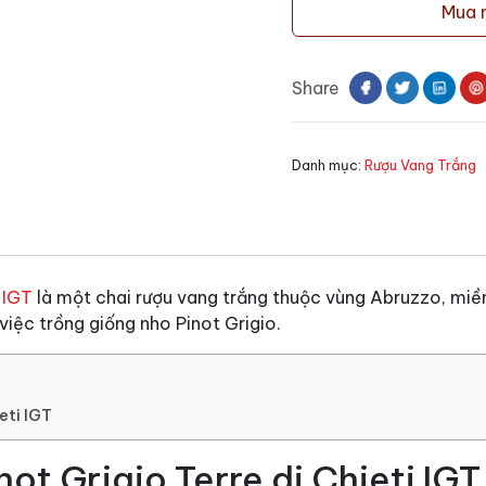
Mua 
Rube
Pinot
Grigio
Share
Terre
di
Chieti
Danh mục:
Rượu Vang Trắng
IGT
số
lượng
 IGT
là một chai rượu vang trắng thuộc vùng Abruzzo, miền 
việc trồng giống nho Pinot Grigio.
eti IGT
ot Grigio Terre di Chieti IGT