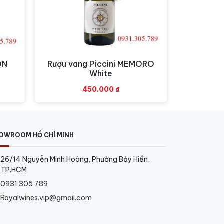
ON
Rượu vang Piccini MEMORO
Xem nhanh
White
450.000
₫
OWROOM HỒ CHÍ MINH
26/14 Nguyễn Minh Hoàng, Phường Bảy Hiền,
TP.HCM
0931 305 789
Royalwines.vip@gmail.com