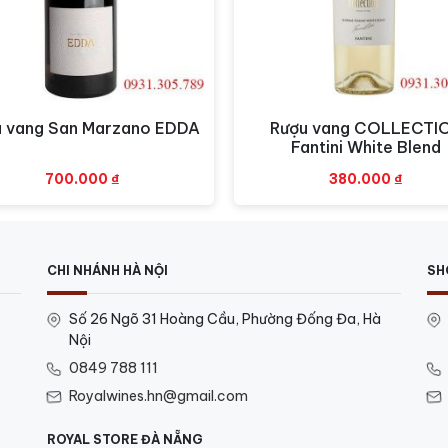
u vang San Marzano EDDA
Rượu vang COLLECTI
Xem nhanh
Xem nhanh
Fantini White Blend
700.000
₫
380.000
₫
CHI NHÁNH HÀ NỘI
SH
Số 26 Ngõ 31 Hoàng Cầu, Phường Đống Đa, Hà
Nội
0849 788 111
Royalwines.hn@gmail.com
ROYAL STORE ĐÀ NẴNG