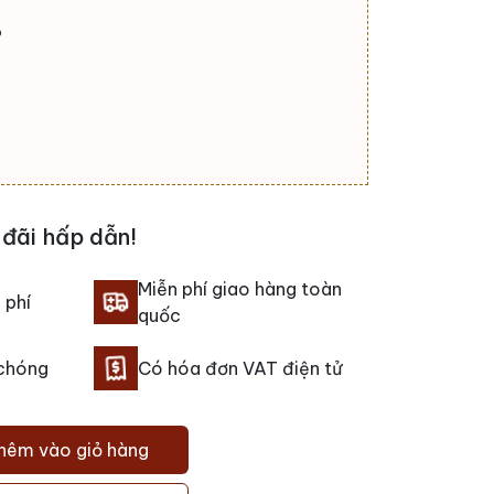
o
đãi hấp dẫn!
Miễn phí giao hàng toàn
 phí
quốc
 chóng
Có hóa đơn VAT điện tử
hêm vào giỏ hàng