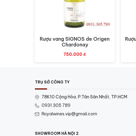
Rượu vang SIGNOS de Origen
Rượ
Xem nhanh
Chardonay
750.000
₫
TRỤ SỞ CÔNG TY
78K10 Cộng Hòa, P.Tân Sân Nhất, TP.HCM
0931 305 789
Royalwines.vip@gmail.com
SHOWROOM HÀ NỘI 2