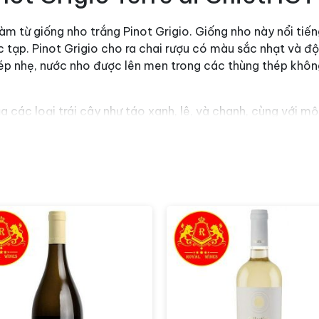
làm từ giống nho trắng Pinot Grigio. Giống nho này nổi tiế
 tạp. Pinot Grigio cho ra chai rượu có màu sắc nhạt và đ
p nhẹ, nước nho được lên men trong các thùng thép không g
 các loại trái cây như táo xanh, lê, và chanh, cùng với m
 mang lại cảm giác sảng khoái. Vị trái cây rõ ràng và tươi 
 IGT rất thích hợp để uống kèm với các món hải sản, sushi, 
ón ăn nhẹ như phô mai tươi hoặc các món ăn châu Á như m
 tươi mát và độ phức tạp của rượu