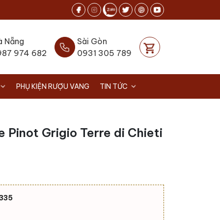
à Nẵng
Sài Gòn
987 974 682
0931 305 789
PHỤ KIỆN RƯỢU VANG
TIN TỨC
Pinot Grigio Terre di Chieti
335