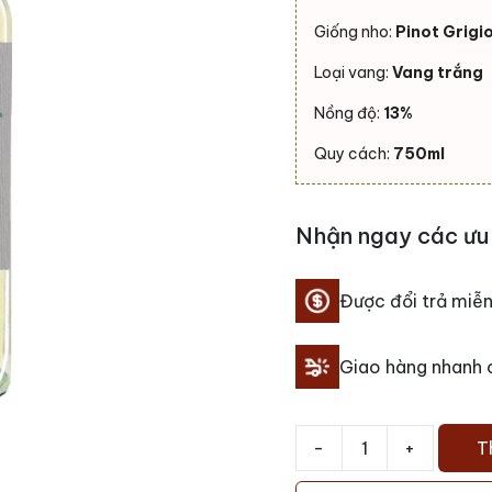
Giống nho:
Pinot Grigi
Loại vang:
Vang trắng
Nồng độ:
13%
Quy cách:
750ml
Nhận ngay các ưu 
Được đổi trả miễn
Giao hàng nhanh
-
+
T
Rượu
vang