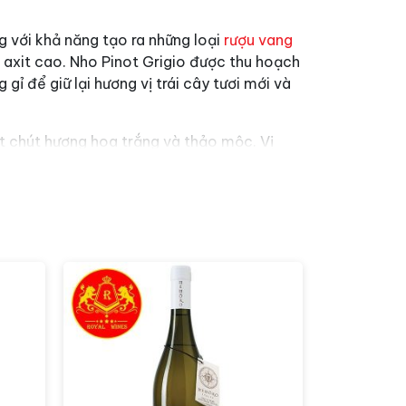
ng với khả năng tạo ra những loại
rượu vang
ộ axit cao. Nho Pinot Grigio được thu hoạch
ỉ để giữ lại hương vị trái cây tươi mới và
ột chút hương hoa trắng và thảo mộc. Vị
mát, cùng với hậu vị kéo dài và thanh khiết
salad, thịt gà, và các món ăn từ rau củ. Nó
ón ăn cay. Thưởng thức rượu ở nhiệt độ mát