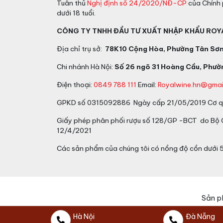
Tuân thủ
Nghị định số 24/2020/NĐ-CP
của Chính 
dưới 18 tuổi.
CÔNG TY TNHH ĐẦU TƯ XUẤT NHẬP KHẨU ROY
Địa chỉ trụ sở:
78K10 Cộng Hòa, Phường Tân Sơn 
Chi nhánh Hà Nội:
Số 26 ngõ 31 Hoàng Cầu, Phườn
Điện thoại:
0849 788 111
Email:
Royalwine.hn@gmai
GPKD số 0315092886 Ngày cấp 21/05/2019 Cơ qu
Giấy phép phân phối rượu số 128/GP -BCT do Bộ
12/4/2021
Các sản phẩm của chúng tôi có nồng độ cồn dưới 
Sản p
Hà Nội
Đà Nẵng