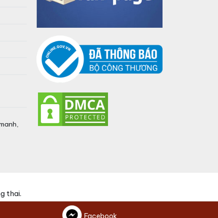
umanh,
 thai.
Facebook