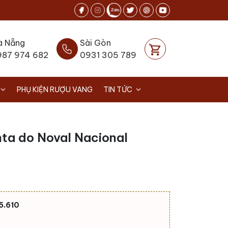
à Nẵng
Sài Gòn
987 974 682
0931 305 789
PHỤ KIỆN RƯỢU VANG
TIN TỨC
ta do Noval Nacional
5.610