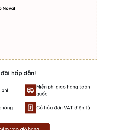
o Noval
đãi hấp dẫn!
Miễn phí giao hàng toàn
 phí
quốc
 chóng
Có hóa đơn VAT điện tử
hêm vào giỏ hàng