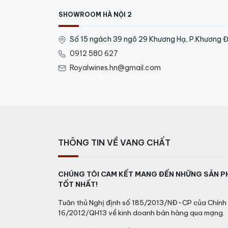
SHOWROOM HÀ NỘI 2
Số 15 ngách 39 ngõ 29 Khương Hạ, P.Khương Đ
0912 580 627
Royalwines.hn@gmail.com
THÔNG TIN VỀ VANG CHẤT
CHÚNG TÔI CAM KẾT MANG ĐẾN NHỮNG SẢN P
TỐT NHẤT!
Tuân thủ Nghị định số 185/2013/NĐ-CP của Chính 
16/2012/QH13 về kinh doanh bán hàng qua mạng.