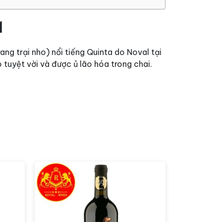
1
g trại nho) nổi tiếng Quinta do Noval tại
tuyệt vời và được ủ lão hóa trong chai.
uinta do Noval. Nho được sử dụng để sản
ngrafted (cây nho không ghép), tạo ra
thống, với quá trình lên men và ủ kéo dài
ủa trái cây chín mọng như mâm xôi, cherry,
ạp.
triển hương vị tốt nhất. Sau đó, nó có thể
l Nacional Vintage