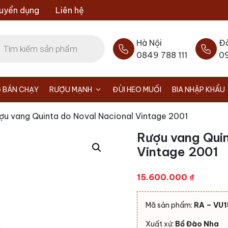
uyển dụng
Liên hệ
Hà Nội
Đ
0849 788 111
0
 BÁN CHẠY
RƯỢU MẠNH
ĐÙI HEO MUỐI
BIA NHẬP KHẨU
ợu vang Quinta do Noval Nacional Vintage 2001
Rượu vang Quin
Vintage 2001
15.600.000
₫
Mã sản phẩm:
RA – VU1
Xuất xứ:
Bồ Đào Nha