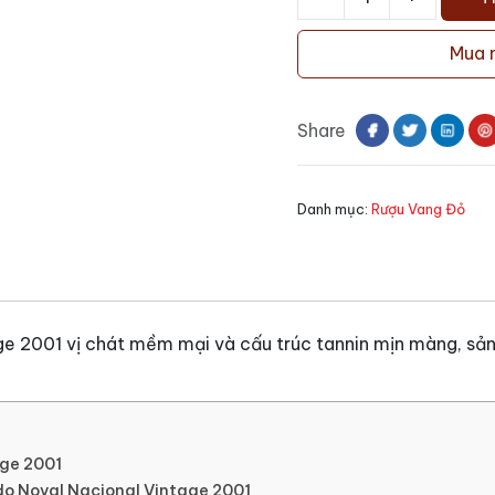
Rượu
vang
Mua 
Quinta
do
Noval
Share
Nacional
Vintage
2001
Danh mục:
Rượu Vang Đỏ
số
lượng
ge 2001 vị chát mềm mại và cấu trúc tannin mịn màng, sả
age 2001
do Noval Nacional Vintage 2001