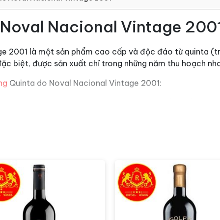
 Noval Nacional Vintage 200
e 2001 là một sản phẩm cao cấp và độc đáo từ quinta (tran
ặc biệt, được sản xuất chỉ trong những năm thu hoạch nho 
ng
Quinta do Noval Nacional Vintage 2001:
onal là một trong những loại rượu Port cao cấp nhất từ Q
ỡng từ vườn nho Nacional của quinta, nơi có các cây nho u
cao.
Vintage Port thường được sản xuất theo phong cách truyền 
hức tạp.
 Nacional Vintage 2001 thường mang lại hương vị đậm đà c
 hương vị của vani, hạt tiêu đen và các loại gia vị phức t
ge Port này thường cần thời gian lưu trữ trong chai để phát 
ữ thêm để phát triển hương vị với thời gian.
và Rượu vang Quinta do Nova