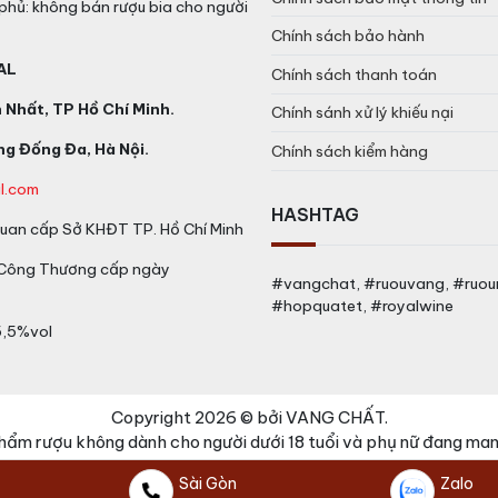
phủ: không bán rượu bia cho người
Chính sách bảo hành
AL
Chính sách thanh toán
Nhất, TP Hồ Chí Minh.
Chính sánh xử lý khiếu nại
g Đống Đa, Hà Nội.
Chính sách kiểm hàng
l.com
HASHTAG
an cấp Sở KHĐT TP. Hồ Chí Minh
 Công Thương cấp ngày
#vangchat, #ruouvang, #ruo
#hopquatet, #royalwine
5,5%vol
Copyright 2026 © bởi VANG CHẤT.
hẩm rượu không dành cho người dưới 18 tuổi và phụ nữ đang mang
Sài Gòn
Zalo