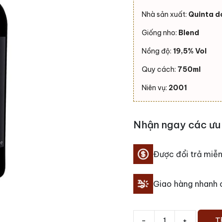
Nhà sản xuất:
Quinta d
Giống nho:
Blend
Nồng độ:
19,5% Vol
Quy cách:
750ml
Niên vụ:
2001
Nhận ngay các ưu 
Được đổi trả miễn
Giao hàng nhanh
-
+
T