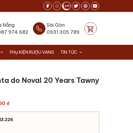
à Nẵng
Sài Gòn
987 974 682
0931 305 789
PHỤ KIỆN RƯỢU VANG
TIN TỨC
nta do Noval 20 Years Tawny
Giá
000
₫
hiện
tại
N3.226
00 ₫.
là:
3.100.000 ₫.