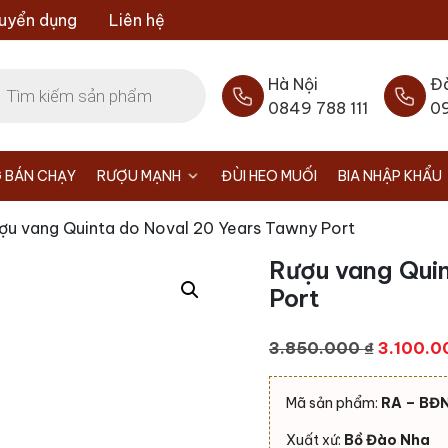
uyển dụng
Liên hệ
Hà Nội
Đ
0849 788 111
0
 BÁN CHẠY
RƯỢU MẠNH
ĐÙI HEO MUỐI
BIA NHẬP KHẨU
ợu vang Quinta do Noval 20 Years Tawny Port
Rượu vang Qui
Port
Giá
3.850.000
₫
3.100.
gốc
là:
Mã sản phẩm:
RA – BĐ
3.850.0
Xuất xứ:
Bồ Đào Nha