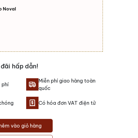
o Noval
đãi hấp dẫn!
Miễn phí giao hàng toàn
 phí
quốc
 chóng
Có hóa đơn VAT điện tử
hêm vào giỏ hàng