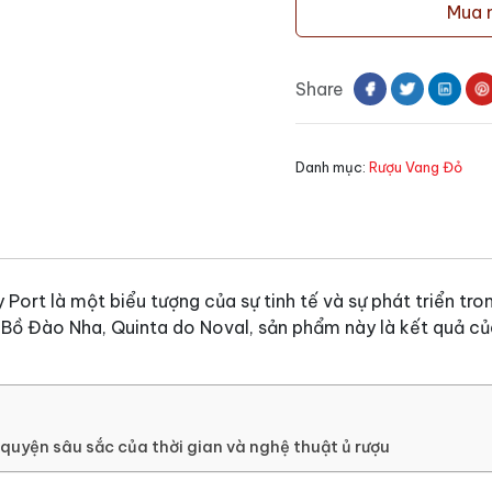
Mua 
Quinta
do
Noval
Share
20
Years
Tawny
Danh mục:
Rượu Vang Đỏ
Port
số
lượng
ort là một biểu tượng của sự tinh tế và sự phát triển tron
Bồ Đào Nha, Quinta do Noval, sản phẩm này là kết quả của 
quyện sâu sắc của thời gian và nghệ thuật ủ rượu