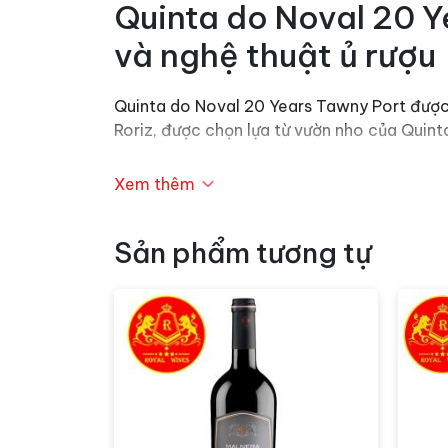
Quinta do Noval 20 Y
và nghệ thuật ủ rượu
Quinta do Noval 20 Years Tawny Port được 
Roriz, được chọn lựa từ vườn nho của Quint
Rượu vang
này đã trải qua quá trình ủ tron
Xem thêm
hương vị đặc biệt và phức tạp. Quá trình 
Rượu vang Quinta do Noval 20 Years Tawny 
Sản phẩm tương tự
gỗ sồi từ quá trình ủ. Sự kết hợp hoàn hảo 