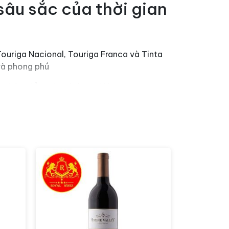
sâu sắc của thời gian
ouriga Nacional, Touriga Franca và Tinta
 và phong phú
 phát triển một cách tự nhiên, tạo ra một
g vị đa dạng
hạt khô, hương thơm của mật ong, vani và
ộc đáo.