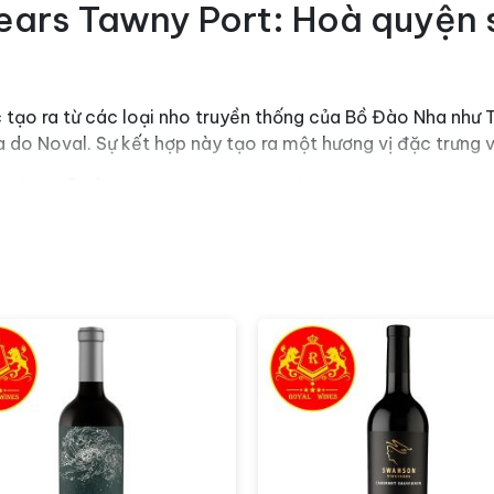
ears Tawny Port: Hoà quyện 
tạo ra từ các loại nho truyền thống của Bồ Đào Nha như T
a do Noval. Sự kết hợp này tạo ra một hương vị đặc trưng
g thùng gỗ sồi trong 20 năm, cho phép rượu trưởng thành và
ủ lâu dài này cũng mang lại màu sắc amber đẹp mắt và hươn
Port mang lại hương vị phức tạp của trái cây chín mọng, 
giữa các thành phần này tạo ra một hương vị lôi cuốn và đ