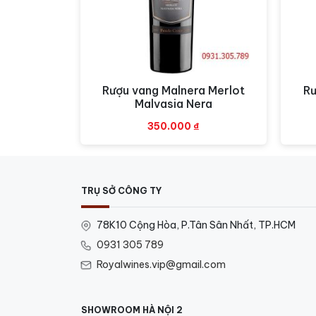
Rượu vang Malnera Merlot
Rư
Xem nhanh
Malvasia Nera
350.000
₫
TRỤ SỞ CÔNG TY
78K10 Cộng Hòa, P.Tân Sân Nhất, TP.HCM
0931 305 789
Royalwines.vip@gmail.com
SHOWROOM HÀ NỘI 2