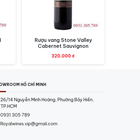
N
Rượu vang Stone Valley
Xem nhanh
Cabernet Sauvignon
320.000
₫
OWROOM HỒ CHÍ MINH
26/14 Nguyễn Minh Hoàng, Phường Bảy Hiền,
TP.HCM
0931 305 789
Royalwines.vip@gmail.com