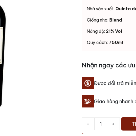
Nhà sản xuất:
Quinta d
Giống nho:
Blend
Nồng độ:
21% Vol
Quy cách:
750ml
Nhận ngay các ưu 
Được đổi trả miễn
Giao hàng nhanh
-
+
T
Rượu
vang