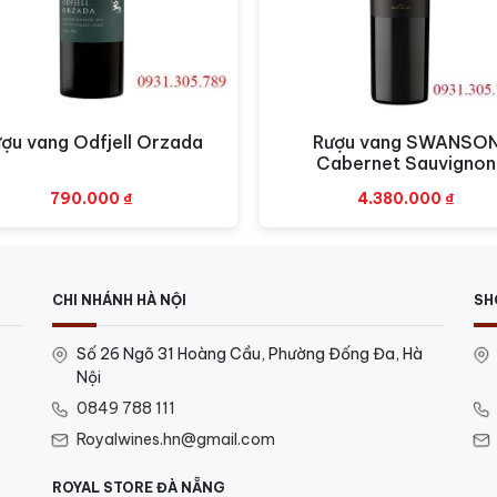
ợu vang Odfjell Orzada
Rượu vang SWANSO
Xem nhanh
Xem nhanh
Cabernet Sauvignon
790.000
₫
4.380.000
₫
CHI NHÁNH HÀ NỘI
SH
Số 26 Ngõ 31 Hoàng Cầu, Phường Đống Đa, Hà
Nội
0849 788 111
Royalwines.hn@gmail.com
ROYAL STORE ĐÀ NẴNG