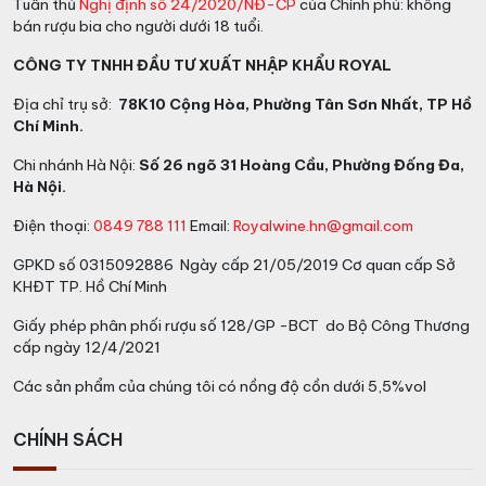
Tuân thủ
Nghị định số 24/2020/NĐ-CP
của Chính phủ: không
bán rượu bia cho người dưới 18 tuổi.
CÔNG TY TNHH ĐẦU TƯ XUẤT NHẬP KHẨU ROYAL
Địa chỉ trụ sở:
78K10 Cộng Hòa, Phường Tân Sơn Nhất, TP Hồ
Chí Minh.
Chi nhánh Hà Nội:
Số 26 ngõ 31 Hoàng Cầu, Phường Đống Đa,
Hà Nội.
Điện thoại:
0849 788 111
Email:
Royalwine.hn@gmail.com
GPKD số 0315092886 Ngày cấp 21/05/2019 Cơ quan cấp Sở
KHĐT TP. Hồ Chí Minh
Giấy phép phân phối rượu số 128/GP -BCT do Bộ Công Thương
cấp ngày 12/4/2021
Các sản phẩm của chúng tôi có nồng độ cồn dưới 5,5%vol
CHÍNH SÁCH