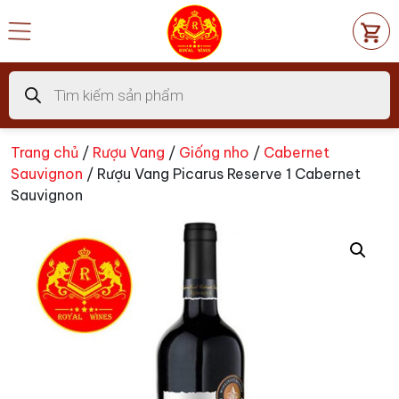
Chuyển
đến
nội
dung
Tìm
kiếm
sản
phẩm
Trang chủ
/
Rượu Vang
/
Giống nho
/
Cabernet
Sauvignon
/ Rượu Vang Picarus Reserve 1 Cabernet
Sauvignon