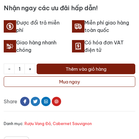
Nhận ngay các ưu đãi hấp dẫn!
Được đổi trả miễn
Miễn phí giao hàng
phí
toàn quốc
Giao hàng nhanh
Có hóa đơn VAT
chóng
điện tử
-
+
Thêm vào giỏ hàng
Rượu
Vang
Mua ngay
Picarus
Reserve
Share
1
Cabernet
Sauvignon
Danh mục:
Rượu Vang Đỏ
,
Cabernet Sauvignon
số
lượng