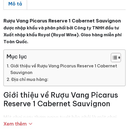
Mô tả
Rượu Vang Picarus Reserve 1 Cabernet Sauvignon
được nhập khẩu và phân phối bởi Công ty TNHH đầu tư
Xuất nhập khẩu Royal (Royal Wine). Giao hàng miễn phí
Toàn Quốc.
Mục lục
Giới thiệu về Rượu Vang Picarus Reserve 1 Cabernet
Sauvignon
Địa chỉ mua hàng:
Giới thiệu về Rượu Vang Picarus
Reserve 1 Cabernet Sauvignon
Một chai rượu thơm ngon tuyệt hảo phải là một chai
Xem thêm
rượu đáp ứng được yêu cầu của người dùng rượu nói