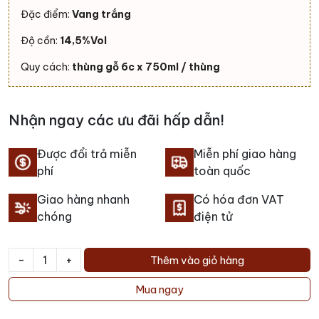
Đặc điểm:
Vang trắng
Độ cồn:
14,5%Vol
Quy cách:
thùng gỗ 6c x 750ml / thùng
Nhận ngay các ưu đãi hấp dẫn!
Được đổi trả miễn
Miễn phí giao hàng
phí
toàn quốc
Giao hàng nhanh
Có hóa đơn VAT
chóng
điện tử
-
+
Thêm vào giỏ hàng
Rượu
Vang
Mua ngay
Passato
Langhe