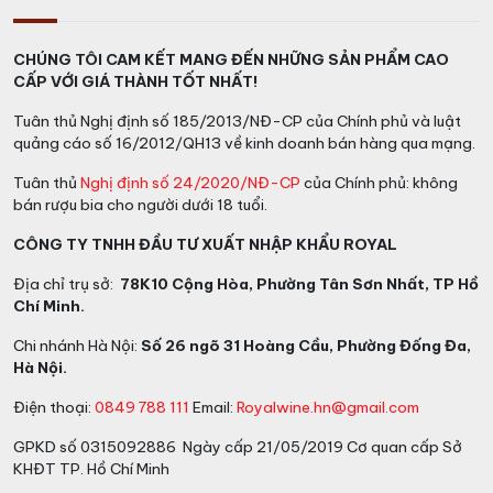
Hương vị: Hương thơm êm ái với hương hoa và hương
trái cây nhiệt đới, độ chua tốt với dư vị vani.
CHÚNG TÔI CAM KẾT MANG ĐẾN NHỮNG SẢN PHẨM CAO
CẤP VỚI GIÁ THÀNH TỐT NHẤT!
Kết hợp với đồ ăn: Lý tưởng khi kết hợp với cá và các
món thịt trắng, có thể dùng như một món khai vị.
Tuân thủ Nghị định số 185/2013/NĐ-CP của Chính phủ và luật
quảng cáo số 16/2012/QH13 về kinh doanh bán hàng qua mạng.
Phục vụ: Ngon hơn khi để lạnh ở nhiệt độ từ 8 đến 12 độ
Tuân thủ
Nghị định số 24/2020/NĐ-CP
của Chính phủ: không
C.
bán rượu bia cho người dưới 18 tuổi.
CÔNG TY TNHH ĐẦU TƯ XUẤT NHẬP KHẨU ROYAL
Địa chỉ trụ sở:
78K10 Cộng Hòa, Phường Tân Sơn Nhất, TP Hồ
Chí Minh.
Chi nhánh Hà Nội:
Số 26 ngõ 31 Hoàng Cầu, Phường Đống Đa,
Hà Nội.
Điện thoại:
0849 788 111
Email:
Royalwine.hn@gmail.com
GPKD số 0315092886 Ngày cấp 21/05/2019 Cơ quan cấp Sở
KHĐT TP. Hồ Chí Minh