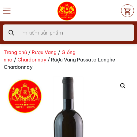
Chuyển
đến
nội
dung
Tìm
kiếm
sản
phẩm
Trang chủ
/
Rượu Vang
/
Giống
nho
/
Chardonnay
/ Rượu Vang Passato Langhe
Chardonnay