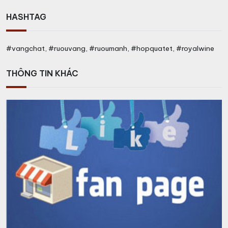
HASHTAG
#vangchat, #ruouvang, #ruoumanh, #hopquatet, #royalwine
THÔNG TIN KHÁC