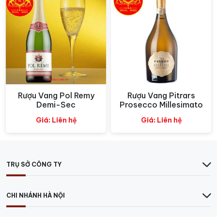
1.180.000 ₫.
được người dân thời đó sử dụng làm thực phẩm. Trong
thời trung cổ, sự phát triển của nghề trồng nho Venice
được xác định bởi sức mạnh thương mại của Venice,
nơi không chỉ cho phép xuất khẩu rượu vang Veneto ở
các quốc gia khác, mà còn giới thiệu rượu vang nước
ngoài, đặc biệt là những sản phẩm được sản xuất ở Hy
Lạp và Síp. Ngay cả những người thổi thủy tinh nổi
tiếng của Murano cũng góp phần vào việc truyền bá
Rượu Vang Pol Remy
Rượu Vang Pitrars
Xem nhanh
Xem nhanh
rượu vang. Các chai tinh chế và ly thủy tinh Murano lan
Demi-Sec
Prosecco Millesimato
nhanh trên bàn của giới quý tộc dần thay thế các hộp
Giá: Liên hệ
Giá: Liên hệ
đựng bằng gốm. Các chai thủy tinh mới ngay lập tức
được liên kết với rượu
vang chất
lượng và sớm xuất
hiện trên bàn của những người bình thường trên khắp
châu Âu.
TRỤ SỞ CÔNG TY
Giống nho Pinot Noir
CHI NHÁNH HÀ NỘI
Rượu vang nổ
Oroperla Rose Extra Dry được làm từ
giống nho Pinot Noir,
một trong những giống nho rất