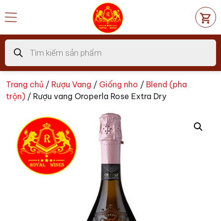
Chuyển
đến
nội
dung
Tìm
kiếm
sản
phẩm
Trang chủ
/
Rượu Vang
/
Giống nho
/
Blend (pha
trộn)
/ Rượu vang Oroperla Rose Extra Dry