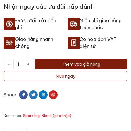
Nhận ngay các ưu đãi hấp dẫn!
Được đổi trả miễn
Miễn phí giao hàng
phí
toàn quốc
Giao hàng nhanh
Có hóa đơn VAT
chóng
điện tử
-
+
Thêm vào giỏ hàng
Rượu
vang
Mua ngay
Oroperla
Rose
Share
Extra
Dry
số
Danh mục:
Sparkling
,
Blend (pha trộn)
lượng