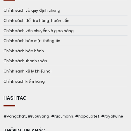
Chính sách và quy định chung
Chính sách đổi trả hàng, hoàn tiền
Chính sách vận chuyển và giao hàng
Chính sách bảo mật thông tin
Chính sách bảo hành
Chính sách thanh toán
Chính sánh xử lý khiếu nại
Chính sách kiểm hàng
Đặc điểm rượu vang Rượu vang
Oroperla Rose Extra Dry
HASHTAG
Nho được nghiền nát và khử mùi sau đó ép mềm, chỉ
#vangchat, #ruouvang, #ruoumanh, #hopquatet, #royalwine
cho phép chiết xuất những quả nho có đặc điểm hoa
và trái cây. Sau khi lắng lạnh của phải, quá trình lên
THÔNG TIN KHÁC