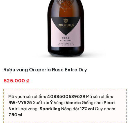
Rượu vang Oroperla Rose Extra Dry
625.000
₫
Mã vạch sản phẩm
: 4088500639629
Mã sản phẩm
:
RW-VY625
Xuất xứ
: Ý
Vùng
: Veneto
Giống nho
: Pinot
Noir
Loại vang
: Sparkling
Nồng độ
: 12%vol
Quy cách
:
750ml