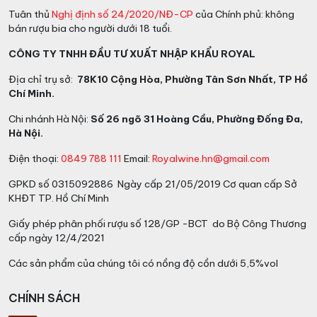
Oroperla có nghĩa là sự sang trọng hàng ngày, những
Tuân thủ
Nghị định số 24/2020/NĐ-CP
của Chính phủ: không
chai rượu thanh lịch với thiết kế tinh tế và hài lòng..
bán rượu bia cho người dưới 18 tuổi.
Không phải ngẫu nhiên mà sự lựa chọn của nhóm
CÔNG TY TNHH ĐẦU TƯ XUẤT NHẬP KHẨU ROYAL
Provinco lại rơi vào những cây nho Pinot Noir, với sự
Địa chỉ trụ sở:
78K10 Cộng Hòa, Phường Tân Sơn Nhất, TP Hồ
chăm chút cẩn thận để tạo ra một loại vang hồng
Chí Minh.
thơm và quyến rũ. Chính vùng Veneto là nơi cung cấp
nho cho loại rượu vang sủi bọt này: Một loại rượu vang
Chi nhánh Hà Nội:
Số 26 ngõ 31 Hoàng Cầu, Phường Đống Đa,
sủi bọt có thể mang đến cho người uống sự sôi động,
Hà Nội.
hào hứng khó tả. Đặc biệt, Oroperla Vino Rosé
Điện thoại:
0849 788 111
Email:
Royalwine.hn@gmail.com
Spumante Millesimato Extra Dry này mang đến một
cái nhìn màu hồng về thế giới bong bóng thú vị nhất
GPKD số 0315092886 Ngày cấp 21/05/2019 Cơ quan cấp Sở
KHĐT TP. Hồ Chí Minh
của Ý.
Giấy phép phân phối rượu số 128/GP -BCT do Bộ Công Thương
cấp ngày 12/4/2021
Các sản phẩm của chúng tôi có nồng độ cồn dưới 5,5%vol
CHÍNH SÁCH