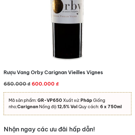
Rượu Vang Orby Carignan Vieilles Vignes
Giá
Giá
650.000
₫
600.000
₫
gốc
hiện
là:
tại
Mã sản phẩm:
GR-VP650
Xuất xứ:
Pháp
Giống
650.000 ₫.
là:
nho;
Carignan
Nồng độ:
12,5% Vol
Quy cách:
6 x 750ml
600.000 ₫.
Nhận ngay các ưu đãi hấp dẫn!