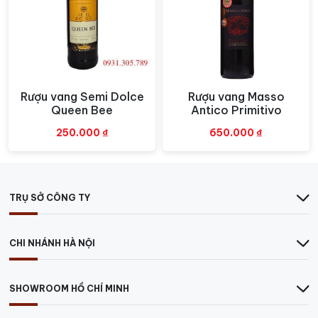
là 10 đến 16 độ C.
Quý khách có thể đến trực tiếp Công ty hoặc liên
hệ theo số hotline sau:
Tại TP.HCM:
78/k10 Cộng Hòa, P.4, Quận Tân Bình
Rượu vang Semi Dolce
Rượu vang Masso
Xem nhanh
Xem nhanh
Hotline:
0931305789
Queen Bee
Antico Primitivo
Tại Hà Nội:
E3B, Ecohome 1, P. Đông Ngạc, Bắc Từ
250.000
₫
650.000
₫
Liêm
Hotline:
0849.788.111
>>>> Các loại
RƯỢU VANG PHÁP
ngon khác.
TRỤ SỞ CÔNG TY
CHI NHÁNH HÀ NỘI
SHOWROOM HỒ CHÍ MINH