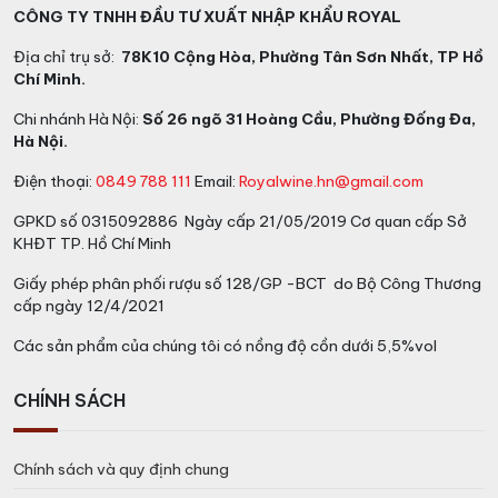
CÔNG TY TNHH ĐẦU TƯ XUẤT NHẬP KHẨU ROYAL
Địa chỉ trụ sở:
78K10 Cộng Hòa, Phường Tân Sơn Nhất, TP Hồ
Chí Minh.
Chi nhánh Hà Nội:
Số 26 ngõ 31 Hoàng Cầu, Phường Đống Đa,
Hà Nội.
Điện thoại:
0849 788 111
Email:
Royalwine.hn@gmail.com
GPKD số 0315092886 Ngày cấp 21/05/2019 Cơ quan cấp Sở
KHĐT TP. Hồ Chí Minh
Giấy phép phân phối rượu số 128/GP -BCT do Bộ Công Thương
cấp ngày 12/4/2021
Các sản phẩm của chúng tôi có nồng độ cồn dưới 5,5%vol
CHÍNH SÁCH
Chính sách và quy định chung