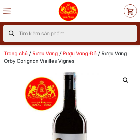
Chuyển
đến
nội
dung
Tìm
kiếm
sản
phẩm
Trang chủ
/
Rượu Vang
/
Rượu Vang Đỏ
/ Rượu Vang
Orby Carignan Vieilles Vignes