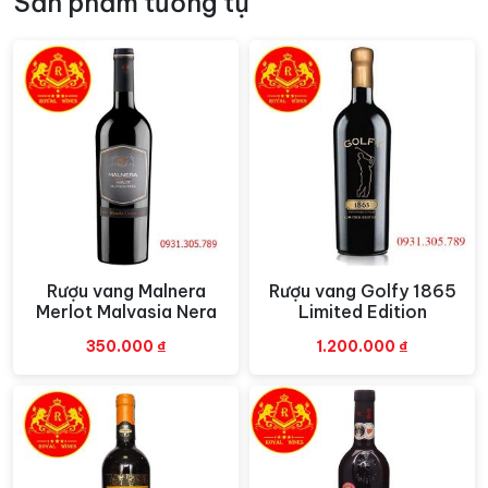
Sản phẩm tương tự
thưởng thức Orby Carignan Vieilles Vignes đều không
thể quên được màu sắc và hương vị của loại vang đỏ
cao cấp này. Dù chỉ sử dụng duy nhất có giống nho
Carigan trồng tại vùng Bordeaux làm nguyên liệu chính
nhưng dưới đôi bàn tay khéo léo cùng sự nhiệt huyết
của những người làm rượu vang lâu năm, giàu kinh
nghiệm kết hợp với phương thức làm rượu độc đáo đã
khiến cho loại rượu sau khi xuất xưởng đạt tới sự hoàn
mỹ cao nhất.
Màu sắc:
Rượu vang có Màu đỏ đậm
Rượu vang Malnera
Rượu vang Golfy 1865
Xem nhanh
Xem nhanh
Hương vị:
hương vị chan chứa sự ngọt ngào, thơm
Merlot Malvasia Nera
Limited Edition
ngon với khả năng xâm chiếm mãnh liệt vòm miệng
350.000
₫
1.200.000
₫
của thực khách ngay khi bắt đầu nếm thử ngụm rượu
đầu tiên.
Kết hợp món ăn:
các món nướng như thịt cừu, thịt bò…
Phục vụ:
Nhiệt độ tuyệt vời nhất để thưởng thức rượu