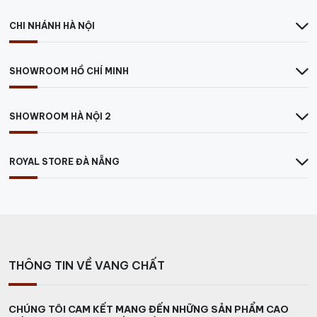
rượu vang có độ cao để tôn lên vẻ đẹp và sự sang
trọng của loại rượu này.
CHI NHÁNH HÀ NỘI
SHOWROOM HỒ CHÍ MINH
SHOWROOM HÀ NỘI 2
ROYAL STORE ĐÀ NẴNG
THÔNG TIN VỀ VANG CHẤT
CHÚNG TÔI CAM KẾT MANG ĐẾN NHỮNG SẢN PHẨM CAO