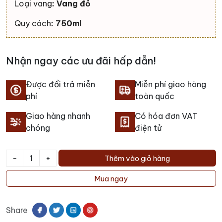
Loại vang
: Vang đỏ
Quy cách
: 750ml
Nhận ngay các ưu đãi hấp dẫn!
Được đổi trả miễn
Miễn phí giao hàng
phí
toàn quốc
Giao hàng nhanh
Có hóa đơn VAT
chóng
điện tử
-
+
Thêm vào giỏ hàng
Rượu
Vang
Mua ngay
Ochagavia
Bodega
Share
Vieja