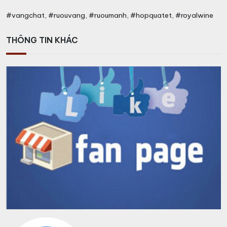
#vangchat, #ruouvang, #ruoumanh, #hopquatet, #royalwine
THÔNG TIN KHÁC