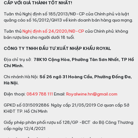
CẤP VỚI GIÁ THÀNH TỐT NHẤT!
Tuân thủ Nghị định số 185/2013/NĐ-CP của Chính phủ và luật
quảng cáo số 16/2012/QH13 về kinh doanh bán hàng qua mạng.
Tuân thủ
Nghị định số 24/2020/NĐ-CP
của Chính phủ: không
bán rượu bia cho người dưới 18 tuổi.
CÔNG TY TNHH ĐẦU TƯ XUẤT NHẬP KHẨU ROYAL
Địa chỉ trụ sở:
78K10 Cộng Hòa, Phường Tân Sơn Nhất, TP Hồ
Chí Minh.
Chi nhánh Hà Nội:
Số 26 ngõ 31 Hoàng Cầu, Phường Đống Đa,
Hà Nội.
Điện thoại:
0849 788 111
Email:
Royalwine.hn@gmail.com
GPKD số 0315092886 Ngày cấp 21/05/2019 Cơ quan cấp Sở
KHĐT TP. Hồ Chí Minh
Giấy phép phân phối rượu số 128/GP -BCT do Bộ Công Thương
cấp ngày 12/4/2021