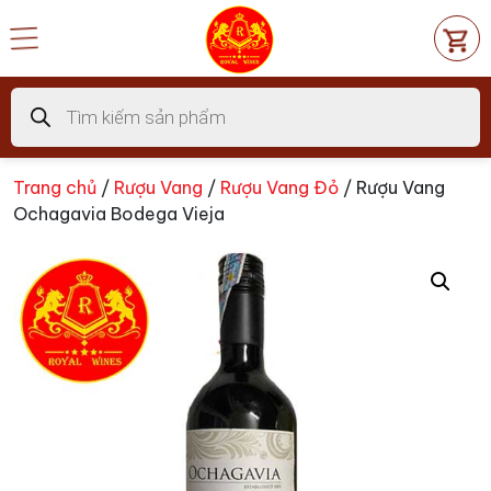
Chuyển
đến
nội
dung
Tìm
kiếm
sản
phẩm
Trang chủ
/
Rượu Vang
/
Rượu Vang Đỏ
/ Rượu Vang
Ochagavia Bodega Vieja