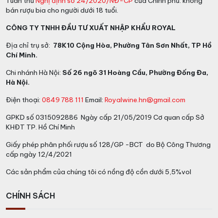
>>>> Các loại
RƯỢU VANG
ngon khác
Tuân thủ
Nghị định số 24/2020/NĐ-CP
của Chính phủ: không
bán rượu bia cho người dưới 18 tuổi.
CÔNG TY TNHH ĐẦU TƯ XUẤT NHẬP KHẨU ROYAL
Địa chỉ trụ sở:
78K10 Cộng Hòa, Phường Tân Sơn Nhất, TP Hồ
Chí Minh.
Chi nhánh Hà Nội:
Số 26 ngõ 31 Hoàng Cầu, Phường Đống Đa,
Hà Nội.
Điện thoại:
0849 788 111
Email:
Royalwine.hn@gmail.com
GPKD số 0315092886 Ngày cấp 21/05/2019 Cơ quan cấp Sở
KHĐT TP. Hồ Chí Minh
Giấy phép phân phối rượu số 128/GP -BCT do Bộ Công Thương
cấp ngày 12/4/2021
Các sản phẩm của chúng tôi có nồng độ cồn dưới 5,5%vol
CHÍNH SÁCH