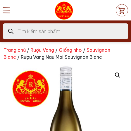
Chuyển
đến
nội
dung
Tìm
kiếm
sản
phẩm
Trang chủ
/
Rượu Vang
/
Giống nho
/
Sauvignon
Blanc
/ Rượu Vang Nau Mai Sauvignon Blanc