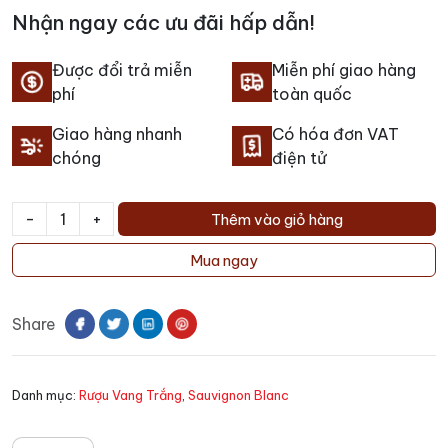
Nhận ngay các ưu đãi hấp dẫn!
Được đổi trả miễn
Miễn phí giao hàng
phí
toàn quốc
Giao hàng nhanh
Có hóa đơn VAT
chóng
điện tử
-
+
Thêm vào giỏ hàng
Rượu
Vang
Mua ngay
Nau
Mai
Share
Sauvignon
Blanc
số
Danh mục:
Rượu Vang Trắng
,
Sauvignon Blanc
lượng