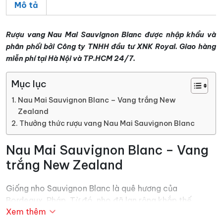
Mô tả
Rượu vang Nau Mai Sauvignon Blanc được nhập khẩu và
phân phối bởi Công ty TNHH đầu tư XNK Royal. Giao hàng
miễn phí tại Hà Nội và TP.HCM 24/7.
Mục lục
Nau Mai Sauvignon Blanc – Vang trắng New
Zealand
Thưởng thức rượu vang Nau Mai Sauvignon Blanc
Nau Mai Sauvignon Blanc – Vang
trắng New Zealand
Giống nho Sauvignon Blanc là quê hương của
Bordeaux, Pháp. Từ đó, nho đã lan rộng khắp thế
Xem thêm
giới. Vào những năm 1970, việc trồng nho Sauvignon