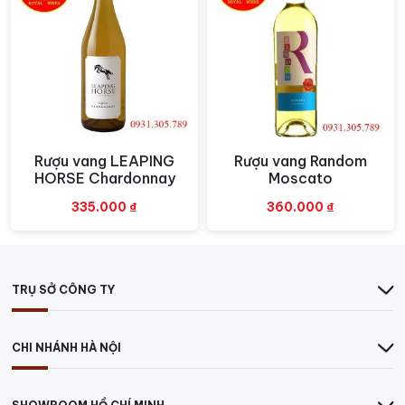
Rượu vang LEAPING
Rượu vang Random
Xem nhanh
Xem nhanh
HORSE Chardonnay
Moscato
335.000
₫
360.000
₫
Nau Mai Sauvignon Blanc
Thưởng thức rượu vang Nau Mai
TRỤ SỞ CÔNG TY
Sauvignon Blanc
Màu sắc
: Rượu có màu vàng nhạt với sắc vàng sáng.
CHI NHÁNH HÀ NỘI
Hương thơm:
mùi hương sắc nét của trái chanh vàng,