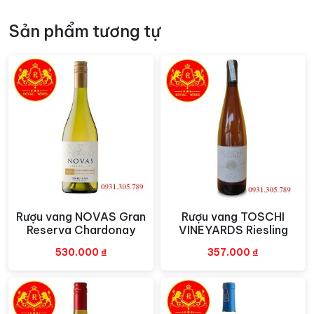
Blanc bắt đầu ở New Zealand, và kể từ đó nó đã trở
thành loại nho được trồng nhiều nhất trong nước, và sự
Sản phẩm tương tự
phổ biến của nó đã bùng nổ. Tại New Zealand, khu vực
chính của Sauvignon Blanc là Malborough, đây cũng là
khu vực nông nghiệp lớn nhất ở New Zealand.
Rượu vang NOVAS Gran
Rượu vang TOSCHI
Xem nhanh
Xem nhanh
Reserva Chardonay
VINEYARDS Riesling
530.000
₫
357.000
₫