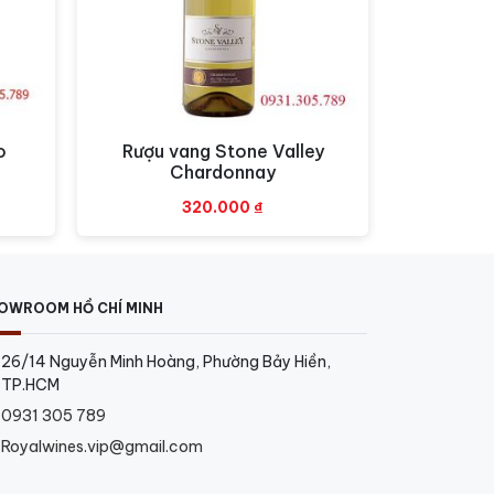
o
Rượu vang Stone Valley
Xem nhanh
Chardonnay
Giá
320.000
₫
hiện
tại
.
là:
650.000 ₫.
OWROOM HỒ CHÍ MINH
26/14 Nguyễn Minh Hoàng, Phường Bảy Hiền,
TP.HCM
0931 305 789
Royalwines.vip@gmail.com