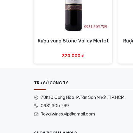
Kết hợp món ăn:
Tuyệt hảo với các món t
Phục vụ:
Nhiệt độ tuyệt vời nhất để thưởng 
Rượu vang Stone Valley Merlot
Rượ
Xem nhanh
320.000
₫
TRỤ SỞ CÔNG TY
78K10 Cộng Hòa, P.Tân Sân Nhất, TP.HCM
0931 305 789
Royalwines.vip@gmail.com