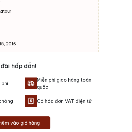
x
Latour
15, 2016
đãi hấp dẫn!
Miễn phí giao hàng toàn
 phí
quốc
 chóng
Có hóa đơn VAT điện tử
hêm vào giỏ hàng