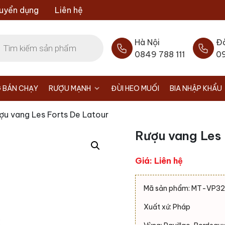
uyển dụng
Liên hệ
Hà Nội
Đ
0849 788 111
0
 BÁN CHẠY
RƯỢU MẠNH
ĐÙI HEO MUỐI
BIA NHẬP KHẨU
ợu vang Les Forts De Latour
Rượu vang Les 
Giá: Liên hệ
Mã sản phẩm: MT-VP3
Xuất xứ: Pháp