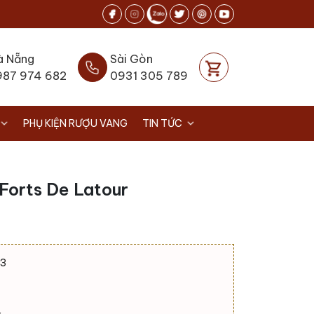
à Nẵng
Sài Gòn
987 974 682
0931 305 789
PHỤ KIỆN RƯỢU VANG
TIN TỨC
Forts De Latour
23