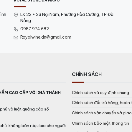
ROYAL STORE ĐÀ NẴNG
ình
LK 22 + 23 Nại Nam, Phường Hòa Cường, TP Đà
Nẵng
0987 974 682
Royalwine.dn@gmail.com
CHÍNH SÁCH
HẨM CAO CẤP VỚI GIÁ THÀNH
Chính sách và quy định chung
Chính sách đổi trả hàng, hoàn 
phủ và luật quảng cáo số
Chính sách vận chuyển và gia
Chính sách bảo mật thông tin
phủ: không bán rượu bia cho người