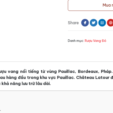
vang
Mua 
Les
Forts
De
Share
Latour
số
lượng
Danh mục:
Rượu Vang Đỏ
ượu vang nổi tiếng từ vùng Pauillac, Bordeaux, Pháp
u hàng đầu trong khu vực Pauillac. Château Latour đ
khả năng lưu trữ lâu dài.
r