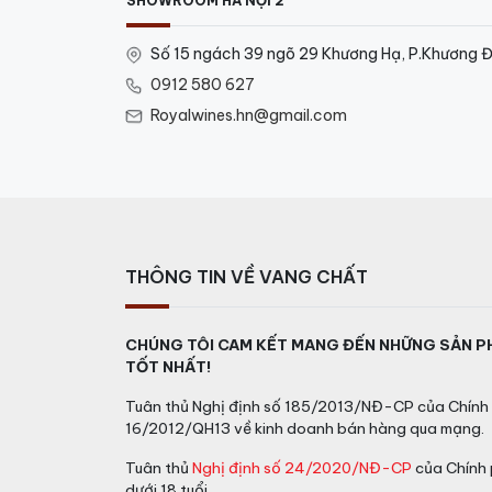
SHOWROOM HÀ NỘI 2
Số 15 ngách 39 ngõ 29 Khương Hạ, P.Khương Đ
0912 580 627
Royalwines.hn@gmail.com
THÔNG TIN VỀ VANG CHẤT
CHÚNG TÔI CAM KẾT MANG ĐẾN NHỮNG SẢN P
TỐT NHẤT!
Tuân thủ Nghị định số 185/2013/NĐ-CP của Chính 
16/2012/QH13 về kinh doanh bán hàng qua mạng.
Tuân thủ
Nghị định số 24/2020/NĐ-CP
của Chính 
dưới 18 tuổi.