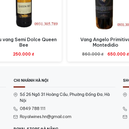
hịt đỏ, thịt cừu nướng,
bít tết và phô mai.
thức rượu là 16 đến 18 độ C.
u vang Semi Dolce Queen
Vang Angelo Primitiv
Xem nhanh
Xem nhanh
Bee
Montedidio
Giá
250.000
₫
860.000
₫
650.000
₫
gốc
là:
860.000 ₫
CHI NHÁNH HÀ NỘI
SH
Số 26 Ngõ 31 Hoàng Cầu, Phường Đống Đa, Hà
Nội
0849 788 111
Royalwines.hn@gmail.com