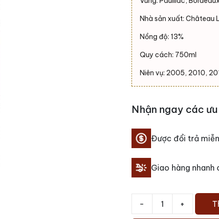
Vùng: Pauillac, Bordeau
Nhà sản xuất: Château 
Nồng độ: 13%
Quy cách: 750ml
Niên vụ: 2005, 2010, 20
Nhận ngay các ưu 
Được đổi trả miễn
Giao hàng nhanh
-
+
T
Rượu