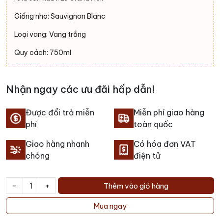
Giống nho: Sauvignon Blanc
Loại vang: Vang trắng
Quy cách: 750ml
Nhận ngay các ưu đãi hấp dẫn!
Được đổi trả miễn
Miễn phí giao hàng
phí
toàn quốc
Giao hàng nhanh
Có hóa đơn VAT
chóng
điện tử
-
+
Thêm vào giỏ hàng
Rượu
vang
Mua ngay
Le