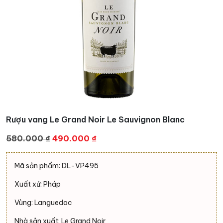
Rượu vang Le Grand Noir Le Sauvignon Blanc
Giá
Giá
580.000
₫
490.000
₫
gốc
hiện
là:
tại
Mã sản phẩm: DL-VP495
580.000 ₫.
là:
Xuất xứ: Pháp
490.000 ₫.
Vùng: Languedoc
Nhà sản xuất: Le Grand Noir