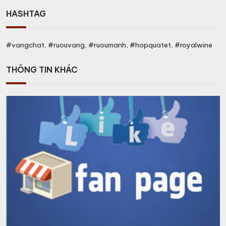
HASHTAG
#vangchat, #ruouvang, #ruoumanh, #hopquatet, #royalwine
THÔNG TIN KHÁC