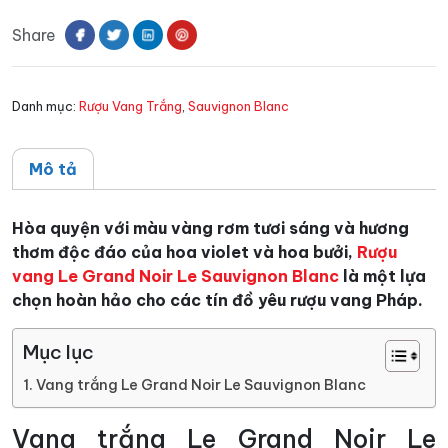
Grand
Share
Noir
Le
Sauvignon
Danh mục:
Rượu Vang Trắng
,
Sauvignon Blanc
Blanc
số
lượng
Mô tả
Hòa quyện với màu vàng rơm tươi sáng và hương
thơm độc đáo của hoa violet và hoa bưởi,
Rượu
vang Le Grand Noir Le Sauvignon Blanc
là một lựa
chọn hoàn hảo cho các tín đồ yêu rượu vang Pháp.
Mục lục
Vang trắng Le Grand Noir Le Sauvignon Blanc
Vang trắng Le Grand Noir Le