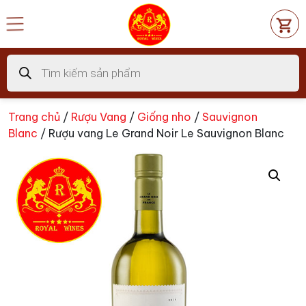
Chuyển
đến
nội
dung
Tìm
kiếm
sản
phẩm
Trang chủ
/
Rượu Vang
/
Giống nho
/
Sauvignon
Blanc
/ Rượu vang Le Grand Noir Le Sauvignon Blanc