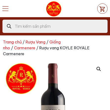
Chuyển
đến
nội
dung
Tìm
kiếm
sản
phẩm
Trang chủ
/
Rượu Vang
/
Giống
nho
/
Carmenere
/ Rượu vang KOYLE ROYALE
Carmenere