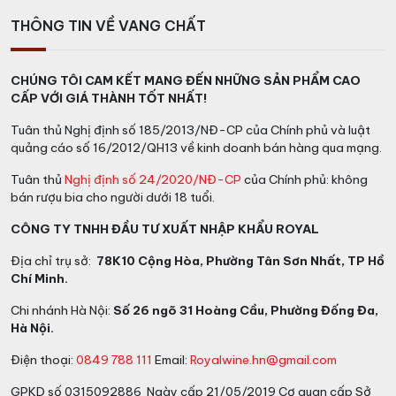
Tại Hà Nội: E3B, Ecohome 1, P. Đông Ngạc, Bắc Từ
THÔNG TIN VỀ VANG CHẤT
Liêm
CHÚNG TÔI CAM KẾT MANG ĐẾN NHỮNG SẢN PHẨM CAO
CẤP VỚI GIÁ THÀNH TỐT NHẤT!
Tuân thủ Nghị định số 185/2013/NĐ-CP của Chính phủ và luật
quảng cáo số 16/2012/QH13 về kinh doanh bán hàng qua mạng.
Tuân thủ
Nghị định số 24/2020/NĐ-CP
của Chính phủ: không
bán rượu bia cho người dưới 18 tuổi.
CÔNG TY TNHH ĐẦU TƯ XUẤT NHẬP KHẨU ROYAL
Địa chỉ trụ sở:
78K10 Cộng Hòa, Phường Tân Sơn Nhất, TP Hồ
Chí Minh.
Chi nhánh Hà Nội:
Số 26 ngõ 31 Hoàng Cầu, Phường Đống Đa,
Hà Nội.
Điện thoại:
0849 788 111
Email:
Royalwine.hn@gmail.com
GPKD số 0315092886 Ngày cấp 21/05/2019 Cơ quan cấp Sở