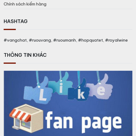
Chính sách kiểm hàng
HASHTAG
#vangchat, #ruouvang, #ruoumanh, #hopquatet, #royalwine
THÔNG TIN KHÁC