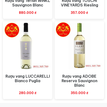
Rượu vang Terlan WINKL
Rượu vang TOSCHI
Xem nhanh
Xem nhanh
như hải sản, gỏi, salad, hoặc các món ăn chay. Sự tươi
Sauvignon Blanc
VINEYARDS Riesling
mát và hương vị đặc trưng của nho Muscat sẽ làm nổi
880.000
₫
357.000
₫
bật hương vị của các món ăn kèm, tạo nên trải nghiệm
ẩm thực hoàn hảo.
Rượu vang LUCCARELLI
Rượu vang ADOBE
Xem nhanh
Xem nhanh
Bianco Puglia
Reserva Sauvignon
Blanc
280.000
₫
350.000
₫