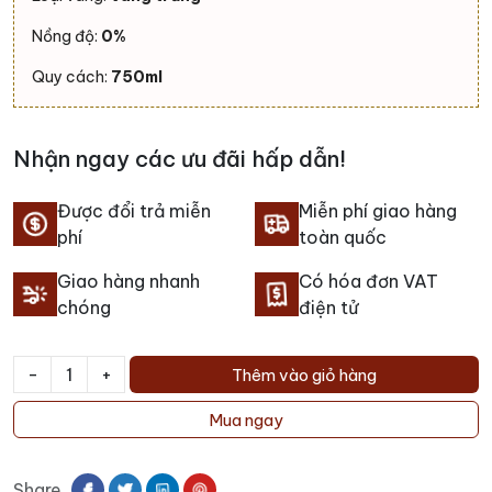
Nồng độ:
0%
Quy cách:
750ml
Nhận ngay các ưu đãi hấp dẫn!
Được đổi trả miễn
Miễn phí giao hàng
phí
toàn quốc
Giao hàng nhanh
Có hóa đơn VAT
chóng
điện tử
-
+
Thêm vào giỏ hàng
Rượu
vang
Mua ngay
không
cồn
Share
Natureo