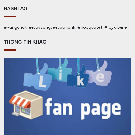
HASHTAG
#vangchat, #ruouvang, #ruoumanh, #hopquatet, #royalwine
THÔNG TIN KHÁC