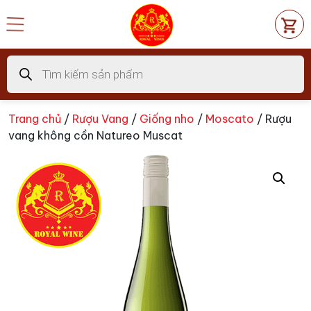
Chuyển
đến
nội
dung
Tìm
kiếm
sản
phẩm
Trang chủ
/
Rượu Vang
/
Giống nho
/
Moscato
/ Rượu
vang không cồn Natureo Muscat