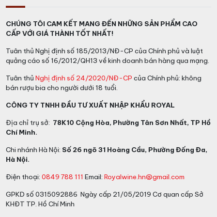
CHÚNG TÔI CAM KẾT MANG ĐẾN NHỮNG SẢN PHẨM CAO
CẤP VỚI GIÁ THÀNH TỐT NHẤT!
Tuân thủ Nghị định số 185/2013/NĐ-CP của Chính phủ và luật
quảng cáo số 16/2012/QH13 về kinh doanh bán hàng qua mạng.
Tuân thủ
Nghị định số 24/2020/NĐ-CP
của Chính phủ: không
bán rượu bia cho người dưới 18 tuổi.
CÔNG TY TNHH ĐẦU TƯ XUẤT NHẬP KHẨU ROYAL
Địa chỉ trụ sở:
78K10 Cộng Hòa, Phường Tân Sơn Nhất, TP Hồ
Chí Minh.
Chi nhánh Hà Nội:
Số 26 ngõ 31 Hoàng Cầu, Phường Đống Đa,
Hà Nội.
Điện thoại:
0849 788 111
Email:
Royalwine.hn@gmail.com
GPKD số 0315092886 Ngày cấp 21/05/2019 Cơ quan cấp Sở
KHĐT TP. Hồ Chí Minh