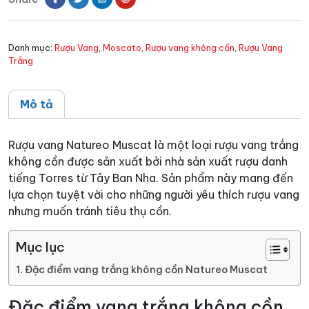
Muscat
số
Danh mục:
Rượu Vang
,
Moscato
,
Rượu vang không cồn
,
Rượu Vang
lượng
Trắng
Mô tả
Rượu vang Natureo Muscat là một loại rượu vang trắng
không cồn được sản xuất bởi nhà sản xuất rượu danh
tiếng Torres từ Tây Ban Nha. Sản phẩm này mang đến
lựa chọn tuyệt vời cho những người yêu thích rượu vang
nhưng muốn tránh tiêu thụ cồn.
Mục lục
Đặc điểm vang trắng không cồn Natureo Muscat
Đặc điểm vang trắng không cồn