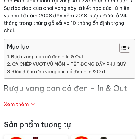
nho Montepulciano tại vùng Abuzzo miền nam nước Ý.
Sự độc đáo của chai vang này là kết hợp của 10 niên
vụ nho từ năm 2008 đến năm 2018. Rượu được ủ 24
tháng trong thùng gỗ sồi và 10 tháng ổn định trọng
chai.
Mục lục
Rượu vang con cá đen – In & Out
CÁ CHÉP VƯỢT VŨ MÔN – TẾT ĐONG ĐẦY PHÚ QUÝ
Đặc điểm rượu vang con cá đen – In & Out
Rượu vang con cá đen – In & Out
Tinh hoa từ những gốc
nho Montepulciano
đã được đội
Xem thêm
ngũ Collefrisio chắt chiu, cho ra đời 2 siêu phẩm Vang
Con Cá In & Out ôm trọn thổ nhưỡng, đất trời Abruzzo.
Sản phẩm tương tự
Trải qua 24 tháng ngâm ủ trong thùng gỗ sồi và 10
tháng ổn định hương vị trong chai, vang gây ấn tượng