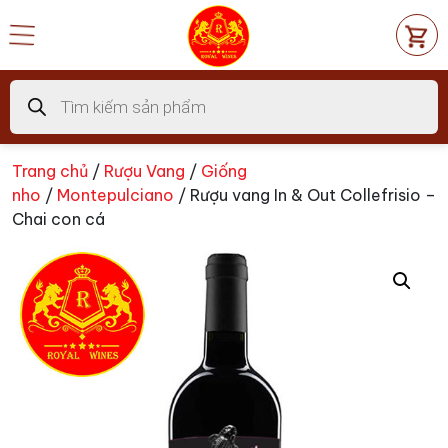
Chuyển
đến
nội
dung
Tìm
kiếm
sản
phẩm
Trang chủ
/
Rượu Vang
/
Giống
nho
/
Montepulciano
/ Rượu vang In & Out Collefrisio –
Chai con cá