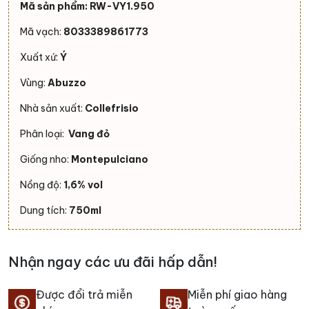
Mã sản phẩm: RW-VY1.950
Mã vạch:
8033389861773
Xuất xứ:
Ý
Vùng:
Abuzzo
Nhà sản xuất:
Collefrisio
Phân loại:
Vang đỏ
Giống nho:
Montepulciano
Nồng độ:
1,6% vol
Dung tích:
750ml
Nhận ngay các ưu đãi hấp dẫn!
Được đổi trả miễn
Miễn phí giao hàng