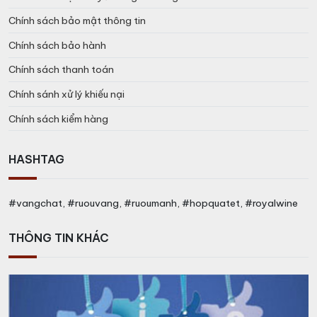
Màu sắc: Rượu có màu đỏ đậm đặc.
Chính sách bảo mật thông tin
Hương thơm: Hương thơm của các loại quả mọng chín
Chính sách bảo hành
đỏ như dâu đen, quả lựu, anh đào.
Chính sách thanh toán
Hương vị: Trong khoảng miệng là vị cay nhẹ của tiêu
Chính sánh xử lý khiếu nại
đen và đinh hương, hậu vị kéo dài và sâu với hoa quả
Chính sách kiểm hàng
đỏ.
HASHTAG
#vangchat, #ruouvang, #ruoumanh, #hopquatet, #royalwine
THÔNG TIN KHÁC