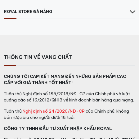
ấn tượng, sử dụng hình ảnh cá chép hoá rồng đậm đà
bản sắc châu Á kết hợp với hương vị vang Ý đẳng cấp,
ROYAL STORE ĐÀ NẴNG
thời thượng.
Vang Ý
Con Cá In & Out được ví như một tác phẩm
nghệ thuật đặc sắc. Hình ảnh cá chép nhảy lên khỏi
mặt nước gợi liên tưởng tới huyền thoại cá chép vượt
vũ môn tỏa sáng, mang nguồn năng lượng tích cực,
may mắn, phồn thịnh.
THÔNG TIN VỀ VANG CHẤT
CHÚNG TÔI CAM KẾT MANG ĐẾN NHỮNG SẢN PHẨM CAO
CẤP VỚI GIÁ THÀNH TỐT NHẤT!
Tuân thủ Nghị định số 185/2013/NĐ-CP của Chính phủ và luật
quảng cáo số 16/2012/QH13 về kinh doanh bán hàng qua mạng.
Tuân thủ
Nghị định số 24/2020/NĐ-CP
của Chính phủ: không
bán rượu bia cho người dưới 18 tuổi.
CÔNG TY TNHH ĐẦU TƯ XUẤT NHẬP KHẨU ROYAL