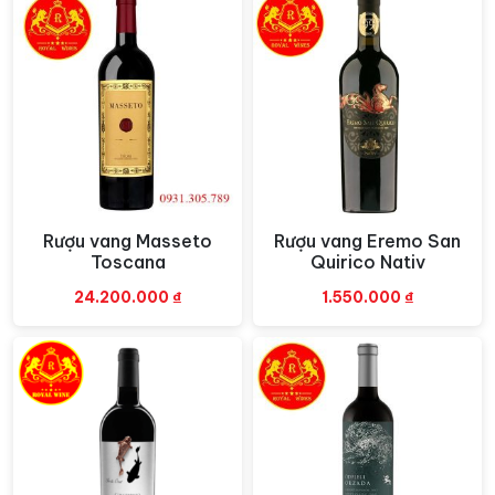
với sắc đỏ ánh tím, nồng nàn hương thơm trái cây chín
mọng hòa quyện cùng hương hoa violet, nấm truffle và
chút gia vị đầy tinh tế. Chất vị vang mềm mại, thanh
lịch, kéo dài đầy lưu luyến trên vòm miệng.
Rượu vang In & Out
là một chai dành cho thị trường
Châu Á. Nhãn chai được thiết kế độc quyền là con cá
chép nhảy lên khỏi mặt nước thể hiện sự táo bạo và
trưởng thành.
Rượu vang Masseto
Rượu vang Eremo San
Xem nhanh
Xem nhanh
Toscana
Quirico Nativ
24.200.000
₫
1.550.000
₫