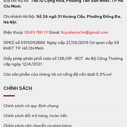
Địa chỉ trụ sở:
78K10 Cộng Hòa, Phường Tân Sơn Nhất, TP Hồ
Chí Minh.
Chi nhánh Hà Nội:
Số 26 ngõ 31 Hoàng Cầu, Phường Đống Đa,
Hà Nội.
Điện thoại:
0849 788 111
Email:
Royalwine.hn@gmail.com
GPKD số 0315092886 Ngày cấp 21/05/2019 Cơ quan cấp Sở
KHĐT TP. Hồ Chí Minh
ruou-vang-in-out-collefrisio-chai-con-ca
Giấy phép phân phối rượu số 128/GP -BCT do Bộ Công Thương
Đặc điểm rượu vang con cá đen –
cấp ngày 12/4/2021
In & Out
Các sản phẩm của chúng tôi có nồng độ cồn dưới 5,5%vol
Chai vang con cá đen được làm hoàn toàn từ giống
CHÍNH SÁCH
nho Montepulciano tại vùng Abuzzo miền nam nước Ý.
Sự độc đáo của chai vang này là kết hợp của 10 niên
Chính sách và quy định chung
vụ nho từ năm 2008 đến năm 2018. Rượu được ủ 24
tháng trong thùng gỗ sồi và 10 tháng ổn định trọng
Chính sách đổi trả hàng, hoàn tiền
chai.
Chính sách vận chuyển và giao hàng