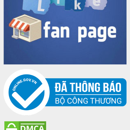
Rượu-vang-con-cá-đen—In-&-Out