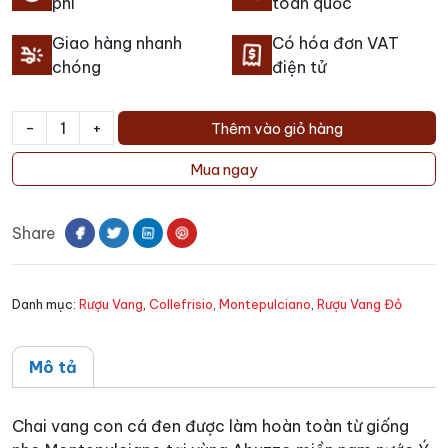
phí
toàn quốc
Giao hàng nhanh
Có hóa đơn VAT
chóng
điện tử
-
+
Thêm vào giỏ hàng
Rượu
vang
Mua ngay
In
&
Share
Out
Collefrisio
-
Danh mục:
Rượu Vang
,
Collefrisio
,
Montepulciano
,
Rượu Vang Đỏ
Chai
con
cá
Mô tả
số
lượng
Chai vang con cá đen được làm hoàn toàn từ giống