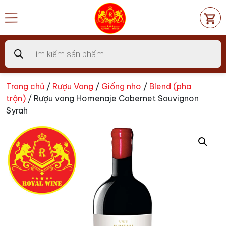
Chuyển
đến
nội
dung
Tìm
kiếm
sản
phẩm
Trang chủ
/
Rượu Vang
/
Giống nho
/
Blend (pha
trộn)
/ Rượu vang Homenaje Cabernet Sauvignon
Syrah