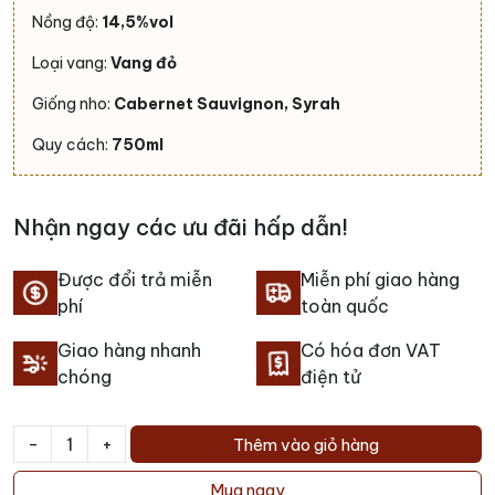
Nồng độ:
14,5%vol
Loại vang:
Vang đỏ
Giống nho:
Cabernet Sauvignon, Syrah
Quy cách:
750ml
Nhận ngay các ưu đãi hấp dẫn!
Được đổi trả miễn
Miễn phí giao hàng
phí
toàn quốc
Giao hàng nhanh
Có hóa đơn VAT
chóng
điện tử
-
+
Thêm vào giỏ hàng
Rượu
vang
Mua ngay