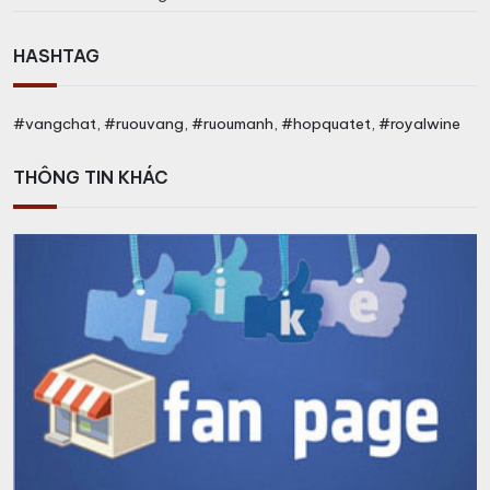
HASHTAG
#vangchat, #ruouvang, #ruoumanh, #hopquatet, #royalwine
THÔNG TIN KHÁC