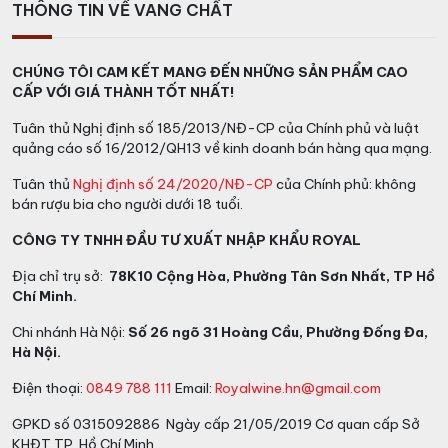
THÔNG TIN VỀ VANG CHẤT
Cấu trúc của rượu làm cho mỗi ngụm rượu trở nên
mạnh mẽ và cân bằng, với hậu vị kéo dài. Hậu vị của
rượu không chỉ là một trải nghiệm ngon miệng, mà còn
CHÚNG TÔI CAM KẾT MANG ĐẾN NHỮNG SẢN PHẨM CAO
là một dư âm của khoáng chất tinh tế, để lại ấn tượng
CẤP VỚI GIÁ THÀNH TỐT NHẤT!
sâu sắc và khó quên.
Tuân thủ Nghị định số 185/2013/NĐ-CP của Chính phủ và luật
quảng cáo số 16/2012/QH13 về kinh doanh bán hàng qua mạng.
Tuân thủ
Nghị định số 24/2020/NĐ-CP
của Chính phủ: không
bán rượu bia cho người dưới 18 tuổi.
CÔNG TY TNHH ĐẦU TƯ XUẤT NHẬP KHẨU ROYAL
Địa chỉ trụ sở:
78K10 Cộng Hòa, Phường Tân Sơn Nhất, TP Hồ
Chí Minh.
Chi nhánh Hà Nội:
Số 26 ngõ 31 Hoàng Cầu, Phường Đống Đa,
Hà Nội.
Điện thoại:
0849 788 111
Email:
Royalwine.hn@gmail.com
GPKD số 0315092886 Ngày cấp 21/05/2019 Cơ quan cấp Sở
KHĐT TP. Hồ Chí Minh