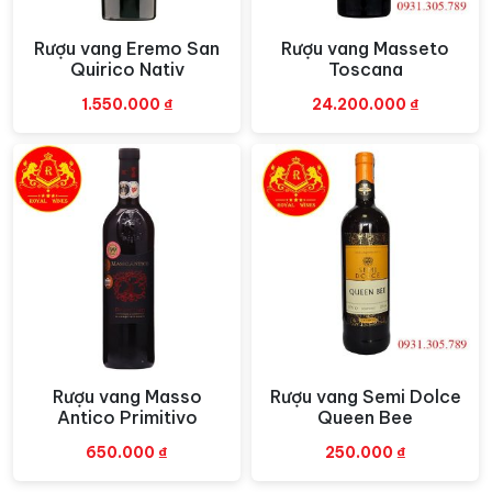
chọn để khám phá và thưởng thức. Ventisquero tiếp
tục là một cái tên quan trọng trong ngành công nghiệp
Rượu vang Eremo San
Rượu vang Masseto
Xem nhanh
Xem nhanh
rượu vang và tiếp tục đóng góp vào sự phát triển và uy
Quirico Nativ
Toscana
tín của rượu vang Chile trên thị trường quốc tế.
1.550.000
₫
24.200.000
₫
Rượu vang Homenaje Cabernet
Sauvignon Syrah
Rượu vang Masso
Rượu vang Semi Dolce
Xem nhanh
Xem nhanh
Antico Primitivo
Queen Bee
650.000
₫
250.000
₫